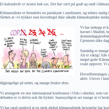
Et kalenderår er nesten bak oss. Det har vært på godt og ondt i klim
Klimarealister er fremdeles en pariakaste i samfunnet, og nektes stadig 
Sletten at «vi trykker som hovedregel ikke såkalte klimaskeptiske innle
Vi har nettopp et 
havnet i Madrid, h
dommedagsprofetier
Gjennom slike dage
Samtidig er mange a
Alt er viktig! All
meget gode Klimany
svakt oppover. Vi 
Hovedforeningen ar
aktiv. Utover i lan
tilgjengelige på nettet, og mange bruker dem.
Vi arrangerte en stor internasjonal konferanse i Oslo i oktober, som var 
debatten er vi delvis nok litt fryktet. Sannsynligvis ser mange at vi bes
Vi har også opplevd at en sterk global klimarealistisk bevegelse har