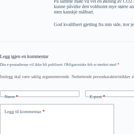
På samme måte vil vel en økning av CO2 fra
kunne påvirke den voldsomt mye større an
men kanskje målbart.
God kvalifisert gjetting fra min side, tror j
Legg igjen en kommentar
Din e-postadresse vil ikke bli publisert.
Obligatoriske felt er merket med
*
Innlegg skal være saklig argumenterende. Nedsettende personkarakteristikker a
Navn
*
E-post
*
Legg til kommentar
*