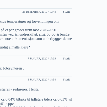
25 DESEMBER, 2019 / 10:48
SVAR
ende temperaturer og forventningen om
mp på et par grader frem mot 2040-2050.
ngen ved århundreskiftet, altså 50-60 år lengre
ar dere noe dokumentasjon som underbygger denne
endig å måtte gjøre?
7 JANUAR, 2020 / 17:35
SVAR
, fotosyntesen .
8 JANUAR, 2020 / 14:54
SVAR
sfæren» reduseres, Helge.
 0,04% tilbake til tidligere tiders ca 0,03% vil
rt? neppe.