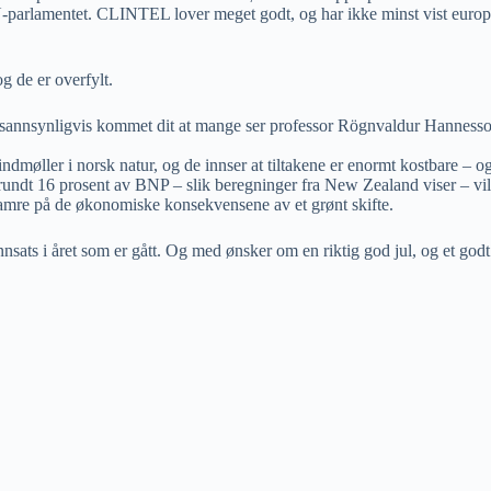
U-parlamentet. CLINTEL lover meget godt, og har ikke minst vist europee
g de er overfylt.
 sannsynligvis kommet dit at mange ser professor Rögnvaldur Hanness
indmøller i norsk natur, og de innser at tiltakene er enormt kostbare – o
undt 16 prosent av BNP – slik beregninger fra New Zealand viser – vil de
mre på de økonomiske konsekvensene av et grønt skifte.
nnsats i året som er gått. Og med ønsker om en riktig god jul, og et godt 