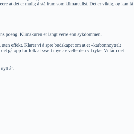
re at det er mulig å stå fram som klimarealist. Det er viktig, og kan få
ons poeng: Klimakuren er langt verre enn sykdommen.
g uten effekt. Klarer vi å spre budskapet om at et «karbonnøytralt
t gå opp for folk at svært mye av velferden vil ryke. Vi får i det
nytt år.