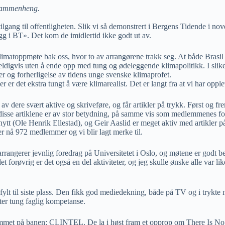
asammenheng.
tilgang til offentligheten. Slik vi så demonstrert i Bergens Tidende i n
gg i BT». Det kom de imidlertid ikke godt ut av.
klimatoppmøte bak oss, hvor to av arrangørene trakk seg. At både Brasil
eldigvis uten å ende opp med tung og ødeleggende klimapolitikk. I slik
 og forherligelse av tidens unge svenske klimaprofet.
r er det ekstra tungt å være klimarealist. Det er langt fra at vi har op
v dere svært aktive og skriveføre, og får artikler på trykk. Først og fr
e disse artiklene er av stor betydning, på samme vis som medlemmenes fo
tt (Ole Henrik Ellestad), og Geir Aaslid er meget aktiv med artikler på 
er nå 972 medlemmer og vi blir lagt merke til.
rangerer jevnlig foredrag på Universitetet i Oslo, og møtene er godt 
det forøvrig er det også en del aktiviteter, og jeg skulle ønske alle va
fylt til siste plass. Den fikk god mediedekning, både på TV og i trykte m
itter tung faglig kompetanse.
 kommet på banen: CLINTEL. De la i høst fram et opprop om There Is N