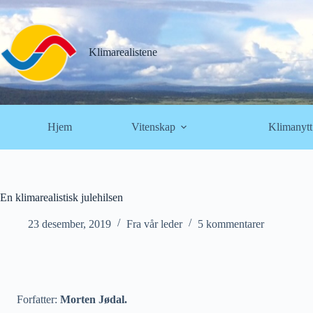
Hopp
til
innholdet
Klimarealistene
Hjem
Vitenskap
Klimanytt
En klimarealistisk julehilsen
23 desember, 2019
Fra vår leder
5 kommentarer
Forfatter:
Morten Jødal.