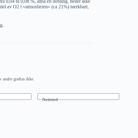
 0,04 til 0,08 %, altså en dobling, heller ikke
del av O2 i «atmosfæren» (ca 21%) merkbart,
eg.
v andre godtas ikke.
Nettsted