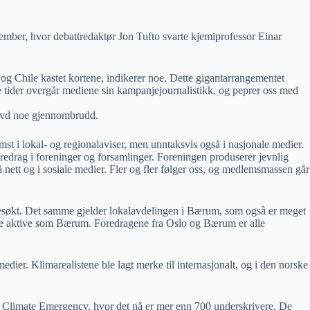
ovember, hvor debattredaktør Jon Tufto svarte kjemiprofessor Einar
 og Chile kastet kortene, indikerer noe. Dette gigantarrangementet
e tider overgår mediene sin kampanjejournalistikk, og peprer oss med
plevd noe gjennombrudd.
emst i lokal- og regionalaviser, men unntaksvis også i nasjonale medier.
redrag i foreninger og forsamlinger. Foreningen produserer jevnlig
nett og i sosiale medier. Fler og fler følger oss, og medlemsmassen går
besøkt. Det samme gjelder lokalavdelingen i Bærum, som også er meget
r like aktive som Bærum. Foredragene fra Oslo og Bærum er alle
edier. Klimarealistene ble lagt merke til internasjonalt, og i den norske
o Climate Emergency, hvor det nå er mer enn 700 underskrivere. De