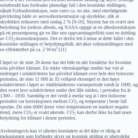
solutbrudd kan forårsake plutselige fall i den kosmiske strålingen,
såkalt Forbushreduksjon, som varer ca. en uke, med etterfølgende
påvirkning både av aerosolkonsentrasjon og skydekke, slik at
skydekket reduseres med omlag 2 % [9-10]. Skyene har en svært stor
betydning for jordens albedo, og NASA oppgir at en albedoreduksjon
på ett prosentpoeng gir en like stor oppvarmingseffekt som en dobling
av CO
-konsentrasjonen. Det er derfor lett å innse at dette fallet i den
2
kosmiske strålingen er betydningsfullt, det øker solinnstrålingen med
2
en effekttetthet på ca. 2 W/m
[11]
I løpet av de siste 20 årene har det blitt en økt forståelse for hvordan
sola påvirker klimaet. En rekke vitenskapelige studier har vist at
endringer i solaktiviteten har påvirket klimaet over hele den holocene
perioden, de siste 11 000 år. Et velkjent eksempel er den høye
solaktiviteten i løpet av middelalderens varmeperiode rundt år 1000, og
den svært lave solaktiviteten under den lille istiden, i perioden fra år
1300 – 1850. Samtidig er det verdt å merke seg at i den holocene
perioden var korrelasjonen mellom CO
og temperatur i beste fall
2
spuriøs. De siste 6000 årene viser temperaturen en markert negativ
trend, mens CO
er svakt økende. CO
kan derfor ikke ha hatt noen
2
2
betydning for klimaet i denne perioden.
Avslutningsvis kan vi således konstatere at det ikke er riktig at
mekanismen som forbinder skyer og kosmisk stråling er ubetydelig