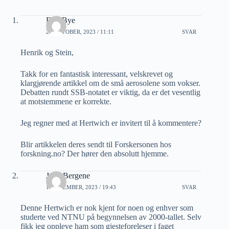
Erik Bye
27 OKTOBER, 2023 / 11:11
SVAR
Henrik og Stein,
Takk for en fantastisk interessant, velskrevet og
klargjørende artikkel om de små aerosolene som vokser.
Debatten rundt SSB-notatet er viktig, da er det vesentlig
at motstemmene er korrekte.
Jeg regner med at Hertwich er invitert til å kommentere?
Blir artikkelen deres sendt til Forskersonen hos
forskning.no? Der hører den absolutt hjemme.
Jarle Bergene
1 NOVEMBER, 2023 / 19:43
SVAR
Denne Hertwich er nok kjent for noen og enhver som
studerte ved NTNU på begynnelsen av 2000-tallet. Selv
fikk jeg oppleve ham som gjesteforeleser i faget