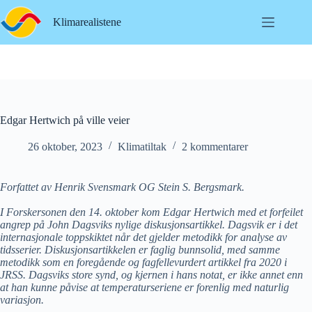
Hopp
til
Klimarealistene
innholdet
Edgar Hertwich på ville veier
26 oktober, 2023
Klimatiltak
2 kommentarer
Forfattet av Henrik Svensmark OG Stein S. Bergsmark.
I Forskersonen den 14. oktober kom Edgar Hertwich med et forfeilet
angrep på John Dagsviks nylige diskusjonsartikkel. Dagsvik er i det
internasjonale toppskiktet når det gjelder metodikk for analyse av
tidsserier. Diskusjonsartikkelen er faglig bunnsolid, med samme
metodikk som en foregående og fagfellevurdert artikkel fra 2020 i
JRSS. Dagsviks store synd, og kjernen i hans notat, er ikke annet enn
at han kunne påvise at temperaturseriene er forenlig med naturlig
variasjon.