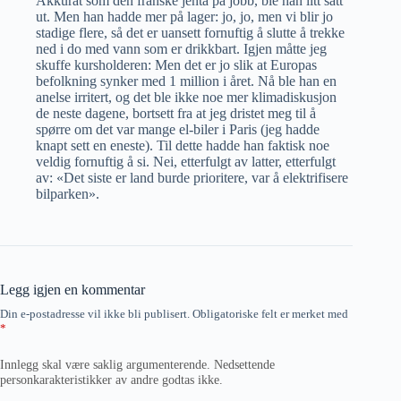
Akkurat som den franske jenta på jobb, ble han litt satt
ut. Men han hadde mer på lager: jo, jo, men vi blir jo
stadige flere, så det er uansett fornuftig å slutte å trekke
ned i do med vann som er drikkbart. Igjen måtte jeg
skuffe kursholderen: Men det er jo slik at Europas
befolkning synker med 1 million i året. Nå ble han en
anelse irritert, og det ble ikke noe mer klimadiskusjon
de neste dagene, bortsett fra at jeg dristet meg til å
spørre om det var mange el-biler i Paris (jeg hadde
knapt sett en eneste). Til dette hadde han faktisk noe
veldig fornuftig å si. Nei, etterfulgt av latter, etterfulgt
av: «Det siste er land burde prioritere, var å elektrifisere
bilparken».
Legg igjen en kommentar
Din e-postadresse vil ikke bli publisert.
Obligatoriske felt er merket med
*
Innlegg skal være saklig argumenterende. Nedsettende
personkarakteristikker av andre godtas ikke.