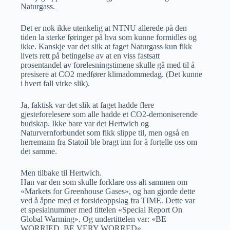
Naturgass.
Det er nok ikke utenkelig at NTNU allerede på den
tiden la sterke føringer på hva som kunne formidles og
ikke. Kanskje var det slik at faget Naturgass kun fikk
livets rett på betingelse av at en viss fastsatt
prosentandel av forelesningstimene skulle gå med til å
presisere at CO2 medfører klimadommedag. (Det kunne
i hvert fall virke slik).
Ja, faktisk var det slik at faget hadde flere
gjesteforelesere som alle hadde et CO2-demoniserende
budskap. Ikke bare var det Hertwich og
Naturvernforbundet som fikk slippe til, men også en
herremann fra Statoil ble bragt inn for å fortelle oss om
det samme.
Men tilbake til Hertwich.
Han var den som skulle forklare oss alt sammen om
«Markets for Greenhouse Gases», og han gjorde dette
ved å åpne med et forsideoppslag fra TIME. Dette var
et spesialnummer med tittelen «Special Report On
Global Warming». Og undertittelen var: «BE
WORRIED, BE VERY WORRED»