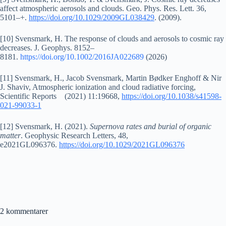
affect atmospheric aerosols and clouds. Geo. Phys. Res. Lett. 36,
5101–+.
https://doi.org/10.1029/2009GL038429
. (2009).
[10] Svensmark, H. The response of clouds and aerosols to cosmic ray
decreases. J. Geophys. 8152–
8181.
https://doi.org/10.1002/2016JA022689
(2026)
[11] Svensmark, H., Jacob Svensmark, Martin Bødker Enghoff & Nir
J. Shaviv, Atmospheric ionization and cloud radiative forcing,
Scientific Reports (2021) 11:19668,
https://doi.org/10.1038/s41598-
021-99033-1
[12] Svensmark, H. (2021).
Supernova rates and burial of organic
matter
. Geophysic Research Letters, 48,
e2021GL096376.
https://doi.org/10.1029/2021GL096376
2 kommentarer