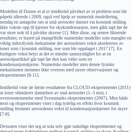
Modellen til Dunne et al er imidlertid påvirket av et problem som ble
påpekt allerede i 2009, også ved hjelp av numerisk modellering,
nemlig en antagelse om at små aerosoler dannet via kosmisk stråling
ikke vokste opp til kjerner for skykondensasjon, men gikk tapt før de
var store nok til å påvirke skyene [1]. Men disse, og senere liknende
resultater, er basert på mangelfulle numeriske modeller som mangler en
viktig mikrofysisk mekanisme der aerosolenes vekst akselereres av
ioner som i kosmisk stråling, noe som ble oppdaget i 2017 [7]. En
hurtigere vekst betyr at det er mindre sannsynlighet for at en
aerosolpartikkel går tapt før den kan virke som en
kondensasjonskjerne. Numeriske modeller uten denne fysiske
mekanismen stemmer ikke overens med nyere observasjoner og
eksperimenter [8-11].
Imidlertid viste de første resultatene fra CLOUD-eksperimentet (2011)
at ioner stimulerer dannelsen av små aerosoler (1–3 nm), i
overensstemmelse med Svensmarks eksperimenter (2007). Men både
teori og eksperimenter viser i dag tydelig en effekt hvor kosmisk
stråling fremmer aerosolenes vekst til kondensasjonskjerner for skyer
[7-8].
Dessuten viser det seg at sola selv gjør naturlige eksperimenter og
derved tester forbindelsen mellom kosmisk stråling og skyer. Kraftige