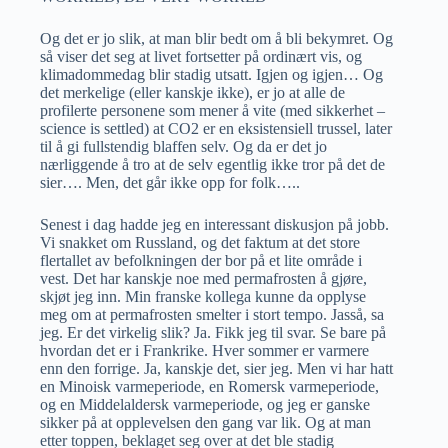
Og det er jo slik, at man blir bedt om å bli bekymret. Og
så viser det seg at livet fortsetter på ordinært vis, og
klimadommedag blir stadig utsatt. Igjen og igjen… Og
det merkelige (eller kanskje ikke), er jo at alle de
profilerte personene som mener å vite (med sikkerhet –
science is settled) at CO2 er en eksistensiell trussel, later
til å gi fullstendig blaffen selv. Og da er det jo
nærliggende å tro at de selv egentlig ikke tror på det de
sier…. Men, det går ikke opp for folk…..
Senest i dag hadde jeg en interessant diskusjon på jobb.
Vi snakket om Russland, og det faktum at det store
flertallet av befolkningen der bor på et lite område i
vest. Det har kanskje noe med permafrosten å gjøre,
skjøt jeg inn. Min franske kollega kunne da opplyse
meg om at permafrosten smelter i stort tempo. Jasså, sa
jeg. Er det virkelig slik? Ja. Fikk jeg til svar. Se bare på
hvordan det er i Frankrike. Hver sommer er varmere
enn den forrige. Ja, kanskje det, sier jeg. Men vi har hatt
en Minoisk varmeperiode, en Romersk varmeperiode,
og en Middelaldersk varmeperiode, og jeg er ganske
sikker på at opplevelsen den gang var lik. Og at man
etter toppen, beklaget seg over at det ble stadig