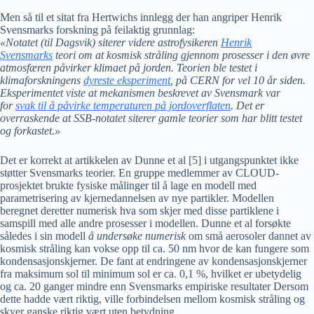
Men så til et sitat fra Hertwichs innlegg der han angriper Henrik
Svensmarks forskning på feilaktig grunnlag:
«Notatet (til Dagsvik) siterer videre astrofysikeren
Henrik
Svensmarks
teori om at kosmisk stråling gjennom prosesser i den øvre
atmosfæren påvirker klimaet på jorden. Teorien ble testet i
klimaforskningens
dyreste eksperiment
, på CERN for vel 10 år siden.
Eksperimentet viste at mekanismen beskrevet av Svensmark var
for
svak til å påvirke temperaturen på jordoverflaten
. Det er
overraskende at SSB-notatet siterer gamle teorier som har blitt testet
og forkastet.»
Det er korrekt at artikkelen av Dunne et al [5] i utgangspunktet ikke
støtter Svensmarks teorier. En gruppe medlemmer av CLOUD-
prosjektet brukte fysiske målinger til å lage en modell med
parametrisering av kjernedannelsen av nye partikler. Modellen
beregnet deretter numerisk hva som skjer med disse partiklene i
samspill med alle andre prosesser i modellen. Dunne et al forsøkte
således i sin modell
å undersøke numerisk
om små aerosoler dannet av
kosmisk stråling kan vokse opp til ca. 50 nm hvor de kan fungere som
kondensasjonskjerner. De fant at endringene av kondensasjonskjerner
fra maksimum sol til minimum sol er ca. 0,1 %, hvilket er ubetydelig
og ca. 20 ganger mindre enn Svensmarks empiriske resultater Dersom
dette hadde vært riktig, ville forbindelsen mellom kosmisk stråling og
skyer ganske riktig vært uten betydning.