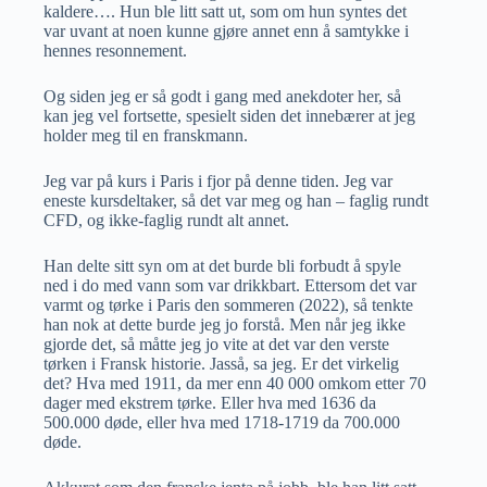
kaldere…. Hun ble litt satt ut, som om hun syntes det
var uvant at noen kunne gjøre annet enn å samtykke i
hennes resonnement.
Og siden jeg er så godt i gang med anekdoter her, så
kan jeg vel fortsette, spesielt siden det innebærer at jeg
holder meg til en franskmann.
Jeg var på kurs i Paris i fjor på denne tiden. Jeg var
eneste kursdeltaker, så det var meg og han – faglig rundt
CFD, og ikke-faglig rundt alt annet.
Han delte sitt syn om at det burde bli forbudt å spyle
ned i do med vann som var drikkbart. Ettersom det var
varmt og tørke i Paris den sommeren (2022), så tenkte
han nok at dette burde jeg jo forstå. Men når jeg ikke
gjorde det, så måtte jeg jo vite at det var den verste
tørken i Fransk historie. Jasså, sa jeg. Er det virkelig
det? Hva med 1911, da mer enn 40 000 omkom etter 70
dager med ekstrem tørke. Eller hva med 1636 da
500.000 døde, eller hva med 1718-1719 da 700.000
døde.