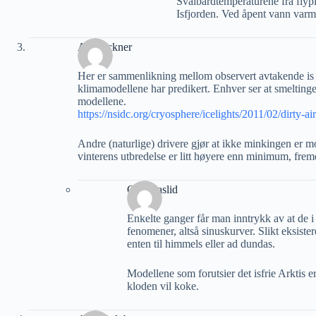
Svalbardtemperaturene fra flypl
Isfjorden. Ved åpent vann varme
Alf Lackner
Her er sammenlikning mellom observert avtakende is 
klimamodellene har predikert. Enhver ser at smeltingen
modellene.
https://nsidc.org/cryosphere/icelights/2011/02/dirty-a
Andre (naturlige) drivere gjør at ikke minkingen er mon
vinterens utbredelse er litt høyere enn minimum, frem
Geir Aaslid
Enkelte ganger får man inntrykk av at de i
fenomener, altså sinuskurver. Slikt eksistere
enten til himmels eller ad dundas.
Modellene som forutsier det isfrie Arktis 
kloden vil koke.