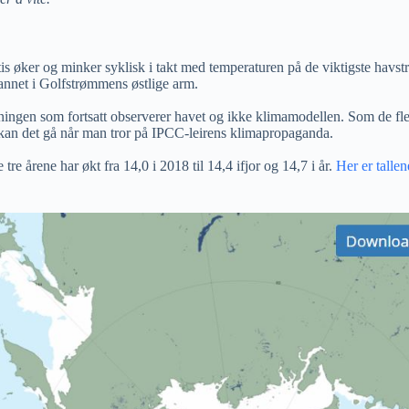
is øker og minker syklisk i takt med temperaturen på de viktigste havs
annet i Golfstrømmens østlige arm.
ningen som fortsatt observerer havet og ikke klimamodellen. Som de fles
ik kan det gå når man tror på IPCC-leirens klimapropaganda.
tre årene har økt fra 14,0 i 2018 til 14,4 ifjor og 14,7 i år.
Her er tallen