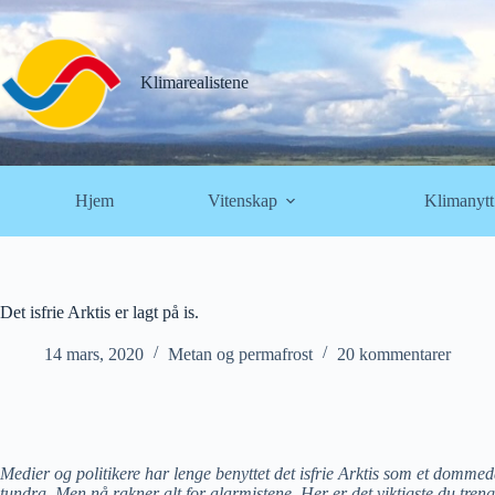
Hopp
til
innholdet
Klimarealistene
Hjem
Vitenskap
Klimanytt
Det isfrie Arktis er lagt på is.
14 mars, 2020
Metan og permafrost
20 kommentarer
Medier og politikere har lenge benyttet det isfrie Arktis som et domm
tundra. Men nå rakner alt for alarmistene. Her er det viktigste du trenge