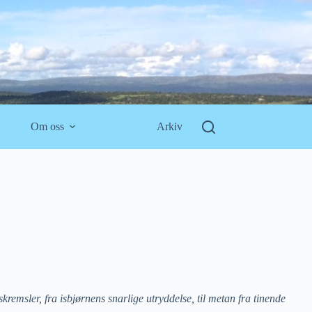
Om oss
Arkiv
emsler, fra isbjørnens snarlige utryddelse, til metan fra tinende