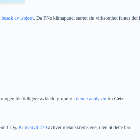
t
besøk av isbjørn
. Da FNs klimapanel startet sin virksomhet fantes det i
ningen ble tidligere avkledd grundig i
denne analysen
fra
Geir
 enn CO
.
Klimanytt 270
avliver metanskremslene, uten at dette har
2