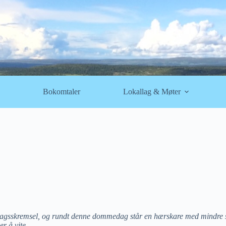
Bokomtaler
Lokallag & Møter
edagsskremsel, og rundt denne dommedag står en hærskare med mindre skr
r å vite.