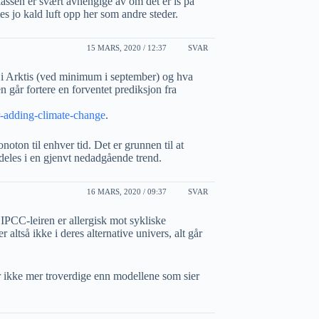
assen er svært avhengige av om det er is på
s jo kald luft opp her som andre steder.
15 MARS, 2020 / 12:37
SVAR
i Arktis (ved minimum i september) og hva
 går fortere en forventet prediksjon fra
ir-adding-climate-change
.
oton til enhver tid. Det er grunnen til at
deles i en gjenvt nedadgående trend.
16 MARS, 2020 / 09:37
SVAR
 IPCC-leiren er allergisk mot sykliske
r altså ikke i deres alternative univers, alt går
er ikke mer troverdige enn modellene som sier