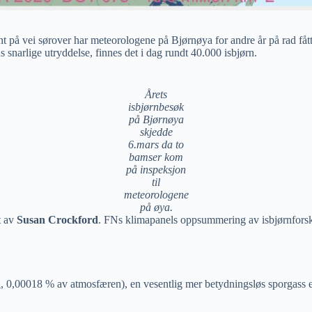
nt på vei sørover har meteorologene på Bjørnøya for andre år på rad fåt
s snarlige utryddelse, finnes det i dag rundt 40.000 isbjørn.
Årets
isbjørnbesøk
på Bjørnøya
skjedde
6.mars da to
bamser kom
på inspeksjon
til
meteorologene
på øya.
t av
Susan Crockford
. FNs klimapanels oppsummering av isbjørnforsk
, 0,00018 % av atmosfæren), en vesentlig mer betydningsløs sporgass
4