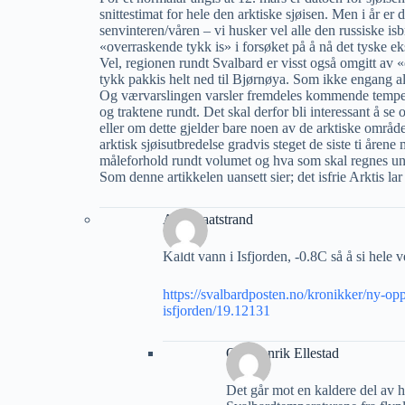
snittestimat for hele den arktiske sjøisen. Men i år er 
senvinteren/våren – vi husker vel alle den russiske 
«overraskende tykk is» i forsøket på å nå det tyske eks
Vel, regionen rundt Svalbard er visst også omgitt av
tykk pakkis helt ned til Bjørnøya. Som ikke engang al
Og værvarslingen varsler fremdeles kommende tempe
og traktene rundt. Det skal derfor bli interessant å se o
eller om dette gjelder bare noen av de arktiske område
arktisk sjøisutbredelse gradvis steget de siste ti åre
måleforhold rundt volumet og hva som skal regnes u
Som denne artikkelen uansett sier; det isfrie Arktis lar
Arnt Baatstrand
Kaldt vann i Isfjorden, -0.8C så å si hele 
https://svalbardposten.no/kronikker/ny-op
isfjorden/19.12131
Ole Henrik Ellestad
Det går mot en kaldere del av 