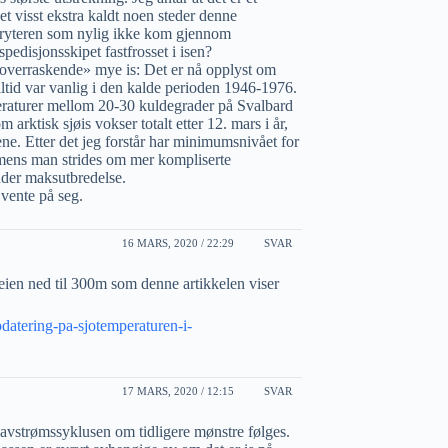
det visst ekstra kaldt noen steder denne
isbryteren som nylig ikke kom gjennom
pedisjonsskipet fastfrosset i isen?
 «overraskende» mye is: Det er nå opplyst om
ltid var vanlig i den kalde perioden 1946-1976.
raturer mellom 20-30 kuldegrader på Svalbard
m arktisk sjøis vokser totalt etter 12. mars i år,
ne. Etter det jeg forstår har minimumsnivået for
ne mens man strides om mer kompliserte
nder maksutbredelse.
 vente på seg.
16 MARS, 2020 / 22:29
SVAR
veien ned til 300m som denne artikkelen viser
pdatering-pa-sjotemperaturen-i-
17 MARS, 2020 / 12:15
SVAR
havstrømssyklusen om tidligere mønstre følges.