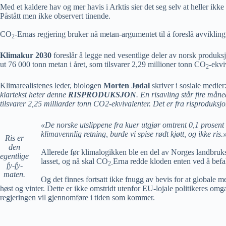
Med et kaldere hav og mer havis i Arktis sier det seg selv at heller ik
Påstått men ikke observert tinende.
CO
-Ernas regjering bruker nå metan-argumentet til å foreslå avvikling
2
Klimakur 2030
foreslår å legge ned vesentlige deler av norsk produks
ut 76 000 tonn metan i året, som tilsvarer 2,29 millioner tonn CO
-ekvi
2
Klimarealistenes leder, biologen
Morten Jødal
skriver i sosiale medier
klartekst heter denne
RISPRODUKSJON
. En risavling står fire mån
tilsvarer 2,25 milliarder tonn CO2-ekvivalenter. Det er fra risproduks
«De norske utslippene fra kuer utgjør omtrent 0,1 prosent
klimavennlig retning, burde vi spise rødt kjøtt, og ikke ris.
Ris er
den
Allerede før klimalogikken ble en del av Norges landbruk
egentlige
lasset, og nå skal CO
Erna redde kloden enten ved å befale
2-
fy-fy-
maten.
Og det finnes fortsatt ikke fnugg av bevis for at globale me
høst og vinter. Dette er ikke omstridt utenfor EU-lojale politikeres omg
regjeringen vil gjennomføre i tiden som kommer.