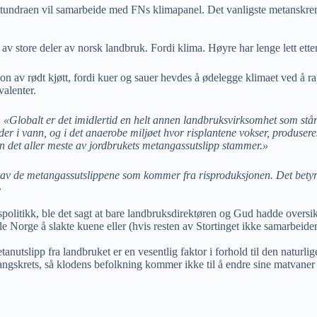
ke tundraen vil samarbeide med FNs klimapanel. Det vanligste metanskrems
 av store deler av norsk landbruk. Fordi klima. Høyre har lenge lett ett
jon av rødt kjøtt, fordi kuer og sauer hevdes å ødelegge klimaet ved å 
valenter.
:
«Globalt er det imidlertid en helt annen landbruksvirksomhet som stå
eder i vann, og i det anaerobe miljøet hvor risplantene vokser, produse
jon det aller meste av jordbrukets metangassutslipp stammer.»
 av de metangassutslippene som kommer fra risproduksjonen. Det betyr i
»
spolitikk, ble det sagt at bare landbruksdirektøren og Gud hadde overs
 Norge å slakte kuene eller (hvis resten av Stortinget ikke samarbeider) f
tanutslipp fra landbruket er en vesentlig faktor i forhold til den naturli
angskrets, så klodens befolkning kommer ikke til å endre sine matvaner h