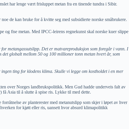
let har lenge vært frisluppet metan fra en tinende tundra i Sibir.
er noe de kan bruke for å kvitte seg med subsidierte norske småbrukere.
rape og fise metan. Med IPCC-leirens regnekunst skal norske kuer slippe
r for metangassutslipp. Det er matvareproduksjon som foregår i vann. I
res det globalt mellom 50 og 100 millioner tonn metan hvert år, som
ngen ting for klodens klima. Skulle vi legge om kostholdet i en mer
ikten over Norges landbrukspolitikk. Men Gud hadde underveis falt av
å Asia til å slutte å spise ris. Lykke til med dette.
ge forråtnelse av planterester med metanutslipp som skjer i løpet av hver
verken for kjøtt eller ris, uansett hvor absurd klimapolitikk