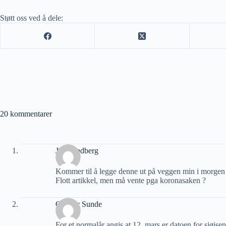
Støtt oss ved å dele:
20 kommentarer
Jan Sandberg
Kommer til å legge denne ut på veggen min i morgen t
Flott artikkel, men må vente pga koronasaken ?
Gunnar Sunde
For et normalår angis at 12. mars er datoen for sjøisens