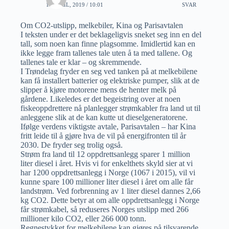
16 APRIL, 2019 / 10:01
SVAR
Om CO2-utslipp, melkebiler, Kina og Parisavtalen
I teksten under er det beklageligvis sneket seg inn en del
tall, som noen kan finne plagsomme. Imidlertid kan en
ikke legge fram tallenes tale uten å ta med tallene. Og
tallenes tale er klar – og skremmende.
I Trøndelag fryder en seg ved tanken på at melkebilene
kan få installert batterier og elektriske pumper, slik at de
slipper å kjøre motorene mens de henter melk på
gårdene. Likeledes er det begeistring over at noen
fiskeoppdrettere nå planlegger strømkabler fra land ut til
anleggene slik at de kan kutte ut dieselgeneratorene.
Ifølge verdens viktigste avtale, Parisavtalen – har Kina
fritt leide til å gjøre hva de vil på energifronten til år
2030. De fryder seg trolig også.
Strøm fra land til 12 oppdrettsanlegg sparer 1 million
liter diesel i året. Hvis vi for enkelthets skyld sier at vi
har 1200 oppdrettsanlegg i Norge (1067 i 2015), vil vi
kunne spare 100 millioner liter diesel i året om alle får
landstrøm. Ved forbrenning av 1 liter diesel dannes 2,66
kg CO2. Dette betyr at om alle oppdrettsanlegg i Norge
får strømkabel, så reduseres Norges utslipp med 266
millioner kilo CO2, eller 266 000 tonn.
Regnestykket for melkebilene kan gjøres på tilsvarende