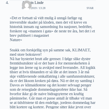
Audvin Linde
6 MAI, 2019 / 13:28
SVAR
«Det er fortsatt så vidt mulig å unngå farlige og
irreversible skader på kloden, men det vil kreve en
historisk innsats og samordning fra nasjoner, bedrifter,
forskere og «mannen i gata» de neste tre åra, het det i et
brev publisert i magasinet
Nature»
Snakk om forskjellig syn på samme sak, KLIMAET,
med store bokstaver!
Nå har hysteriet brutt alle grenser. I følge slike dystre
fremtidsutsikter så er det bare å for menneskeheten å
legge inn årene og ta avskjed med hverandre. All logikk
tilsier at hvis tilstanden er så ille at det innen 3 år må
skje vidtfavnende omkalfatring i alle samfunnstrukturer,
da er det liksom kroken på døra. Nå er det ny samling i
Davos av klimaidiotene og det koster selvsagt penger
som de reiseglade dommedagsprofeter ikke har. Så
hvorfor ikke gi de naive bidragsyterne en kraftig
påminnelse. Går man et passe antall år tilbake vil man
se at tidsfristene til den endelige, jordens dommedag har
blitt kortere og kortere. Pengene sitter ikke jevnt over