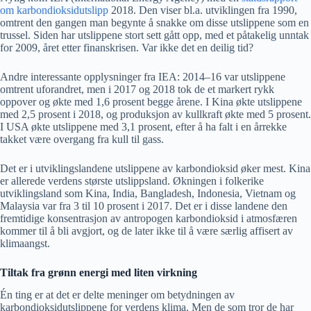
om karbondioksidutslipp
2018. Den viser bl.a. utviklingen fra 1990,
omtrent den gangen man begynte å snakke om disse utslippene som en
trussel. Siden har utslippene stort sett gått opp, med et påtakelig unntak
for 2009, året etter finanskrisen. Var ikke det en deilig tid?
Andre interessante opplysninger fra IEA: 2014–16 var utslippene
omtrent uforandret, men i 2017 og 2018 tok de et markert rykk
oppover og økte med 1,6 prosent begge årene. I Kina økte utslippene
med 2,5 prosent i 2018, og produksjon av kullkraft økte med 5 prosent.
I USA økte utslippene med 3,1 prosent, efter å ha falt i en årrekke
takket være overgang fra kull til gass.
Det er i utviklingslandene utslippene av karbondioksid øker mest. Kina
er allerede verdens største utslippsland. Økningen i folkerike
utviklingsland som Kina, India, Bangladesh, Indonesia, Vietnam og
Malaysia var fra 3 til 10 prosent i 2017. Det er i disse landene den
fremtidige konsentrasjon av antropogen karbondioksid i atmosfæren
kommer til å bli avgjort, og de later ikke til å være særlig affisert av
klimaangst.
Tiltak fra grønn energi med liten virkning
Én ting er at det er delte meninger om betydningen av
karbondioksidutslippene for verdens klima. Men de som tror de har