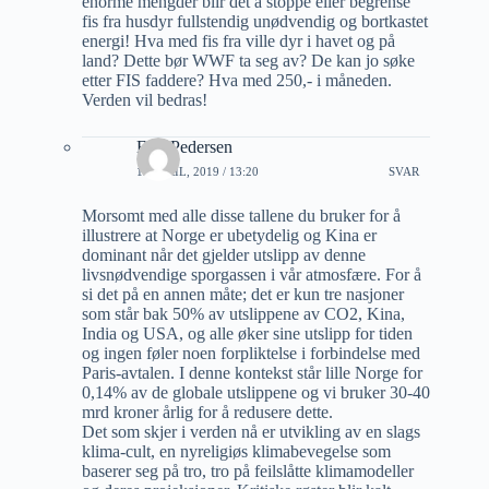
enorme mengder blir det å stoppe eller begrense
fis fra husdyr fullstendig unødvendig og bortkastet
energi! Hva med fis fra ville dyr i havet og på
land? Dette bør WWF ta seg av? De kan jo søke
etter FIS faddere? Hva med 250,- i måneden.
Verden vil bedras!
Erik Pedersen
19 APRIL, 2019 / 13:20
SVAR
Morsomt med alle disse tallene du bruker for å
illustrere at Norge er ubetydelig og Kina er
dominant når det gjelder utslipp av denne
livsnødvendige sporgassen i vår atmosfære. For å
si det på en annen måte; det er kun tre nasjoner
som står bak 50% av utslippene av CO2, Kina,
India og USA, og alle øker sine utslipp for tiden
og ingen føler noen forpliktelse i forbindelse med
Paris-avtalen. I denne kontekst står lille Norge for
0,14% av de globale utslippene og vi bruker 30-40
mrd kroner årlig for å redusere dette.
Det som skjer i verden nå er utvikling av en slags
klima-cult, en nyreligiøs klimabevegelse som
baserer seg på tro, tro på feilslåtte klimamodeller