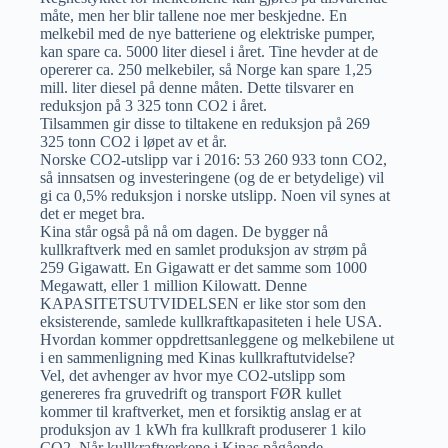
måte, men her blir tallene noe mer beskjedne. En
melkebil med de nye batteriene og elektriske pumper,
kan spare ca. 5000 liter diesel i året. Tine hevder at de
opererer ca. 250 melkebiler, så Norge kan spare 1,25
mill. liter diesel på denne måten. Dette tilsvarer en
reduksjon på 3 325 tonn CO2 i året.
Tilsammen gir disse to tiltakene en reduksjon på 269
325 tonn CO2 i løpet av et år.
Norske CO2-utslipp var i 2016: 53 260 933 tonn CO2,
så innsatsen og investeringene (og de er betydelige) vil
gi ca 0,5% reduksjon i norske utslipp. Noen vil synes at
det er meget bra.
Kina står også på nå om dagen. De bygger nå
kullkraftverk med en samlet produksjon av strøm på
259 Gigawatt. En Gigawatt er det samme som 1000
Megawatt, eller 1 million Kilowatt. Denne
KAPASITETSUTVIDELSEN er like stor som den
eksisterende, samlede kullkraftkapasiteten i hele USA.
Hvordan kommer oppdrettsanleggene og melkebilene ut
i en sammenligning med Kinas kullkraftutvidelse?
Vel, det avhenger av hvor mye CO2-utslipp som
genereres fra gruvedrift og transport FØR kullet
kommer til kraftverket, men et forsiktig anslag er at
produksjon av 1 kWh fra kullkraft produserer 1 kilo
CO2. Når kullkraftverkene i Kinas pågående