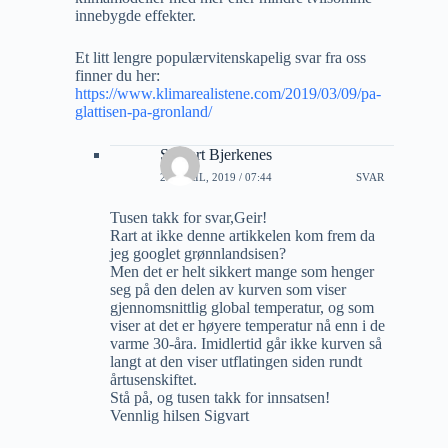
innebygde effekter.
Et litt lengre populærvitenskapelig svar fra oss
finner du her:
https://www.klimarealistene.com/2019/03/09/pa-
glattisen-pa-gronland/
Sigvart Bjerkenes
25 APRIL, 2019 / 07:44
SVAR
Tusen takk for svar,Geir!
Rart at ikke denne artikkelen kom frem da
jeg googlet grønnlandsisen?
Men det er helt sikkert mange som henger
seg på den delen av kurven som viser
gjennomsnittlig global temperatur, og som
viser at det er høyere temperatur nå enn i de
varme 30-åra. Imidlertid går ikke kurven så
langt at den viser utflatingen siden rundt
årtusenskiftet.
Stå på, og tusen takk for innsatsen!
Vennlig hilsen Sigvart