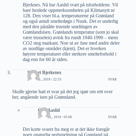
Bjerknes. Nå har Aaslid svart på isforholdene. Vil
bare henlede oppmerksomheten på Klimanytt nr
128. Den viser bl.a. temperaturene på Grønland
og også antall smeltedøgn i Nuuk. Det er underlig
med den påståtte truende smeltingen av
Grønlandsisen. Grønlands temperatur (som jo skal
være trusselen) avtok fra rundt 1940-1990 – mens
CO2 steg markant. Noe ut av fase med andre deler
av nordlige områder (kjent). Det er hverken
høyere temperaturer eller sterkere smelteforhold i
dag enn for 60 år siden.
Sigvart Bjerkenes
24 APRIL, 2019 / 22:53
SVAR
Skulle gjerne hatt et svar på det jeg spør om rett over
her, angående isen på Grønnland.
Geir Aaslid
25 APRIL, 2019 / 03:06
SVAR
Det korte svaret fra meg er at det ikke foregår
noen unaturlig nedsmeltning på Grønland nå.