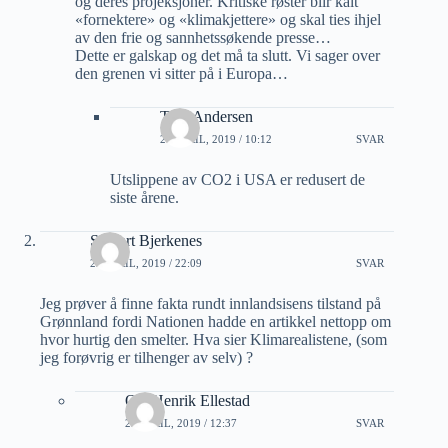
og deres projeksjoner. Kritiske røster blir kalt
«fornektere» og «klimakjettere» og skal ties ihjel
av den frie og sannhetssøkende presse…
Dette er galskap og det må ta slutt. Vi sager over
den grenen vi sitter på i Europa…
Tore Andersen
20 APRIL, 2019 / 10:12
SVAR
Utslippene av CO2 i USA er redusert de
siste årene.
Sigvart Bjerkenes
23 APRIL, 2019 / 22:09
SVAR
Jeg prøver å finne fakta rundt innlandsisens tilstand på
Grønnland fordi Nationen hadde en artikkel nettopp om
hvor hurtig den smelter. Hva sier Klimarealistene, (som
jeg forøvrig er tilhenger av selv) ?
Ole Henrik Ellestad
25 APRIL, 2019 / 12:37
SVAR