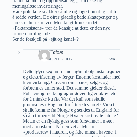
fra melkebiler og oppdrettsanlegg, patetiske og
meningsløse investeringer.
Våre politikere snakker så ofte og fagert om dugnad for
å redde verden. De ofrer gladelig både skattepenger og
norsk natur i sin iver. Med langt framskredet
«Faktaresistens» tror de kanskje at dette er den nye
formen for dugnad?
Ser de forskjell på «sjit og kanel»?
Arne Hofoss
17 APRIL, 2019 / 10:12
SVAR
Dette føyer seg inn i landstrøm til oljeinstallasjoner
og elektrifisering av ferger. Enorme kostnader med
liten virkning. Gassen som spares, selges og
forbrennes annet sted. Det samme gjelder diesel.
Fullstendig merkelig og unødvendig er aktiviteten
for å minske ku fis. Var det kull som skulle
produseres i England for å tilsettes foret? Virket
skulle komme fra Norge og sendes til England for
så å returneres til Norge.Hva er kost nytte i dette?
Metan er en flyktig gass som forsvinner i møtet
med atmosfæren.Når en vet at Metan
«produseres» i naturen, og ikke minst i havene, i