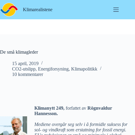
Hopp
til
Klimarealistene
innholdet
De små klimagleder
15 april, 2019
CO2-utslipp
,
Energiforsyning
,
Klimapolitikk
10 kommentarer
Klimanytt 249,
forfattet av
Rögnvaldur
Hannesson.
Mediene overgår seg selv i å formidle suksess for
sol- og vindkraft som erstatning for fossil energi.