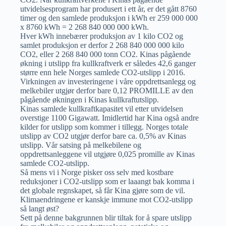
utvidelsesprogram har produsert i ett år, er det gått 8760
timer og den samlede produksjon i kWh er 259 000 000
x 8760 kWh = 2 268 840 000 000 kWh.
Hver kWh innebærer produksjon av 1 kilo CO2 og
samlet produksjon er derfor 2 268 840 000 000 kilo
CO2, eller 2 268 840 000 tonn CO2. Kinas pågående
økning i utslipp fra kullkraftverk er således 42,6 ganger
større enn hele Norges samlede CO2-utslipp i 2016.
Virkningen av investeringene i våre oppdrettsanlegg og
melkebiler utgjør derfor bare 0,12 PROMILLE av den
pågående økningen i Kinas kullkraftutslipp.
Kinas samlede kullkraftkapasitet vil etter utvidelsen
overstige 1100 Gigawatt. Imidlertid har Kina også andre
kilder for utslipp som kommer i tillegg. Norges totale
utslipp av CO2 utgjør derfor bare ca. 0,5% av Kinas
utslipp. Vår satsing på melkebilene og
oppdrettsanleggene vil utgjøre 0,025 promille av Kinas
samlede CO2-utslipp.
Så mens vi i Norge pisker oss selv med kostbare
reduksjoner i CO2-utslipp som er laaangt bak komma i
det globale regnskapet, så får Kina gjøre som de vil.
Klimaendringene er kanskje immune mot CO2-utslipp
så langt øst?
Sett på denne bakgrunnen blir tiltak for å spare utslipp