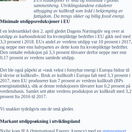
EUs reduksjoner er små og minimale i global
sammenheng. Utviklingslandene eskalerer
utbygging av kullkraft som ledd i bekjemping av
fattigdom. Da trengs sikker og billig fossil energi.
Minimale utslippsreduksjoner i EU
I en lederartikkel den 2. april gledet Dagens Næringsliv seg over at
utslipp av karbondioksid fra kvotepliktige bedrifter i EU gikk ned med
3,3 prosent i 2018. EUs andel av verdens utslipp var 10 prosent i 2017,
og neppe mer enn halvparten av dette kom fra kvotepliktige bedrifter.
Den omtalte reduksjon på 3,3 prosent tilsvarer derfor neppe mer enn
0,17 prosent av verdens samlede utslipp.
Det ble også påpekt at «rask vekst i fornybar energi i Europa bidrar til
å skvise ut kullkraft». Bruk av kullkraft i Europa falt med 3,3 prosent i
2017, men EU produserer kun 7 prosent av verdens kullkraft (BPs
energistatistikk), slik at denne reduksjonen tilsvarer kun 0,2 prosent på
verdensbasis. Samlet sett økte verdens produksjon av kullkraft med 3,2
prosent fra 2016 til 2017.
Vi snakker tydeligvis om de små gleder.
Markant utslippsøkning i utviklingsland
Nylig kom IEA (International Energy Agency) med en
statusrapport