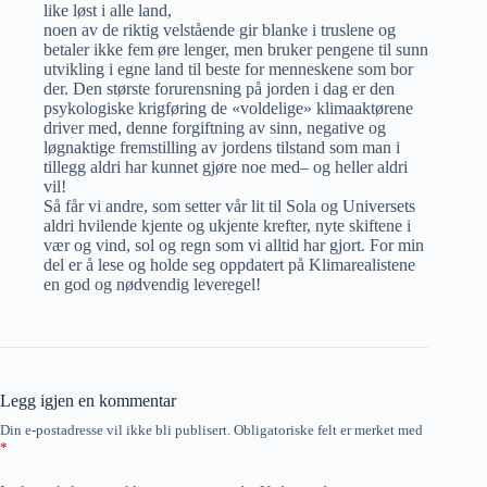
like løst i alle land,
noen av de riktig velstående gir blanke i truslene og
betaler ikke fem øre lenger, men bruker pengene til sunn
utvikling i egne land til beste for menneskene som bor
der. Den største forurensning på jorden i dag er den
psykologiske krigføring de «voldelige» klimaaktørene
driver med, denne forgiftning av sinn, negative og
løgnaktige fremstilling av jordens tilstand som man i
tillegg aldri har kunnet gjøre noe med– og heller aldri
vil!
Så får vi andre, som setter vår lit til Sola og Universets
aldri hvilende kjente og ukjente krefter, nyte skiftene i
vær og vind, sol og regn som vi alltid har gjort. For min
del er å lese og holde seg oppdatert på Klimarealistene
en god og nødvendig leveregel!
Legg igjen en kommentar
Din e-postadresse vil ikke bli publisert.
Obligatoriske felt er merket med
*