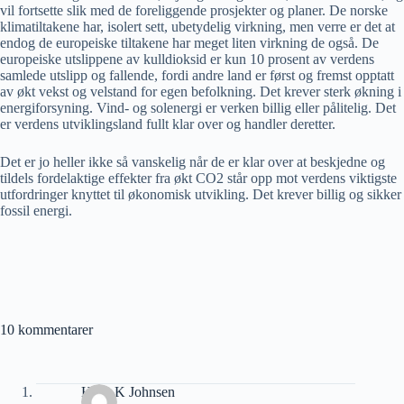
vil fortsette slik med de foreliggende prosjekter og planer. De norske
klimatiltakene har, isolert sett, ubetydelig virkning, men verre er det at
endog de europeiske tiltakene har meget liten virkning de også. De
europeiske utslippene av kulldioksid er kun 10 prosent av verdens
samlede utslipp og fallende, fordi andre land er først og fremst opptatt
av økt vekst og velstand for egen befolkning. Det krever sterk økning i
energiforsyning. Vind- og solenergi er verken billig eller pålitelig. Det
er verdens utviklingsland fullt klar over og handler deretter.
Det er jo heller ikke så vanskelig når de er klar over at beskjedne og
tildels fordelaktige effekter fra økt CO2 står opp mot verdens viktigste
utfordringer knyttet til økonomisk utvikling. Det krever billig og sikker
fossil energi.
10 kommentarer
Hans K Johnsen