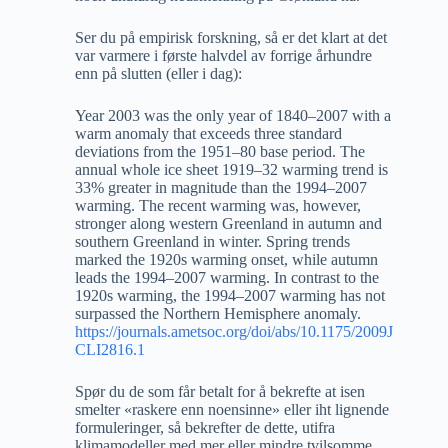
Ser du på empirisk forskning, så er det klart at det
var varmere i første halvdel av forrige århundre
enn på slutten (eller i dag):
Year 2003 was the only year of 1840–2007 with a
warm anomaly that exceeds three standard
deviations from the 1951–80 base period. The
annual whole ice sheet 1919–32 warming trend is
33% greater in magnitude than the 1994–2007
warming. The recent warming was, however,
stronger along western Greenland in autumn and
southern Greenland in winter. Spring trends
marked the 1920s warming onset, while autumn
leads the 1994–2007 warming. In contrast to the
1920s warming, the 1994–2007 warming has not
surpassed the Northern Hemisphere anomaly.
https://journals.ametsoc.org/doi/abs/10.1175/2009J
CLI2816.1
Spør du de som får betalt for å bekrefte at isen
smelter «raskere enn noensinne» eller iht lignende
formuleringer, så bekrefter de dette, utifra
klimamodeller med mer eller mindre tvilsomme