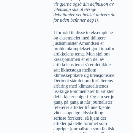
vis gjerne også din definisjon av
vitenskap slik at øvrige
debattanter vet hvilket univers du
for tiden befinner deg i).
I forhold til disse to eksemplene
og eksempelet med tidligere
justisminister Amundsen er
problemkomplekset godt innafor
artikkelens tema. Men sjøl om
kreasjonismen er ein del av
artikkelens tema så er det ikkje
satt likhetstegn mellom
klimaskeptikere og kreasjonisme.
Derimot står det om forfatterens
erfaring med klimarealistenes
usaklige kommentarer til artikler
dei ikkje er enige i. Og ein ser jo
gang på gang at når journalister
refererer artikler frå anerkjente
vitenskapelige tidsskrift og
seriøse forskere, så kjem det
artikler på dette forumet som
angriper journalisten som faktisk