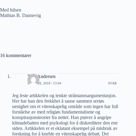
Med hilsen
Mathias B. Dannevig
16 kommentarer
Tore Andersen
19 MARS, 2018 / 13:04
SVAR
Jeg leste artikkelen og tenkte stråmannsargumentasjon.
Her har han den frekkhet å sause sammen seriøs
uenighet om et vitenskapelig område som ingen har full
forståelse av med religiøs fundamentalisme og
konspirasjonsteorier fra nettet. Han prøver å angripe
klimadebatten med psykologi for å diskreditere den ene
siden. Artikkelen er et eklatant eksempel på misbruk av
forskning for å kneble en vitenskapelig debatt. Det