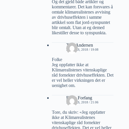
Og det gjeld både artikler og
kommentarer. Det kan forsvares å
omtale klimarealistenes avvising
av drivhuseffekten i samme
artikkel som flat jord-synspuntet
blir omtalt. Utan at eg demed
likestiller desse to synspunkta.
Tore Andersen
21 MARS, 2018 / 19:08
Folke
Jeg oppfatter ikke at
Klimarealistenes vitenskaplige
råd fornekter drivhuseffekten. Det
er vel heller virkningen det er
uenighet om.
Folke Forfang
21 MARS, 2018 / 21:06
Tore, du skriv: «Jeg oppfatter
ikke at Klimarealistenes
vitenskaplige råd fornekter
drivhuseffekten. Det er vel heller