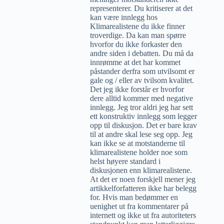
representerer. Du kritiserer at det
kan være innlegg hos
Klimarealistene du ikke finner
troverdige. Da kan man spørre
hvorfor du ikke forkaster den
andre siden i debatten. Du må da
innrømme at det har kommet
påstander derfra som utvilsomt er
gale og / eller av tvilsom kvalitet.
Det jeg ikke forstår er hvorfor
dere alltid kommer med negative
innlegg. Jeg tror aldri jeg har sett
ett konstruktiv innlegg som legger
opp til diskusjon. Det er bare krav
til at andre skal lese seg opp. Jeg
kan ikke se at motstanderne til
klimarealistene holder noe som
helst høyere standard i
diskusjonen enn klimarealistene.
At det er noen forskjell mener jeg
artikkelforfatteren ikke har belegg
for. Hvis man bedømmer en
uenighet ut fra kommentarer på
internett og ikke ut fra autoriteters