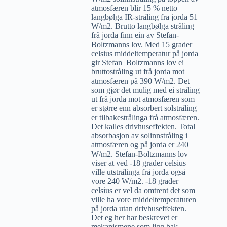
atmosfæren blir 15 % netto
langbølga IR-stråling fra jorda 51
W/m2. Brutto langbølga stråling
frå jorda finn ein av Stefan-
Boltzmanns lov. Med 15 grader
celsius middeltemperatur på jorda
gir Stefan_Boltzmanns lov ei
bruttostråling ut frå jorda mot
atmosfæren på 390 W/m2. Det
som gjør det mulig med ei stråling
ut frå jorda mot atmosfæren som
er større enn absorbert solstråling
er tilbakestrålinga frå atmosfæren.
Det kalles drivhuseffekten. Total
absorbasjon av solinnstråling i
atmosfæren og på jorda er 240
W/m2. Stefan-Boltzmanns lov
viser at ved -18 grader celsius
ville utstrålinga frå jorda også
vore 240 W/m2. -18 grader
celsius er vel da omtrent det som
ville ha vore middeltemperaturen
på jorda utan drivhuseffekten.
Det eg her har beskrevet er
mekanismene som ligg bak