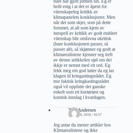
bare har gjort jobben sin. Eg er
heilt enig i at det er åpent for
vitenskapeleg kritikk av
klimapanelets konklusjoner. Men
når det som skjer, som på dette
forumet, at alt som kjem av
innspell av kritikk av godt etablert
vitenskap blir omfavna ukritisk
(bare konklusjonen passer, så
passer alt), så skjønner eg godt at
klimarealistene kjenner seg treft
av denne artikkelen sjøl om dei
ikkje er nemnt med eit ord. Eg
fekk meg ein god latter da eg las
klagen til kringastingsrådet. Eg
trur faktisk kringkastingsrådet
også vil oppfatte det ganske
enkelt som eit kuriøriøst og
komisk innslag i kvardagen.
Tore Andersen
21 MARS, 2018 / 16:57
Jeg antar du mener artikler hos
Klimarealistene og ikke