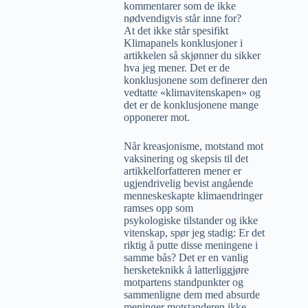
kommentarer som de ikke
nødvendigvis står inne for?
At det ikke står spesifikt
Klimapanels konklusjoner i
artikkelen så skjønner du sikker
hva jeg mener. Det er de
konklusjonene som definerer den
vedtatte «klimavitenskapen» og
det er de konklusjonene mange
opponerer mot.
Når kreasjonisme, motstand mot
vaksinering og skepsis til det
artikkelforfatteren mener er
ugjendrivelig bevist angående
menneskeskapte klimaendringer
ramses opp som
psykologiske tilstander og ikke
vitenskap, spør jeg stadig: Er det
riktig å putte disse meningene i
samme bås? Det er en vanlig
hersketeknikk å latterliggjøre
motpartens standpunkter og
sammenligne dem med absurde
meninger motstanderen ikke