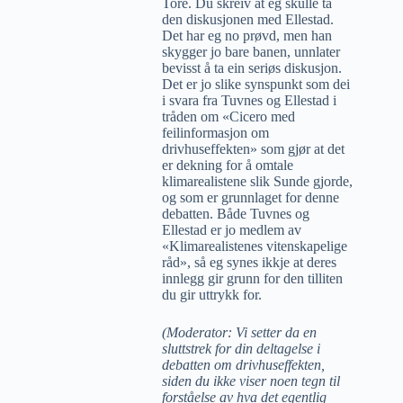
Tore. Du skreiv at eg skulle ta
den diskusjonen med Ellestad.
Det har eg no prøvd, men han
skygger jo bare banen, unnlater
bevisst å ta ein seriøs diskusjon.
Det er jo slike synspunkt som dei
i svara fra Tuvnes og Ellestad i
tråden om «Cicero med
feilinformasjon om
drivhuseffekten» som gjør at det
er dekning for å omtale
klimarealistene slik Sunde gjorde,
og som er grunnlaget for denne
debatten. Både Tuvnes og
Ellestad er jo medlem av
«Klimarealistenes vitenskapelige
råd», så eg synes ikkje at deres
innlegg gir grunn for den tilliten
du gir uttrykk for.
(Moderator: Vi setter da en
sluttstrek for din deltagelse i
debatten om drivhuseffekten,
siden du ikke viser noen tegn til
forståelse av hva det egentlig