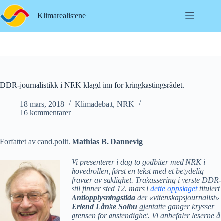
Hopp
til
Klimarealistene
innholdet
DDR-journalistikk i NRK klagd inn for kringkastingsrådet.
18 mars, 2018
Klimadebatt
,
NRK
16 kommentarer
Forfattet av cand.polit.
Mathias B. Dannevig
Vi presenterer i dag to godbiter med NRK i
hovedrollen, først en tekst med et betydelig
fravær av saklighet. Trakassering i verste DDR-
stil finner sted 12. mars i
dette oppslaget
titulert
Antiopplysningstida
der «vitenskapsjournalist»
Erlend Lånke Solbu
gjentatte ganger krysser
grensen for anstendighet. Vi anbefaler leserne å