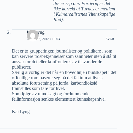
dreier seg om. Forøvrig er det
ikke korrekt at Tuvnes er medlem
i Klimarealistenes Vitenskapelige
Råd).
Kai Lyng
20 MARS, 2018 / 10:03
SVAR
Det er to grupperinger, journalister og politikere , som
kan servere trosbekjennelser som sannheter uten å stå til
ansvar for det eller konfronteres av tilsvar der de
publiserer.
Særlig alvorlig er det når en hovedlinje i budskapet i det
offentlige rom baserer seg på det faktum at livets
absolutte forutsetning på jorda, karbondioksid,
framstilles som fare for livet.
Som følge av uimotsagt og fordummende
feilinformasjon senkes elementært kunnskapsnivå.
Kai Lyng