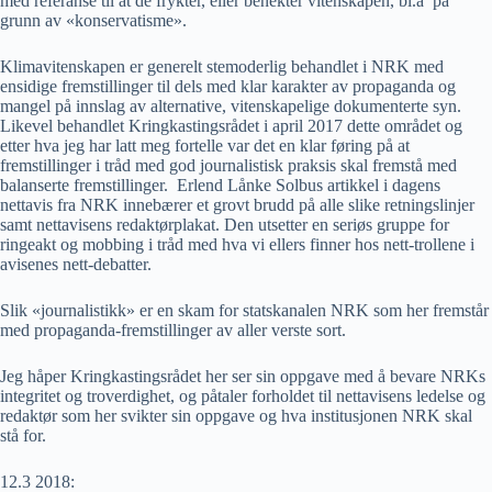
med referanse til at de frykter, eller benekter vitenskapen, bl.a på
grunn av «konservatisme».
Klimavitenskapen er generelt stemoderlig behandlet i NRK med
ensidige fremstillinger til dels med klar karakter av propaganda og
mangel på innslag av alternative, vitenskapelige dokumenterte syn.
Likevel behandlet Kringkastingsrådet i april 2017 dette området og
etter hva jeg har latt meg fortelle var det en klar føring på at
fremstillinger i tråd med god journalistisk praksis skal fremstå med
balanserte fremstillinger. Erlend Lånke Solbus artikkel i dagens
nettavis fra NRK innebærer et grovt brudd på alle slike retningslinjer
samt nettavisens redaktørplakat. Den utsetter en seriøs gruppe for
ringeakt og mobbing i tråd med hva vi ellers finner hos nett-trollene i
avisenes nett-debatter.
Slik «journalistikk» er en skam for statskanalen NRK som her fremstår
med propaganda-fremstillinger av aller verste sort.
Jeg håper Kringkastingsrådet her ser sin oppgave med å bevare NRKs
integritet og troverdighet, og påtaler forholdet til nettavisens ledelse og
redaktør som her svikter sin oppgave og hva institusjonen NRK skal
stå for.
12.3 2018: