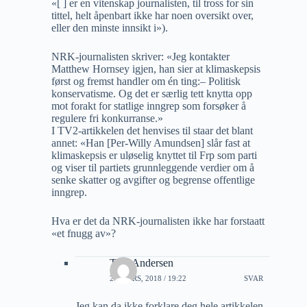
«[ ] er en vitenskap journalisten, til tross for sin
tittel, helt åpenbart ikke har noen oversikt over,
eller den minste innsikt i»).
NRK-journalisten skriver: «Jeg kontakter
Matthew Hornsey igjen, han sier at klimaskepsis
først og fremst handler om én ting:– Politisk
konservatisme. Og det er særlig tett knytta opp
mot forakt for statlige inngrep som forsøker å
regulere fri konkurranse.»
I TV2-artikkelen det henvises til staar det blant
annet: «Han [Per-Willy Amundsen] slår fast at
klimaskepsis er uløselig knyttet til Frp som parti
og viser til partiets grunnleggende verdier om å
senke skatter og avgifter og begrense offentlige
inngrep.
Hva er det da NRK-journalisten ikke har forstaatt
«et fnugg av»?
Tore Andersen
20 MARS, 2018 / 19:22
SVAR
Jeg kan da ikke forklare deg hele artikkelen