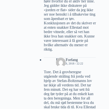
høre hvorfor du er aktiv her inne.
Jeg gidder ikke diskutere på
«jorden er flat» sider da jeg ikke
ser noe hensikt i å tilbakevise ting
som åpenbart er tøv.
Konklusjonen av det du skriver er
at enten snakker Ellestad mot
bedre vitnede, eller så vet han
ikke hva han snakker om. Kunne
være interessant å få greie på
hvilke alternativ du mener er
riktig.
Folke Forfang
21 MARS, 2018 / 22:22
Tore. Det å grovberegne
utgående stråling frå jorda ved
hjelp av Stefan-Boltzmanns lov
tar ikkje all verdens tid. Det tar
fem minutt. Det eg har sett frå
deg før tyder på at du enkelt kan
ta den beregninga. Men for all
del, du må sjøl bestemme kva du
skal bruke tida di til. Kva Ellestad