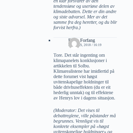
en klar forsvarer av den
tendensiøse og useriøse delen av
klimadebatten. Dette er din andre
og siste advarsel. Mer av det
samme fra deg heretter, og du blir
forvist herfra.)
Folke Forfang
21 MARS, 2018 / 16:19
Tore. Det står ingenting om
klimapanelets konklusjoner i
artikkelen til Solbu.
Klimarealistene har imidlertid på
dette forumet vist høgst
uvitenskapelige holdninger til
både drivhuseffekten (du er eit
hederlig unntak) og til effektene
av Henrys lov i dagens situasjon.
(Moderator: Det vises til
debattreglene, ville påstander må
begrunnes. Vennligst vis til
konkrete eksempler på «høgst
uvitenskapelige holdninger» og