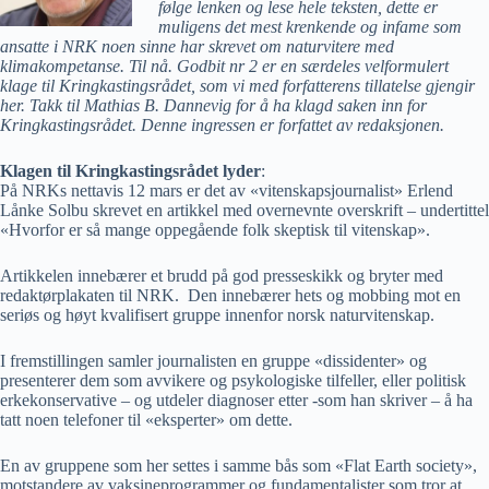
følge lenken og lese hele teksten, dette er
muligens det mest krenkende og infame som
ansatte i NRK noen sinne har skrevet om naturvitere med
klimakompetanse. Til nå. Godbit nr 2 er en særdeles velformulert
klage til Kringkastingsrådet, som vi med forfatterens tillatelse gjengir
her. Takk til Mathias B. Dannevig for å ha klagd saken inn for
Kringkastingsrådet. Denne ingressen er forfattet av redaksjonen.
Klagen til Kringkastingsrådet lyder
:
På NRKs nettavis 12 mars er det av «vitenskapsjournalist» Erlend
Lånke Solbu skrevet en artikkel med overnevnte overskrift – undertittel
«Hvorfor er så mange oppegående folk skeptisk til vitenskap».
Artikkelen innebærer et brudd på god presseskikk og bryter med
redaktørplakaten til NRK. Den innebærer hets og mobbing mot en
seriøs og høyt kvalifisert gruppe innenfor norsk naturvitenskap.
I fremstillingen samler journalisten en gruppe «dissidenter» og
presenterer dem som avvikere og psykologiske tilfeller, eller politisk
erkekonservative – og utdeler diagnoser etter -som han skriver – å ha
tatt noen telefoner til «eksperter» om dette.
En av gruppene som her settes i samme bås som «Flat Earth society»,
motstandere av vaksineprogrammer og fundamentalister som tror at