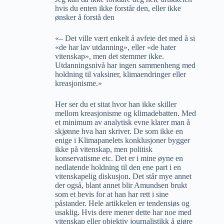
hvis du enten ikke forstår den, eller ikke
ønsker å forstå den
«– Det ville vært enkelt å avfeie det med å si
«de har lav utdanning», eller «de hater
vitenskap», men det stemmer ikke.
Utdanningsnivå har ingen sammenheng med
holdning til vaksiner, klimaendringer eller
kreasjonisme.»
Her ser du et sitat hvor han ikke skiller
mellom kreasjonisme og klimadebatten. Med
et minimum av analytisk evne klarer man å
skjønne hva han skriver. De som ikke en
enige i Klimapanelets konklusjoner bygger
ikke på vitenskap, men politisk
konservatisme etc. Det er i mine øyne en
nedlatende holdning til den ene part i en
vitenskapelig diskusjon. Det står mye annet
der også, blant annet blir Amundsen brukt
som et bevis for at han har rett i sine
påstander. Hele artikkelen er tendensiøs og
usaklig. Hvis dere mener dette har noe med
vitenskap eller objektiv journalistikk å gjøre