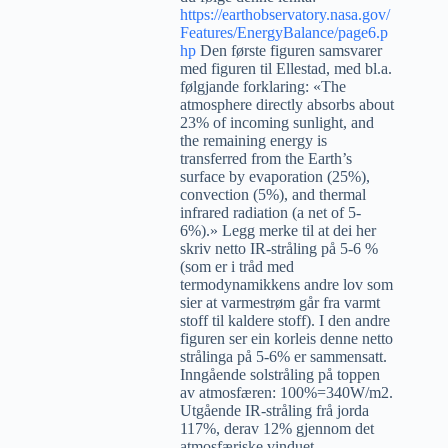
https://earthobservatory.nasa.gov/
Features/EnergyBalance/page6.p
hp
Den første figuren samsvarer
med figuren til Ellestad, med bl.a.
følgjande forklaring: «The
atmosphere directly absorbs about
23% of incoming sunlight, and
the remaining energy is
transferred from the Earth’s
surface by evaporation (25%),
convection (5%), and thermal
infrared radiation (a net of 5-
6%).» Legg merke til at dei her
skriv netto IR-stråling på 5-6 %
(som er i tråd med
termodynamikkens andre lov som
sier at varmestrøm går fra varmt
stoff til kaldere stoff). I den andre
figuren ser ein korleis denne netto
strålinga på 5-6% er sammensatt.
Inngående solstråling på toppen
av atmosfæren: 100%=340W/m2.
Utgående IR-stråling frå jorda
117%, derav 12% gjennom det
atmosfæriske vinduet.