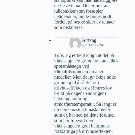
standpunkt kan man latterliggjøre
de fleste tema. Det er nok av
tullebukker som forsøpler
nettdebatter, og de finnes godt
fordelt på begge sider av temaer
som diskuteres.
Folke Forfang
21 MARS, 2018 / 17:38
Tore. Eg er heilt enig i at det på
vitenskapeleg grunnlag kan stilles
spørsmålstegn ved
klimafølsomheten i mange
modeller. Men det gir ikkje noko
grunnlag til å så tvil om
drivhuseffekten og Henrys lov
brukt på dagens endringer i
havtemperatur og
atmosfæretemperatur. Så langt er
du den einaste klimaskeptiker
som eg har sett på dette forumet
som har forsvart den
vitenskapeleg godt begrunna
forklaringa på drivhuseffekten.