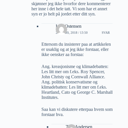
skjønner jeg ikke hvorfor dere kommenterer
her inne i det hele tatt. Vi som har et annet
syn er jo helt på jordet etter ditt syn.
Lars Ostensen
21 MARS, 2018 / 13:50
SVAR
Ettersom du insisterer paa at artikkelen
er usaklig og at jeg ikke forstaar, eller
ikke oensker aa forstaa:
Ang. kreasjonisme og klimadebatten:
Les litt mer om f.eks. Roy Spencer,
John Christy og Cornwall Alliance.
Ang. politisk konservatisme og
klimadebatten: Les litt mer om f.eks.
Heartland, Cato og George C. Marshall
Institutes.
Saa kan vi diskutere etterpaa hvem som
forstaar hva.
Tore Andersen