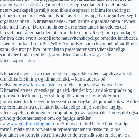
jorden bare er 6000 år gammel, er de representanter fra det norske
naturvitenskapelige miljø som ikke aksepterer at klimaforandringer
primært er menneskeskapte. Noen av disse mange har organisert seg i
organisasjonen «Klimarealistene», men denne organisasjonen nevnes
ikke med navn. Deres meninger og representanter harseleres det
likevel med, åpenbart uten at journalisten har satt seg inn i grunnlaget
for hva dette svært kompliserte naturvitenskapelige området innebærer.
I stedet har han brukt Per-Willy Amundsen som eksempel på «tulling»
som ikke tror på hva journalisten presenterer som vitenskapelige
sannheter i tråd med hva journalisten forestiller seg er «hva
vitenskapen sier».
Klimarealistene – sammen med en lang rekke vitenskapelige arbeider
om klimaforskning og klimapolitikk – kan studeres på
nettsiden
www.klimarealistene.no
Her finnes også oversikt over
Klimarealistenes vitenskapelige råd, der det kryr av doktorgrader og
professortitler innen geofysikk og tilsvarende fagområder om
journalisten hadde vært interessert i undersøkende journalistikk. Andre
representanter fra det naturvitenskapelige miljø som har faglige,
vitenskapelig dokumenterte oppfatninger av spørsmålet finnes det også
grundig dokumentasjon om, og faglige artikler
fra
www.geoforskning.no
Om Solbus artikkel hadde hatt et seriøst
formål måtte man forvente at representanter fra disse miljø ble
kontaktet og korrekt sitert. I stedet er de fremstilt som en del av, og