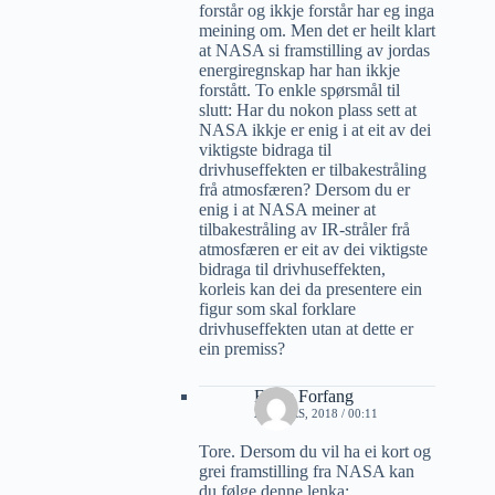
forstår og ikkje forstår har eg inga
meining om. Men det er heilt klart
at NASA si framstilling av jordas
energiregnskap har han ikkje
forstått. To enkle spørsmål til
slutt: Har du nokon plass sett at
NASA ikkje er enig i at eit av dei
viktigste bidraga til
drivhuseffekten er tilbakestråling
frå atmosfæren? Dersom du er
enig i at NASA meiner at
tilbakestråling av IR-stråler frå
atmosfæren er eit av dei viktigste
bidraga til drivhuseffekten,
korleis kan dei da presentere ein
figur som skal forklare
drivhuseffekten utan at dette er
ein premiss?
Folke Forfang
22 MARS, 2018 / 00:11
Tore. Dersom du vil ha ei kort og
grei framstilling fra NASA kan
du følge denne lenka: