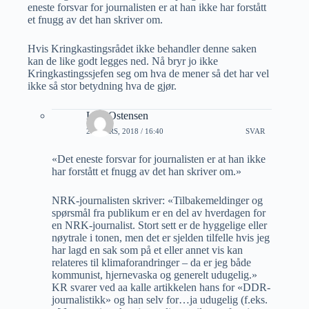
eneste forsvar for journalisten er at han ikke har forstått
et fnugg av det han skriver om.
Hvis Kringkastingsrådet ikke behandler denne saken
kan de like godt legges ned. Nå bryr jo ikke
Kringkastingssjefen seg om hva de mener så det har vel
ikke så stor betydning hva de gjør.
Lars Ostensen
20 MARS, 2018 / 16:40
SVAR
«Det eneste forsvar for journalisten er at han ikke
har forstått et fnugg av det han skriver om.»
NRK-journalisten skriver: «Tilbakemeldinger og
spørsmål fra publikum er en del av hverdagen for
en NRK-journalist. Stort sett er de hyggelige eller
nøytrale i tonen, men det er sjelden tilfelle hvis jeg
har lagd en sak som på et eller annet vis kan
relateres til klimaforandringer – da er jeg både
kommunist, hjernevaska og generelt udugelig.»
KR svarer ved aa kalle artikkelen hans for «DDR-
journalistikk» og han selv for…ja udugelig (f.eks.