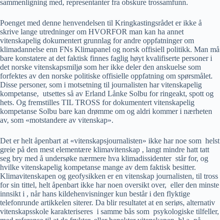
sammenligning med, representanter fra obskure trossamfunn.
Poenget med denne henvendelsen til Kringkastingsrådet er ikke å
skrive lange utredninger om HVORFOR man kan ha annet
vitenskapelig dokumentert grunnlag for andre oppfatninger om
klimadannelse enn FNs Klimapanel og norsk offisiell politikk. Man må
bare konstatere at det faktisk finnes faglig høyt kvalifiserte personer i
det norske vitenskapsmiljø som her ikke deler den anskuelse som
forfektes av den norske politiske offisielle oppfatning om spørsmålet.
Disse personer, som i motsetning til journalisten har vitenskapelig
kompetanse, utsettes så av Erland Lånke Solbu for ringeakt, spott og
hets. Og fremstilles TIL TROSS for dokumentert vitenskapelig
kompetanse Solbu bare kan drømme om og aldri kommer i nærheten
av, som «motstandere av vitenskap».
Det er helt åpenbart at «vitenskapsjournalisten» ikke har noe som helst
greie på den mest elementære klimavitenskap , langt mindre hatt tatt
seg bry med å undersøke nærmere hva klimadissidenter står for, og
hvilke vitenskapelig kompetanse mange av dem faktisk besitter.
Klimavitenskapen og geofysikken er en vitenskap journalisten, til tross
for sin tittel, helt åpenbart ikke har noen oversikt over, eller den minste
innsikt i , når hans kildehenvisninger kun består i den flyktige
telefonrunde artikkelen siterer. Da blir resultatet at en seriøs, alternativ
vitenskapsskole karakteriseres i samme bås som psykologiske tilfeller,