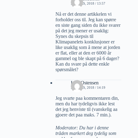
21 MARS, 2018 / 13:57
Nå er det denne artikkelen vi
forholder oss til. Jeg kan spørre
en siste gang siden du ikke svarer
på det jeg mener er usaklig:
Synes du skepsis til
Klimapanelets konklusjoner er
like usaklig som å mene at jorden
er flat, eller at den er 6000 år
gammel og ble skapt på 6 dager?
Kan du svare på dette enkle
spørsmålet?
Lars Ostensen
21 MARS, 2018 / 14:19
Jeg svarte paa kommentaren din,
men du har tydeligvis ikke lest
det jeg henviste til (vanskelig aa
gjoere det paa maks. 7 min.).
Moderator: Du har i denne
tråden markert deg tydelig som