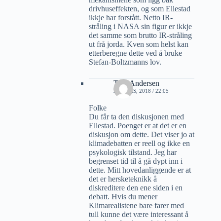
drivhuseffekten, og som Ellestad
ikkje har forstått. Netto IR-
stråling i NASA sin figur er ikkje
det samme som brutto IR-stråling
ut frå jorda. Kven som helst kan
etterberegne dette ved å bruke
Stefan-Boltzmanns lov.
Tore Andersen
21 MARS, 2018 / 22:05
Folke
Du får ta den diskusjonen med
Ellestad. Poenget er at det er en
diskusjon om dette. Det viser jo at
klimadebatten er reell og ikke en
psykologisk tilstand. Jeg har
begrenset tid til å gå dypt inn i
dette. Mitt hovedanliggende er at
det er hersketeknikk å
diskreditere den ene siden i en
debatt. Hvis du mener
Klimarealistene bare farer med
tull kunne det være interessant å