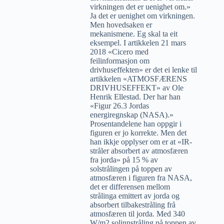
virkningen det er uenighet om.»
Ja det er uenighet om virkningen.
Men hovedsaken er
mekanismene. Eg skal ta eit
eksempel. I artikkelen 21 mars
2018 «Cicero med
feilinformasjon om
drivhuseffekten» er det ei lenke til
artikkelen «ATMOSFÆRENS
DRIVHUSEFFEKT» av Ole
Henrik Ellestad. Der har han
«Figur 26.3 Jordas
energiregnskap (NASA).»
Prosentandelene han oppgir i
figuren er jo korrekte. Men det
han ikkje opplyser om er at «IR-
stråler absorbert av atmosfæren
fra jorda» på 15 % av
solstrålingen på toppen av
atmosfæren i figuren fra NASA,
det er differensen mellom
strålinga emittert av jorda og
absorbert tilbakestråling frå
atmosfæren til jorda. Med 340
W/m2 solinnstråling på toppen av