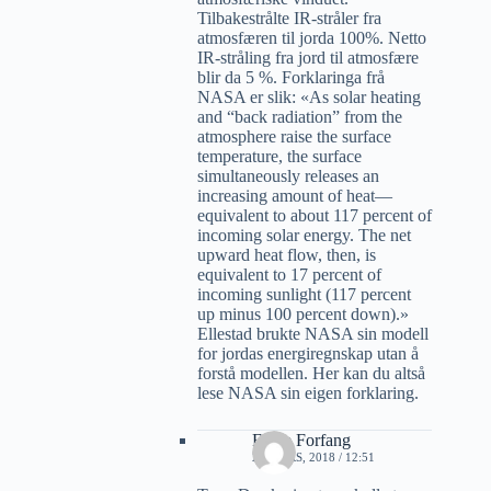
Tilbakestrålte IR-stråler fra
atmosfæren til jorda 100%. Netto
IR-stråling fra jord til atmosfære
blir da 5 %. Forklaringa frå
NASA er slik: «As solar heating
and “back radiation” from the
atmosphere raise the surface
temperature, the surface
simultaneously releases an
increasing amount of heat—
equivalent to about 117 percent of
incoming solar energy. The net
upward heat flow, then, is
equivalent to 17 percent of
incoming sunlight (117 percent
up minus 100 percent down).»
Ellestad brukte NASA sin modell
for jordas energiregnskap utan å
forstå modellen. Her kan du altså
lese NASA sin eigen forklaring.
Folke Forfang
22 MARS, 2018 / 12:51