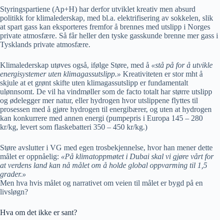
Styringspartiene (Ap+H) har derfor utviklet kreativ men absurd
politikk for klimalederskap, med bl.a. elektrifisering av sokkelen, slik
at spart gass kan eksporteres fremfor å brennes med utslipp i Norges
private atmosfære. Så får heller den tyske gasskunde brenne mer gass i
Tysklands private atmosfære.
Klimalederskap utøves også, ifølge Støre, med å
«stå på for å utvikle
energisystemer uten klimagassutslipp.»
Kreativiteten er stor mht å
skjule at et grønt skifte uten klimagassutslipp er fundamentalt
ulønnsomt. De vil ha vindmøller som de facto totalt har større utslipp
og ødelegger mer natur, eller hydrogen hvor utslippene flyttes til
prosessen med å gjøre hydrogen til energibærer, og uten at hydrogen
kan konkurrere med annen energi (pumpepris i Europa 145 – 280
kr/kg, levert som flaskebatteri 350 – 450 kr/kg.)
Støre avslutter i VG med egen trosbekjennelse, hvor han mener dette
målet er oppnåelig:
«På klimatoppmøtet i Dubai skal vi gjøre vårt for
at verdens land kan nå målet om å holde global oppvarming til 1,5
grader.»
Men hva hvis målet og narrativet om veien til målet er bygd på en
livsløgn?
Hva om det ikke er sant?