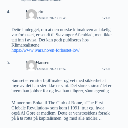
Ivar Sætre
20 NOVEMBER, 2023 / 09:45
SVAR
Dette innlegget, om at den norske klimaloven antakelig
var forhastet, er sendt til Stavanger Aftenblad, men ikke
tatt inn i avisa. Det kan godt publiseres hos
Klimarealistene.
https://www.ivars.no/en-forhastet-lov/
Nina Hansen
21 NOVEMBER, 2023 / 16:52
SVAR
Samset er en stor bløffmaker og vet med sikkerhet at
mye av det han sier ikke er sant. Det store spørsmålet er
hvem han jobber for og hva han tilhører, sånn egentlig.
Minner om Boka til The Club of Rome, «The First
Globale Revulution» som kom i 1991, trur eg, hvor
også Al Gore er medlem. Dette er venstresidens forsøk
på å ta rotta på kapitalismen, og med alle midler…