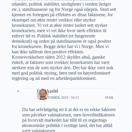
utlandet, politisk stabilitet, uroligheter i verden (kriger
etc.), statsfinansene og for Norge også oljepris. Stort sett
kjenner en fortegnet på effekten av disse faktorene, for
eksempel om økte renter svekker eller styrker
kronekursen. Vi vet at økte renter isolert sett styrker
kronekursen, men vi vet ikke hvor sterk effekten til
enhver tid er. Politisk stabilitet (et fungerende
demokrati) og orden på statsfinansene er også positivt
for kronekursen. Begge deler har vi i Norge. Men vi
kan ikke tallfeste den positive effekten.
Kronesvekkelsen siden 2012 skyldes altså, ganske
enkelt, at faktorer som svekker kronekursen har vært
sterkere enn de som styrker den. Det har ikke vært nok
med god politisk styring, først med en høyredominert
regjering og nå med en arbeiderpartidominert.
Geir Aaslid
26 NOVEMBER, 2023 / 16:13
SVAR
Du har selvfølgelig ret ti at det er en rekke faktorer
som påvirker valutakursen, men hovedindikatoren
på hvorvidt markedet har tillit til en regjerings
økonomiske politikk i vestlige land, det har alltid
vært valutakursen.