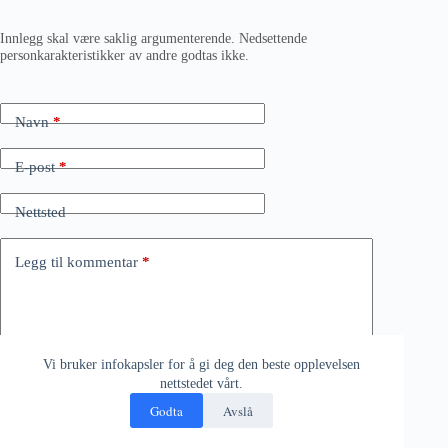
Innlegg skal være saklig argumenterende. Nedsettende
personkarakteristikker av andre godtas ikke.
Navn
*
E-post
*
Nettsted
Legg til kommentar
*
Vi bruker infokapsler for å gi deg den beste opplevelsen
nettstedet vårt.
Godta
Avslå
Lagre mitt navn, e-post og nettsted i denne nettleseren til