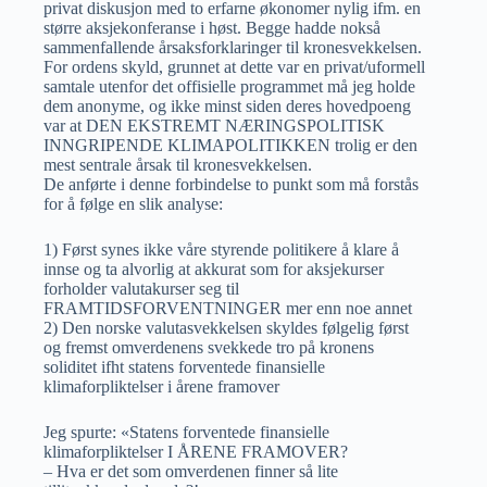
privat diskusjon med to erfarne økonomer nylig ifm. en
større aksjekonferanse i høst. Begge hadde nokså
sammenfallende årsaksforklaringer til kronesvekkelsen.
For ordens skyld, grunnet at dette var en privat/uformell
samtale utenfor det offisielle programmet må jeg holde
dem anonyme, og ikke minst siden deres hovedpoeng
var at DEN EKSTREMT NÆRINGSPOLITISK
INNGRIPENDE KLIMAPOLITIKKEN trolig er den
mest sentrale årsak til kronesvekkelsen.
De anførte i denne forbindelse to punkt som må forstås
for å følge en slik analyse:
1) Først synes ikke våre styrende politikere å klare å
innse og ta alvorlig at akkurat som for aksjekurser
forholder valutakurser seg til
FRAMTIDSFORVENTNINGER mer enn noe annet
2) Den norske valutasvekkelsen skyldes følgelig først
og fremst omverdenens svekkede tro på kronens
soliditet ifht statens forventede finansielle
klimaforpliktelser i årene framover
Jeg spurte: «Statens forventede finansielle
klimaforpliktelser I ÅRENE FRAMOVER?
– Hva er det som omverdenen finner så lite