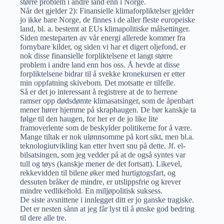
større problem i andre land enn i Norge.
Når det gjelder 2): Finansielle klimaforpliktelser gjelder
jo ikke bare Norge, de finnes i de aller fleste europeiske
land, bl. a. bestemt at EUs klimapolitiske målsettinger.
Siden mesteparten av vår energi allerede kommer fra
fornybare kilder, og siden vi har et digert oljefond, er
nok disse finansielle forpliktelsene et langt større
problem i andre land enn hos oss. Å hevde at disse
forpliktelsene bidrar til å svekke kronekursen er etter
min oppfatning skivebom. Det motsatte er tilfelle.
Så er det jo interessant å registrere at de to herrene
ramser opp dødsdømte klimasatsinger, som de åpenbart
mener hører hjemme på skraphaugen. De bør kanskje ta
følge til den haugen, for her er de jo like lite
framoverlente som de beskylder politikerne for å være.
Mange tiltak er nok ulønnsomme på kort sikt, men bl.a.
teknologiutvikling kan etter hvert snu på dette. Jf. el-
bilsatsingen, som jeg vedder på at de også syntes var
tull og tøys (kanskje mener de det fortsatt). Likevel,
rekkevidden til bilene øker med hurtigtogsfart, og
dessuten bråker de mindre, er utslippsfrie og krever
mindre vedlikehold. En miljøpolitisk suksess.
De siste avsnittene i innlegget ditt er jo ganske tragiske.
Det er nesten sånn at jeg får lyst til å ønske god bedring
til dere alle tre.