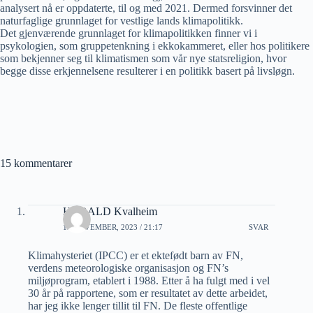
analysert nå er oppdaterte, til og med 2021. Dermed forsvinner det
naturfaglige grunnlaget for vestlige lands klimapolitikk.
Det gjenværende grunnlaget for klimapolitikken finner vi i
psykologien, som gruppetenkning i ekkokammeret, eller hos politikere
som bekjenner seg til klimatismen som vår nye statsreligion, hvor
begge disse erkjennelsene resulterer i en politikk basert på livsløgn.
15 kommentarer
HARALD Kvalheim
19 NOVEMBER, 2023 / 21:17
SVAR
Klimahysteriet (IPCC) er et ektefødt barn av FN,
verdens meteorologiske organisasjon og FN’s
miljøprogram, etablert i 1988. Etter å ha fulgt med i vel
30 år på rapportene, som er resultatet av dette arbeidet,
har jeg ikke lenger tillit til FN. De fleste offentlige