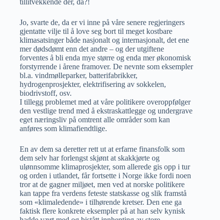
tillitvekkende der, da?!
Jo, svarte de, da er vi inne på våre senere regjeringers
gjentatte vilje til å love seg bort til meget kostbare
klimasatsinger både nasjonalt og internasjonalt, det ene
mer dødsdømt enn det andre – og der utgiftene
forventes å bli enda mye større og enda mer økonomisk
forstyrrende i årene framover. De nevnte som eksempler
bl.a. vindmølleparker, batterifabrikker,
hydrogenprosjekter, elektrifisering av sokkelen,
biodrivstoff, osv.
I tillegg problemet med at våre politikere overoppfølger
den vestlige trend med å ekstraskattlegge og undergrave
eget næringsliv på omtrent alle områder som kan
anføres som klimafiendtlige.
En av dem sa deretter rett ut at erfarne finansfolk som
dem selv har forlengst skjønt at skakkjørte og
ulønnsomme klimaprosjekter, som allerede gis opp i tur
og orden i utlandet, får fortsette i Norge ikke fordi noen
tror at de gagner miljøet, men ved at norske politikere
kan tappe fra verdens feteste statskasse og slik framstå
som «klimaledende» i tilhørende kretser. Den ene ga
faktisk flere konkrete eksempler på at han selv kynisk
hadde vært med og bistått innhenting av store