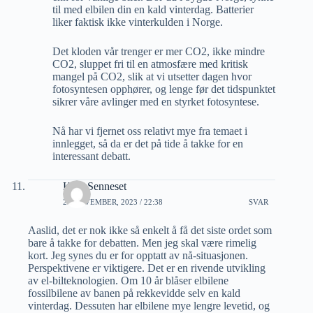
til med elbilen din en kald vinterdag. Batterier
liker faktisk ikke vinterkulden i Norge.
Det kloden vår trenger er mer CO2, ikke mindre
CO2, sluppet fri til en atmosfære med kritisk
mangel på CO2, slik at vi utsetter dagen hvor
fotosyntesen opphører, og lenge før det tidspunktet
sikrer våre avlinger med en styrket fotosyntese.
Nå har vi fjernet oss relativt mye fra temaet i
innlegget, så da er det på tide å takke for en
interessant debatt.
Kjell Senneset
27 NOVEMBER, 2023 / 22:38
SVAR
Aaslid, det er nok ikke så enkelt å få det siste ordet som
bare å takke for debatten. Men jeg skal være rimelig
kort. Jeg synes du er for opptatt av nå-situasjonen.
Perspektivene er viktigere. Det er en rivende utvikling
av el-bilteknologien. Om 10 år blåser elbilene
fossilbilene av banen på rekkevidde selv en kald
vinterdag. Dessuten har elbilene mye lengre levetid, og