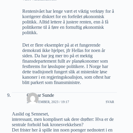
Rentenivået har lenge vært et viktig verktøy for å
korrigerer diskret for en forfeilet økonomisk
politikk. Alltid lettere å justere renten, enn å få
politikerne til å føre en fornuftig økonomisk
politikk.
Det er flere eksempler på at et fungerende
demokrati ikke hjelper, jfr Hellas for noen år
siden. Da har jeg mer tro på et mektig
finansdepartement fullt av planøkonomer som
festbrems for løsslupne politikere. I Norge har
dette tradisjonelt fungert slik at mistenkte løse
kanoner i en regjeringskoalisjon, som oftest har
blitt parkert som finansministre.
Gunnar Sunde
26 NOVEMBER, 2023 / 19:17
SVAR
Aaslid og Senneset,
interessant, men komplisert sak dere drøfter: Hva er de
sentrale forhold bak kronesvekkelsen?
Det frister her å spille inn noen poenger nednotert i en