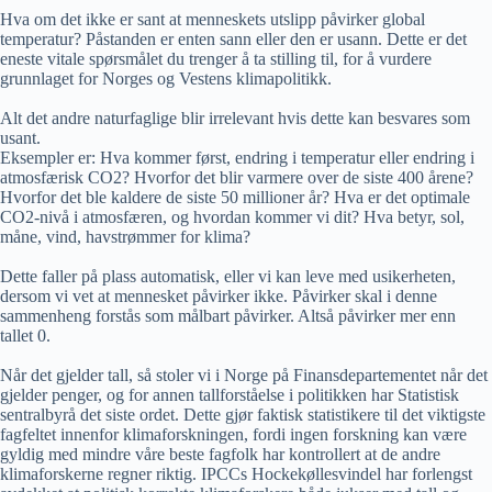
Hva om det ikke er sant at menneskets utslipp påvirker global
temperatur? Påstanden er enten sann eller den er usann. Dette er det
eneste vitale spørsmålet du trenger å ta stilling til, for å vurdere
grunnlaget for Norges og Vestens klimapolitikk.
Alt det andre naturfaglige blir irrelevant hvis dette kan besvares som
usant.
Eksempler er: Hva kommer først, endring i temperatur eller endring i
atmosfærisk CO2? Hvorfor det blir varmere over de siste 400 årene?
Hvorfor det ble kaldere de siste 50 millioner år? Hva er det optimale
CO2-nivå i atmosfæren, og hvordan kommer vi dit? Hva betyr, sol,
måne, vind, havstrømmer for klima?
Dette faller på plass automatisk, eller vi kan leve med usikerheten,
dersom vi vet at mennesket påvirker ikke. Påvirker skal i denne
sammenheng forstås som målbart påvirker. Altså påvirker mer enn
tallet 0.
Når det gjelder tall, så stoler vi i Norge på Finansdepartementet når det
gjelder penger, og for annen tallforståelse i politikken har Statistisk
sentralbyrå det siste ordet. Dette gjør faktisk statistikere til det viktigste
fagfeltet innenfor klimaforskningen, fordi ingen forskning kan være
gyldig med mindre våre beste fagfolk har kontrollert at de andre
klimaforskerne regner riktig. IPCCs Hockekøllesvindel har forlengst