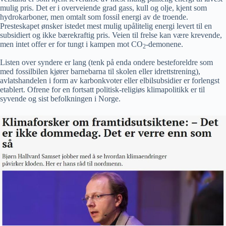
mulig pris. Det er i overveiende grad gass, kull og olje, kjent som
hydrokarboner, men omtalt som fossil energi av de troende.
Presteskapet ønsker istedet mest mulig upålitelig energi levert til en
subsidiert og ikke bærekraftig pris. Veien til frelse kan være krevende,
men intet offer er for tungt i kampen mot CO
-demonene.
2
Listen over syndere er lang (tenk på enda ondere besteforeldre som
med fossilbilen kjører barnebarna til skolen eller idrettstrening),
avlatshandelen i form av karbonkvoter eller elbilsubsidier er forlengst
etablert. Ofrene for en fortsatt politisk-religiøs klimapolitikk er til
syvende og sist befolkningen i Norge.