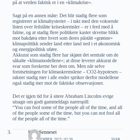
på at verden faktisk er i en «klimakrise».
Sagt på en annen måte: Det blir stadig flere som
registrerer at klimahysteriet – i takt med den voksende
listen over feilslåtte kriseskremsler – er i ferd med å
falme, og at stadig flere politikere kaster skvetne blikk
mot bakdøra etter hvert som deres påstått «grønne»
klimapolitikk sender land etter land ned i et økonomisk
og energipolitisk uføre.
Akkurat som stadig flere har skjønt det sentrale om de
såkalte «klimamodellene»; at disse leverer akkurat de
svar som forskerne ber dem om. Men når selve
forutsetningen for klimaskremslene – CO2-hypotesen –
rakner stadig mer i alle ender spriker derfor modellene
også stadig mer mot de faktiske observasjoner.
Det er igjen tid for å sitere Abraham Lincolns evige
utsagn om godt gammeldags narrespill:
“You can fool some of the people all of the time, and all
of the people some of the time, but you can not fool all
of the people all of the time.”
Kjell Senneset
20 NOVEMBER, 2023 / 02:30
SVAR