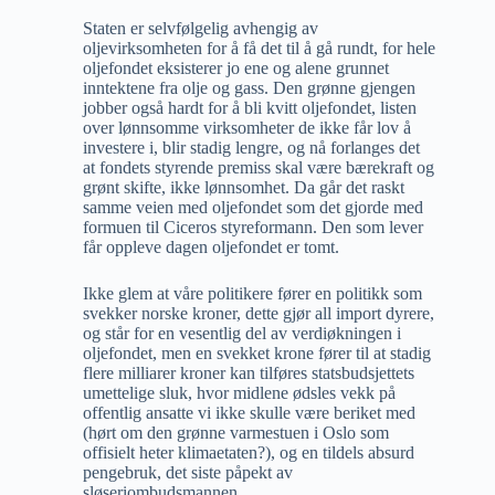
Staten er selvfølgelig avhengig av
oljevirksomheten for å få det til å gå rundt, for hele
oljefondet eksisterer jo ene og alene grunnet
inntektene fra olje og gass. Den grønne gjengen
jobber også hardt for å bli kvitt oljefondet, listen
over lønnsomme virksomheter de ikke får lov å
investere i, blir stadig lengre, og nå forlanges det
at fondets styrende premiss skal være bærekraft og
grønt skifte, ikke lønnsomhet. Da går det raskt
samme veien med oljefondet som det gjorde med
formuen til Ciceros styreformann. Den som lever
får oppleve dagen oljefondet er tomt.
Ikke glem at våre politikere fører en politikk som
svekker norske kroner, dette gjør all import dyrere,
og står for en vesentlig del av verdiøkningen i
oljefondet, men en svekket krone fører til at stadig
flere milliarer kroner kan tilføres statsbudsjettets
umettelige sluk, hvor midlene ødsles vekk på
offentlig ansatte vi ikke skulle være beriket med
(hørt om den grønne varmestuen i Oslo som
offisielt heter klimaetaten?), og en tildels absurd
pengebruk, det siste påpekt av
sløseriombudsmannen.