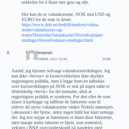
sokkelen for å finne mer gass og olje.
Her kan du se valutakursene, NOK mot USD og
EURO for de siste to årene.
https://www.dnb.no/bedrift/markets/valuta-
renter/valutakurser-og-
renter/HistoriskeValutakurser/Hovedvalutaer-
mndogor/Hovedvalutaer-mndogor.html
Kjell Senneset
26 NOVEMBER, 2023 / 02:04
SVAR
Aaslid, jeg kjenner selvsagt valutakursutviklingen. Jeg
kan ikke «bevise» at kronesvekkelsen ikke skyldes
regjeringens politikk, men å legge fram en tallrekke
over kursutviklingen på NOK er nok på ingen måte et
tilstrekkelig «bevis» for det motsatte, altså at
regjeringens politikk er synderen. For den eller de som
klarer å kartlegge og tallfeste de faktorene som til
enhver tid styrer valutakursene vinker Nobels minnepris
i økonomi i det fjerne, siden ingen hittil har klart nettopp
det. Jeg tror neppe at Julenissen er blant disse faktorene,
men mange andre faktorer er kjent, som rentenivå,
veksten i BNP, over/underskudd på handelen med