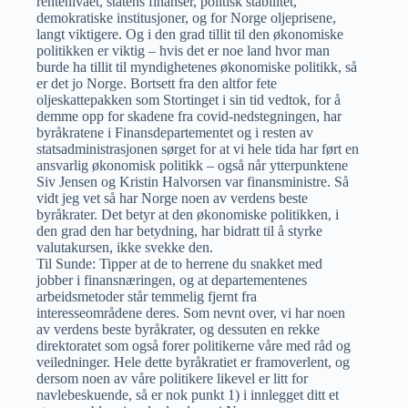
rentenivået, statens finanser, politisk stabilitet,
demokratiske institusjoner, og for Norge oljeprisene,
langt viktigere. Og i den grad tillit til den økonomiske
politikken er viktig – hvis det er noe land hvor man
burde ha tillit til myndighetenes økonomiske politikk, så
er det jo Norge. Bortsett fra den altfor fete
oljeskattepakken som Stortinget i sin tid vedtok, for å
demme opp for skadene fra covid-nedstegningen, har
byråkratene i Finansdepartementet og i resten av
statsadministrasjonen sørget for at vi hele tida har ført en
ansvarlig økonomisk politikk – også når ytterpunktene
Siv Jensen og Kristin Halvorsen var finansministre. Så
vidt jeg vet så har Norge noen av verdens beste
byråkrater. Det betyr at den økonomiske politikken, i
den grad den har betydning, har bidratt til å styrke
valutakursen, ikke svekke den.
Til Sunde: Tipper at de to herrene du snakket med
jobber i finansnæringen, og at departementenes
arbeidsmetoder står temmelig fjernt fra
interesseområdene deres. Som nevnt over, vi har noen
av verdens beste byråkrater, og dessuten en rekke
direktoratet som også forer politikerne våre med råd og
veiledninger. Hele dette byråkratiet er framoverlent, og
dersom noen av våre politikere likevel er litt for
navlebeskuende, så er nok punkt 1) i innlegget ditt et