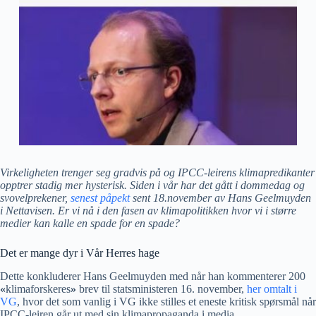
Virkeligheten trenger seg gradvis på og IPCC-leirens klimapredikanter
opptrer stadig mer hysterisk. Siden i vår har det gått i dommedag og
svovelprekener,
senest påpekt
sent 18.november av Hans Geelmuyden
i Nettavisen. Er vi nå i den fasen av klimapolitikken hvor vi i større
medier kan kalle en spade for en spade?
Det er mange dyr i Vår Herres hage
Dette konkluderer Hans Geelmuyden med når han kommenterer 200
«
klimaforskeres
»
brev til statsministeren 16. november,
her omtalt i
VG
, hvor det som vanlig i VG ikke stilles et eneste kritisk spørsmål når
IPCC-leiren går ut med sin klimapropaganda i media.