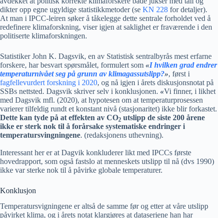
avdekket at politisk korrekte klimaforskere både jukser med tall og
dikter opp egne ugyldige statistikkmetoder (se
KN 228
for detaljer).
At man i IPCC-leiren søker å tåkelegge dette sentrale forholdet ved å
redefinere klimaforskning, viser igjen at saklighet er fraværende i den
politiserte klimaforskningen.
Statistiker John K. Dagsvik, en av Statistisk sentralbyrås mest erfarne
forskere, har besvart spørsmålet, formulert som
«
I hvilken grad endrer
temperaturnivået seg på grunn av klimagassutslipp?
»
, først i
fagfellevurdert forskning i 2020
, og nå igjen i årets diskusjonsnotat på
SSBs nettsted. Dagsvik skriver selv i konklusjonen.
«
Vi finner, i likhet
med Dagsvik mfl. (2020), at hypotesen om at temperaturprosessen
varierer tilfeldig rundt et konstant nivå (stasjonaritet) ikke blir forkastet.
Dette kan tyde på at effekten av CO
utslipp de siste 200 årene
2
ikke er sterk nok til å forårsake systematiske endringer i
temperatursvingningene
. (redaksjonens uthevning).
Interessant her er at Dagvik konkluderer likt med IPCCs første
hovedrapport, som også fastslo at menneskets utslipp til nå (dvs 1990)
ikke var sterke nok til å påvirke globale temperaturer.
Konklusjon
Temperatursvigningene er altså de samme før og etter at våre utslipp
påvirket klima, og i årets notat klargjøres at dataseriene han har