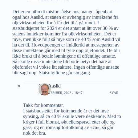
Det er en utbredt misforståelse hos mange, åpenbart
også hos Aaslid, at staten er avhengig av inntektene fra
oljevirksomheten for å får det til å gå rundt. I
statsbudsjettet for 2024 er det antatt at litt over 30 % av
statens inntekter kommer fra oljevirksomheten. Det er
mye, men ikke fullt så mye som de 40 % som Aaslid vil
ha det til. Hovedpoenget er imidlertid at mesteparten av
disse inntektene går med til fylle opp oljefondet. De blir
ikke brukt til å betale lønningene til offentlige ansatte.
Så skulle disse inntektene bli borte betyr det bare at
oljefondet vil vokse litt saktere. Ingen offentlige ansatte
blir sagt opp. Statsutgiftene går sin gang.
Geir Aaslid
21 NOVEMBER, 2023 / 18:47
SVAR
Takk for kommentar.
I statsbudsjettet for kommende år er det mye
synsing, så ca 40 % skulle være dekkende. Med to
kriger i full blomst, økt ellerspørsel etter olje og
gass, og en romslig fortolkning av «ca», så går
nok det bra.