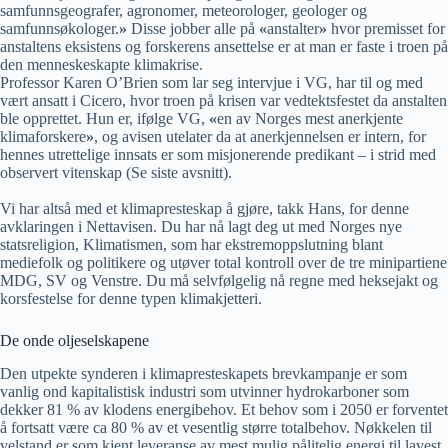
samfunnsgeografer, agronomer, meteorologer, geologer og
samfunnsøkologer.
»
Disse jobber alle på
«
anstalter
»
hvor premisset for
anstaltens eksistens og forskerens ansettelse er at man er faste i troen på
den menneskeskapte klimakrise.
Professor Karen O’Brien som lar seg intervjue i VG, har til og med
vært ansatt i Cicero, hvor troen på krisen var vedtektsfestet da anstalten
ble opprettet. Hun er, ifølge VG,
«
en av Norges mest anerkjente
klimaforskere
»
, og avisen utelater da at anerkjennelsen er intern, for
hennes utrettelige innsats er som misjonerende predikant – i strid med
observert vitenskap (Se siste avsnitt).
Vi har altså med et klimapresteskap å gjøre, takk Hans, for denne
avklaringen i Nettavisen. Du har nå lagt deg ut med Norges nye
statsreligion, Klimatismen, som har ekstremoppslutning blant
mediefolk og politikere og utøver total kontroll over de tre minipartiene
MDG, SV og Venstre. Du må selvfølgelig nå regne med heksejakt og
korsfestelse for denne typen klimakjetteri.
De onde oljeselskapene
Den utpekte synderen i klimapresteskapets brevkampanje er som
vanlig ond kapitalistisk industri som utvinner hydrokarboner som
dekker 81 % av klodens energibehov. Et behov som i 2050 er forventet
å fortsatt være ca 80 % av et vesentlig større totalbehov. Nøkkelen til
velstand er som kjent leveranse av mest mulig pålitelig energi til lavest