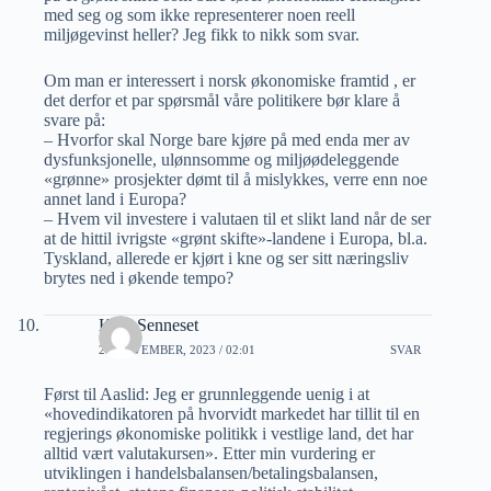
med seg og som ikke representerer noen reell
miljøgevinst heller? Jeg fikk to nikk som svar.
Om man er interessert i norsk økonomiske framtid , er
det derfor et par spørsmål våre politikere bør klare å
svare på:
– Hvorfor skal Norge bare kjøre på med enda mer av
dysfunksjonelle, ulønnsomme og miljøødeleggende
«grønne» prosjekter dømt til å mislykkes, verre enn noe
annet land i Europa?
– Hvem vil investere i valutaen til et slikt land når de ser
at de hittil ivrigste «grønt skifte»-landene i Europa, bl.a.
Tyskland, allerede er kjørt i kne og ser sitt næringsliv
brytes ned i økende tempo?
Kjell Senneset
27 NOVEMBER, 2023 / 02:01
SVAR
Først til Aaslid: Jeg er grunnleggende uenig i at
«hovedindikatoren på hvorvidt markedet har tillit til en
regjerings økonomiske politikk i vestlige land, det har
alltid vært valutakursen». Etter min vurdering er
utviklingen i handelsbalansen/betalingsbalansen,