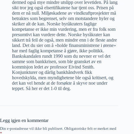
dermed også mye mindre utslipp over levetiden. På lang
sikt tror jeg også elsertifikatene har tjent oss. Prisen på
dem er nå null. Miljøskadene av vindkraftprosjekter må
betraktes som begrenset, selv om motstandere hyler og
skriker alt de kan. Norske byråkraters faglige
kompetanse er ikke min vurdering, men er fra folk som
presumtivt kan vurdere dette. Norske byråkrater kan
sikkert trå feil de også, men mindre enn i de fleste andre
land. Det du sier om å «holde finansministrene i ørene»
har med faglig kompetanse å gjøre, ikke politikk.
Bankskandalen rundt 1990 som du nevner er vel det
samme som bankkrisen, som ble gransket av en
kommisjon ledet av professor Eivind Smith.
Konjunkturer og dårlig bankhåndverk fikk
hovedskylda, men myndighetene ble også kritisert, og
det kan vel hende at de forsøkte å skyve noe under
teppet. Så her er det 1-0 til deg.
Legg igjen en kommentar
Din e-postadresse vil ikke bli publisert.
Obligatoriske felt er merket med
*