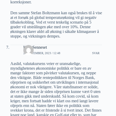
korreksjoner.
Den samme Stefan Boltzmann kan også brukes til å vise
at et forsøk på global temperaturøkning vil gi negativ
tilbakekobling. Ved et verst tenkelig scenario på 5
grader vil utstrålingen øke med over 10%. Denne
økningen klarer aldri all økning i såkalte klimagasser å
stoppe, og virkningen dempes.
Kjell Senneset
23 NOVEMBER, 2023 / 12:48
SVAR
Aaslid, valutakursens veier er uransakelige,
myndighetenes økonomiske politikk er bare en av
mange faktorer som påvirker valutakursen, og neppe
den viktigste. Både rentepolitikken til Norges Bank,
oljeprisen og usikkerhet om utviklingen i internasjonal
økonomi er nok viktigere. Våre statsfinanser er solide,
det er ikke mange år siden oljeprisen kunne vært 0 uten
at staten gikk med underskudd. Så kom covid, så kom
kriger, men fortsatt hadde vi klart oss med langt lavere
oljepris enn nå. Staten fører ikke en politikk som
svekker krona, det er fristende å si tvert imot. Det finnes
knapt noe land, kanskje en Gulf-stat eller to, som har