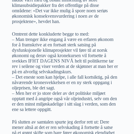
klimasubsidiepakker fra det offentlige på disse
områdene: «Det var ikke mulig å spore noen seriøs
økonomisk konsekvensvurdering i noen av de
prosjektene», hevdet han.
Omtrent dette konkluderte begge to med:
– Man trenger ikke engang å være en erfaren økonom
for å framskrive at en fortsatt sterk satsing på
dysfunksjonelle klimaprosjekter vil føre til at norsk
økonomi og derav også kronekursen vil fortsette å
svekkes IFHT DAGENS NIVÅ helt til politikerne tar
rev i seilene og viser verden at de skjønner at man her er
på en alvorlig selvskadingskurs.
– Det eneste som kan hjelpe, i alle fall kortsiktig, på den
nåværende kronesvekkelsen er en ny sterk oppgang i
oljeprisen, ble det sagt.
– Men her er jo store deler av det politiske miljøet
opptatt med å angripe også vår oljeindustri, selv om den
er den minst miljøskadelige i sitt slag i verden, som den
ene sa lettere oppgitt.
På slutten av samtalen spurte jeg derfor rett ut: Dere
mener altså at det er ren selvskading å fortsette å satse
på et grønt skifte som bare fører økonomisk elendighet