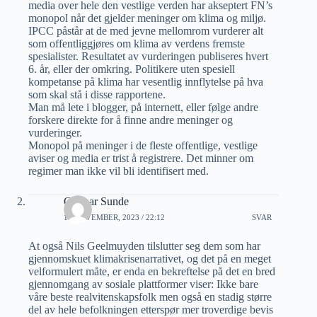
media over hele den vestlige verden har akseptert FN’s
monopol når det gjelder meninger om klima og miljø.
IPCC påstår at de med jevne mellomrom vurderer alt
som offentliggjøres om klima av verdens fremste
spesialister. Resultatet av vurderingen publiseres hvert
6. år, eller der omkring. Politikere uten spesiell
kompetanse på klima har vesentlig innflytelse på hva
som skal stå i disse rapportene.
Man må lete i blogger, på internett, eller følge andre
forskere direkte for å finne andre meninger og
vurderinger.
Monopol på meninger i de fleste offentlige, vestlige
aviser og media er trist å registrere. Det minner om
regimer man ikke vil bli identifisert med.
Gunnar Sunde
19 NOVEMBER, 2023 / 22:12
SVAR
At også Nils Geelmuyden tilslutter seg dem som har
gjennomskuet klimakrisenarrativet, og det på en meget
velformulert måte, er enda en bekreftelse på det en bred
gjennomgang av sosiale plattformer viser: Ikke bare
våre beste realvitenskapsfolk men også en stadig større
del av hele befolkningen etterspør mer troverdige bevis