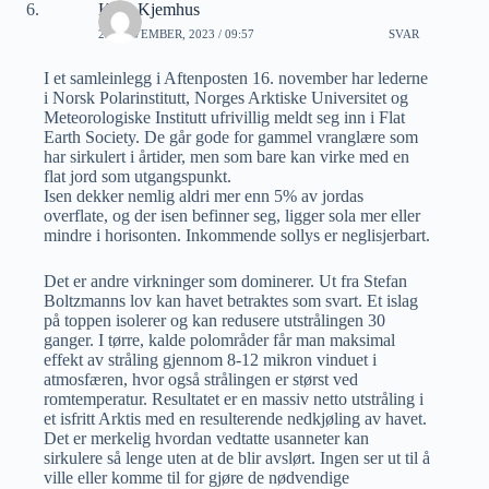
Knut Kjemhus
22 NOVEMBER, 2023 / 09:57
SVAR
I et samleinlegg i Aftenposten 16. november har lederne
i Norsk Polarinstitutt, Norges Arktiske Universitet og
Meteorologiske Institutt ufrivillig meldt seg inn i Flat
Earth Society. De går gode for gammel vranglære som
har sirkulert i årtider, men som bare kan virke med en
flat jord som utgangspunkt.
Isen dekker nemlig aldri mer enn 5% av jordas
overflate, og der isen befinner seg, ligger sola mer eller
mindre i horisonten. Inkommende sollys er neglisjerbart.
Det er andre virkninger som dominerer. Ut fra Stefan
Boltzmanns lov kan havet betraktes som svart. Et islag
på toppen isolerer og kan redusere utstrålingen 30
ganger. I tørre, kalde polområder får man maksimal
effekt av stråling gjennom 8-12 mikron vinduet i
atmosfæren, hvor også strålingen er størst ved
romtemperatur. Resultatet er en massiv netto utstråling i
et isfritt Arktis med en resulterende nedkjøling av havet.
Det er merkelig hvordan vedtatte usanneter kan
sirkulere så lenge uten at de blir avslørt. Ingen ser ut til å
ville eller komme til for gjøre de nødvendige