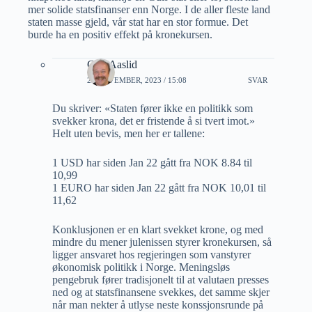
mer solide statsfinanser enn Norge. I de aller fleste land
staten masse gjeld, vår stat har en stor formue. Det
burde ha en positiv effekt på kronekursen.
Geir Aaslid
23 NOVEMBER, 2023 / 15:08
SVAR
Du skriver: «Staten fører ikke en politikk som
svekker krona, det er fristende å si tvert imot.»
Helt uten bevis, men her er tallene:
1 USD har siden Jan 22 gått fra NOK 8.84 til
10,99
1 EURO har siden Jan 22 gått fra NOK 10,01 til
11,62
Konklusjonen er en klart svekket krone, og med
mindre du mener julenissen styrer kronekursen, så
ligger ansvaret hos regjeringen som vanstyrer
økonomisk politikk i Norge. Meningsløs
pengebruk fører tradisjonelt til at valutaen presses
ned og at statsfinansene svekkes, det samme skjer
når man nekter å utlyse neste konssjonsrunde på