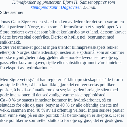
Klimaforsker og prestesønn Bjørn H. Samset opptrer som
klimapredikant i Dagsavisen
27.mai.
Støre sier nei
Jonas Gahr Støre er den siste i rekken av ledere for det som var ørnen
blant partiene i Norge, men som nå fremstår som et vingeklippet Ap.
Støre regjerer over det som blir et konkursbo av et land, dersom kravet
i dette brevet skal oppfylles. Derfor et høflig nei, begrunnet med
snikksnakk.
Støre vet utmerket godt at ingen utenfor klimapresteskapets rekker
etterspør Norges klimalederskap, nesten alle spørsmål som ankommer
norske myndigheter i dag gjelder økte norske leveranser av olje og
gass, eller krav om gaver, støtte eller subsidier grunnet våre inntekter
fra eksport av hydrokarboner.
Men Støre vet også at han regjerer på klimapresteskapets nåde i form
av støtte fra SV, så han kan ikke gjøre det enhver seriøs politiker
ønsker, å be disse fanatikerne dra seg langs den brolagte stien med
gode intensjoner, til det sedvanlige varme siste oppholdsted.
Ca 40 % av statens inntekter kommer fra hydrokarboner, så en
sluttdato for olje og gass, betyr at 40 % av alle offentlig ansatte må
vekk, sammen med 40 % av all offentlig velferd. Ingen seriøse partier
kan vinne valg på en slik politikk når befolkningen er skeptisk. Det er
ikke politikerne som setter sluttdato for olje og gass, det er geologien.