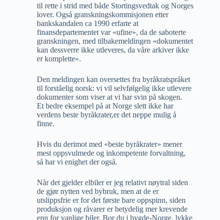
til rette i strid med både Stortingsvedtak og Norges
lover. Også granskningskommisjonen etter
bankskandalen ca 1990 erfarte at
finansdepartementet var «ufine», da de saboterte
granskningen, med tilbakemeldingen «dokumentet
kan dessverre ikke utleveres, da våre arkiver ikke
er komplette».
Den meldingen kan oversettes fra byråkratspråket
til forståelig norsk: vi vil selvfølgelig ikke utlevere
dokumenter som viser at vi har svin på skogen.
Et bedre eksempel på at Norge slett ikke har
verdens beste byråkrater,er det neppe mulig å
finne.
Hvis du derimot med «beste byråkrater» mener
mest oppsvulmede og inkompetente forvaltning,
så har vi enighet der også.
Når det gjelder elbiler er jeg relativt nøytral siden
de gjør nytten ved bybruk, men at de er
utslippsfrie er for det første bare oppspinn, siden
produksjon og råvarer er betydelig mer krevende
enn for vanlige biler. Bor du i bygde-Norge, lykke