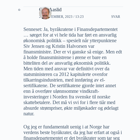
Geir Aaslid
27 NOVEMBER, 2023 / 13:23
SVAR
Senneset: Ja, byråkratene i Finansdepartementet
… sørget for at vi hele tida har ført en ansvarlig
økonomisk politikk – spesielt når ytterpunktene
Siv Jensen og Kristin Halvorsen var
finansministre. Der er vi ganske så enige. Men edt
å holde finansministrene i ørene er bare en
bitteliten del av ansvarlig øknomisk politikk.
Men tiden med ansvar var definitivt over da
statsministeren ca 2012 kapitulerte ovenfor
tilkarringsindustrien, med innføring av el-
sertifikatene. De sertifikatene gjorde intet annet
enn å overføre ulønnsomme vindkraft-
investeringer i Norden fra svenske til norske
skattebetalere. Det må vi svi for i flere tiår med
absurde strømpriser, økte miljøskader og ødelagt
natur.
Og jeg er fundamentalt uenig i at Norge har
verdens beste byråkrater, da jeg har erfart at også i
finansdepartementet er det byråkrater som tar seg