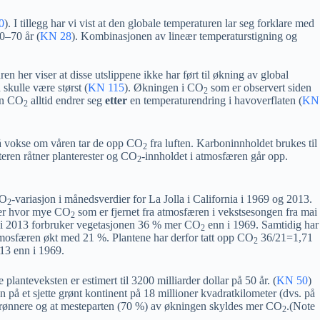
0
). I tillegg har vi vist at den globale temperaturen lar seg forklare med
0–70 år (
KN 28
). Kombinasjonen av lineær temperaturstigning og
ren her
viser at disse utslippene ikke har ført til økning av global
 skulle være størst (
KN 115
). Økningen i CO
som er observert siden
2
den CO
alltid endrer seg
etter
en temperaturendring i havoverflaten (
KN
2
r å vokse om våren tar de opp CO
fra luften. Karboninnholdet brukes til
2
teren råtner planterester og CO
-innholdet i atmosfæren går opp.
2
CO
-variasjon i månedsverdier for La Jolla i California i 1969 og 2013.
2
ser hvor mye CO
som er fjernet fra atmosfæren i vekstsesongen fra mai
2
 at i 2013 forbruker vegetasjonen 36 % mer CO
enn i 1969. Samtidig har
2
tmosfæren økt med 21 %. Plantene har derfor tatt opp CO
36/21=1,71
2
013 enn i 1969.
planteveksten er estimert til 3200 milliarder dollar på 50 år. (
KN 50
)
en på et sjette grønt kontinent på 18 millioner kvadratkilometer (dvs. på
tt grønnere og at mesteparten (70 %) av økningen skyldes mer CO
.(Note
2