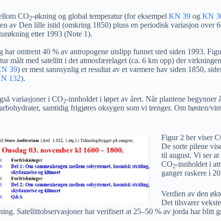
mellom CO
-økning og global temperatur (for eksempel
KN 39
og
KN 3
2
en av Den lille istid (omkring 1850) pluss en periodisk variasjon over 6
raturøkning etter 1993 (Note
1)
.
g har omtrent 40 % av antropogene utslipp funnet sted siden 1993. Figu
ur målt med satellitt i det atmosfærelaget (ca. 6 km opp) der virkningen
N 39
) er mest sannsynlig et resultat av et varmere hav siden 1850, si
N 132
).
også variasjoner i CO
-innholdet i løpet av året. Når plantene begynne
2
karbohydrater, samtidig frigjøres oksygen som vi trenger. Om høsten/vin
Figur 2 her viser 
De sorte pilene vi
til august. Vi ser
CO
-innholdet i a
2
ganger raskere i 2
Verdien av den økte 
Det tilsvarer vekst
ing. Satellittobservasjoner har verifisert at 25–50 % av jorda har bli