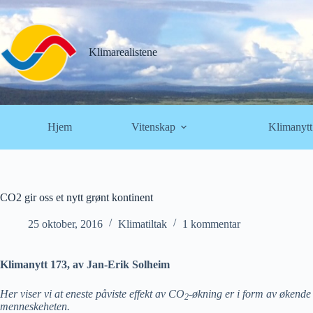
Hopp
til
innholdet
Klimarealistene
Hjem
Vitenskap
Klimanytt
CO2 gir oss et nytt grønt kontinent
25 oktober, 2016
Klimatiltak
1 kommentar
Klimanytt 173, av Jan-Erik Solheim
Her viser vi at eneste påviste effekt av CO
-økning er i form av økende
2
menneskeheten.