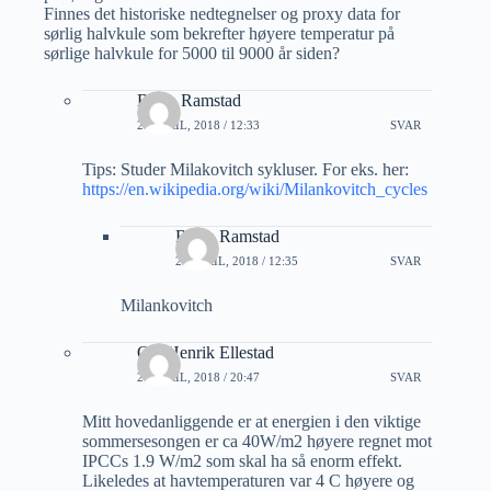
Finnes det historiske nedtegnelser og proxy data for
sørlig halvkule som bekrefter høyere temperatur på
sørlige halvkule for 5000 til 9000 år siden?
Bjorn Ramstad
24 APRIL, 2018 / 12:33
SVAR
Tips: Studer Milakovitch sykluser. For eks. her:
https://en.wikipedia.org/wiki/Milankovitch_cycles
Bjorn Ramstad
24 APRIL, 2018 / 12:35
SVAR
Milankovitch
Ole Henrik Ellestad
24 APRIL, 2018 / 20:47
SVAR
Mitt hovedanliggende er at energien i den viktige
sommersesongen er ca 40W/m2 høyere regnet mot
IPCCs 1.9 W/m2 som skal ha så enorm effekt.
Likeledes at havtemperaturen var 4 C høyere og