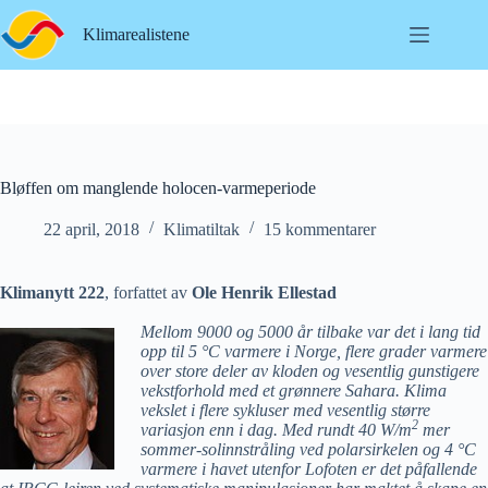
Hopp
til
Klimarealistene
innholdet
Bløffen om manglende holocen-varmeperiode
22 april, 2018
Klimatiltak
15 kommentarer
Klimanytt 222
, forfattet av
Ole Henrik Ellestad
Mellom 9000 og 5000 år tilbake var det i lang tid
opp til 5 °C varmere i Norge, flere grader varmere
over store deler av kloden og vesentlig gunstigere
vekstforhold med et grønnere Sahara. Klima
vekslet i flere sykluser med vesentlig større
2
variasjon enn i dag. Med rundt 40 W/m
mer
sommer-solinnstråling ved polarsirkelen og 4 °C
varmere i havet utenfor Lofoten er det påfallende