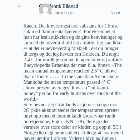
Ole Henrik Ellestad
26 APRIL, 2018 / 22:01
SVAR
Raaen. Det kreves også noe substans for å bruse
slik med ‘kommentarfjærene’. For eksempel at
man har lest artikkelen og de gitte henvisninger og
tar med de hovedforhold jeg anførte. Jeg kan ikke
se at det er nevneverdig forskjell i det du bringer
til torgs og det jeg hevder om Holocen. Du angir
2-4 C for nordlige sommertemperaturer og anfører
Encyclopedia Britanica der man bl.a. finner: «The
mean annual temperature reached 2.5° C above
that of today…….. In the Canadian Arctic and in
Manitoba the mean temperature passed 4° C
above present averages. It was a “milk-and-
honey” period for early humans over much of the
world.»
Selv nevner jeg Grønlands iskjerner på opp mot
2C (ikke akkurat stedet der temperaturen spretter
høyt opp med et enormt kaldt isreservoar rundt
borekjernene, Figur i KN 128), flere grader
varmere over store deler av kloden og opp til 5C i
Norge (ikke gjennomsnittet). I tillegg 4C varmere i
havet utenfor Lofoten. Videre utdyping finnes i