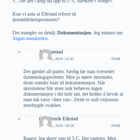
«
…var det i lang tid opp til 5 °C varmere i Norge
«.
Kan vi anta at Ellestad referer til
årsmiddeltemperaturen?
Det mangler en detalj:
Dokumentasjon
. Jeg minner om
Sagan-standarden
.
Jon Grøstad
23 APRIL, 2018 / 22:42
SVAR
Det gjelder all parter. Særlig før man iversetter
dommedagsprofetier. Men jo større skremsler,
desto mindre krav til dokumentasjon. Når
skremslene blir store nok behøves ingen
dokumentasjon i det hele tatt, det holder å hevde at
man må være «føre var». Dette er null-visjonens
innebygde svakhet.
Ole Henrik Ellestad
24 APRIL, 2018 / 20:58
SVAR
Raaen: Jeg skrev opp til 5 C. Det varierer, Men