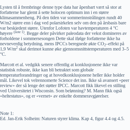
Lysten til å frembringe denne type data har åpenbart vært så stor at
forfatterne har glemt å sette holocen optimum inn i en større
klimasammenheng. På den tiden var sommerinnstrålingen rundt 40
W/m2 større enn i dag ved polarsirkelen selv om den på årsbasis bare
var beskjedent større. Utenfor Lofoten var havtemperaturen 4 °C
(note 1)
høyere
. Begge deler påvirker paleodata der vekst domineres av
forholdene i sommersesongen Dette skal ifølge forfatterne ikke ha
nevneverdig betydning, mens IPCCs beregnede økte CO
–
effekt på
2
2
1,9 W/m
skal derimot kunne øke gjennomsnittstemperaturen med 3–5
°C.
Marcott et al. vedgikk senere offentlig at konklusjonene ikke var
statistisk robuste, ikke kan bli betraktet som globale
temperaturforandringer og at hovedkonklusjonene heller ikke holder
mål. Likevel tok velrennomerte Science det inn. Ikke så avansert «peer
review» der så lenge det støtter IPCC. Marcott fikk likevel en stilling
ved Universitetet i Wisconsin. Som belønning? M. Mann fikk også
«heltestatus», og er «vernet» av enkelte dommeravgjørelser.
Note 1:
Ed. Jan-Erik Solheim: Naturen styrer klima. Kap 4, figur 4.4 og 4.5.