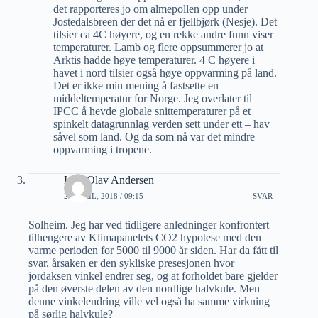
det rapporteres jo om almepollen opp under
Jostedalsbreen der det nå er fjellbjørk (Nesje). Det
tilsier ca 4C høyere, og en rekke andre funn viser
temperaturer. Lamb og flere oppsummerer jo at
Arktis hadde høye temperaturer. 4 C høyere i
havet i nord tilsier også høye oppvarming på land.
Det er ikke min mening å fastsette en
middeltemperatur for Norge. Jeg overlater til
IPCC å hevde globale snittemperaturer på et
spinkelt datagrunnlag verden sett under ett – hav
såvel som land. Og da som nå var det mindre
oppvarming i tropene.
Lars Olav Andersen
24 APRIL, 2018 / 09:15
SVAR
Solheim. Jeg har ved tidligere anledninger konfrontert
tilhengere av Klimapanelets CO2 hypotese med den
varme perioden for 5000 til 9000 år siden. Har da fått til
svar, årsaken er den sykliske presesjonen hvor
jordaksen vinkel endrer seg, og at forholdet bare gjelder
på den øverste delen av den nordlige halvkule. Men
denne vinkelendring ville vel også ha samme virkning
på sørlig halvkule?