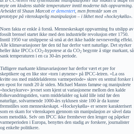
at IPCC-leiren ved systematiske manipulasjoner har maktet å skape en
myte om klodens stabile temperaturer inntil moderne tids oppvarming.
Arbeidet til Shaun Marcott
er dementert
, men fremstår som en
prototype på vitenskapelig manipulasjon – i likhet med «hockeykølla».
Noen fakta er enkle å forstå. Menneskeskapt oppvarming fra utslipp av
fossilt brensel startet ikke med den industrielle revolusjon etter 1750.
Inntil 1950 var utslippene så små at det ikke hadde nevneverdig effekt.
Alle klimavariasjoner før den tid har derfor vært naturlige. Det styrker
heller ikke IPCCs CO
-hypotese at da CO
begynte å stige markant, så
2
2
sank temperaturen i en ca 30-års periode.
Tidligere markante klimavariasjoner har derfor vært et pre for
skeptikere og en like stor «torn i øynene» på IPCC-leiren. «La oss
kvitte oss med middelalderens varmeperiode» skrev en sentral forsker i
en epost for rundt 20 år siden. Michael Manns famøse og manipulerte
«hockeykurve» jevnet som kjent ut variasjonene mellom den kalde
folkevandringstiden, varm middelalder og kald lille istid før den
naturlige, solvarmende 1000-års syklusen siste 100 år da kunne
fremstilles som menneskeskapt. «Hockeykølla» er senere karakterisert
som en skam for vitenskapen gjennom sin manipulasjon av såvel data
som metodikk. Selv om IPCC ikke fremhever den lenger og påpeker
varmeperioden i Europa, benyttes den stadig av forskere, journalister
og enkelte politikere.