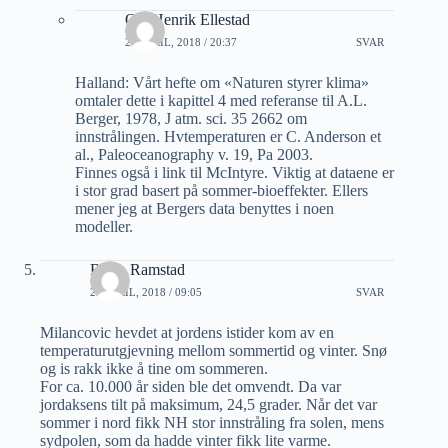
Ole Henrik Ellestad
24 APRIL, 2018 / 20:37
SVAR
Halland: Vårt hefte om «Naturen styrer klima»
omtaler dette i kapittel 4 med referanse til A.L.
Berger, 1978, J atm. sci. 35 2662 om
innstrålingen. Hvtemperaturen er C. Anderson et
al., Paleoceanography v. 19, Pa 2003.
Finnes også i link til McIntyre. Viktig at dataene er
i stor grad basert på sommer-bioeffekter. Ellers
mener jeg at Bergers data benyttes i noen
modeller.
Bjorn Ramstad
25 APRIL, 2018 / 09:05
SVAR
Milancovic hevdet at jordens istider kom av en
temperaturutgjevning mellom sommertid og vinter. Snø
og is rakk ikke å tine om sommeren.
For ca. 10.000 år siden ble det omvendt. Da var
jordaksens tilt på maksimum, 24,5 grader. Når det var
sommer i nord fikk NH stor innstråling fra solen, mens
sydpolen, som da hadde vinter fikk lite varme.