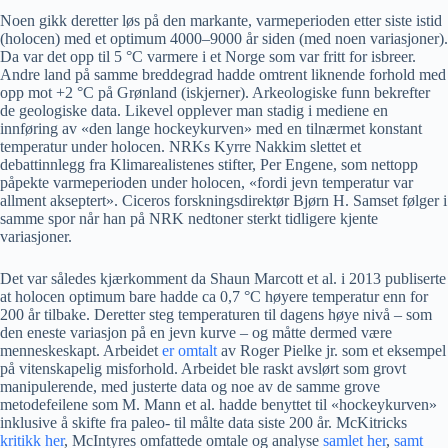
Noen gikk deretter løs på den markante, varmeperioden etter siste istid
(holocen) med et optimum 4000–9000 år siden (med noen variasjoner).
Da var det opp til 5 °C varmere i et Norge som var fritt for isbreer.
Andre land på samme breddegrad hadde omtrent liknende forhold med
opp mot +2 °C på Grønland (iskjerner). Arkeologiske funn bekrefter
de geologiske data. Likevel opplever man stadig i mediene en
innføring av «den lange hockeykurven» med en tilnærmet konstant
temperatur under holocen. NRKs Kyrre Nakkim slettet et
debattinnlegg fra Klimarealistenes stifter, Per Engene, som nettopp
påpekte varmeperioden under holocen, «fordi jevn temperatur var
allment akseptert». Ciceros forskningsdirektør Bjørn H. Samset følger i
samme spor når han på NRK nedtoner sterkt tidligere kjente
variasjoner.
Det var således kjærkomment da Shaun Marcott et al. i 2013 publiserte
at holocen optimum bare hadde ca 0,7 °C høyere temperatur enn for
200 år tilbake. Deretter steg temperaturen til dagens høye nivå – som
den eneste variasjon på en jevn kurve – og måtte dermed være
menneskeskapt. Arbeidet
er omtalt
av Roger Pielke jr. som et eksempel
på vitenskapelig misforhold. Arbeidet ble raskt avslørt som grovt
manipulerende, med justerte data og noe av de samme grove
metodefeilene som M. Mann et al. hadde benyttet til «hockeykurven»
inklusive å skifte fra paleo- til målte data siste 200 år. McKitricks
kritikk her
, McIntyres omfattede omtale og analyse
samlet her
,
samt