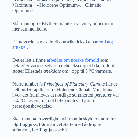
Maximum», «Holocene Optimum», «Climatic
Optimum».
Slår man opp «Blytt–Sernander system», finner man
mer sammenheng.
Et av verdens mest tradisjonsrike leksika har
en lang
artikkel
.
Det er lett å finne
arbeider om norske forhold
som
bekrefter varme, selv om dette eksemplet ikke fullt ut
støtter Ellestads
anekdote
om «opp til 5 °C varmere.»
Pierrehumbert’s
Principles of Planetary Climate
har et
helt underkapittel om «Holocene Climate Variation»,
hvor det framheves at nordlige sommertemperaturer var
2-4 °C høyere, og det hele knyttes til jorda
presesjonsbevegelse.
Skal man ha troverdighet når man beskylder andre for
bløff og juks, bør man vel starte med å droppe
stråmenn, bløff og juks selv?