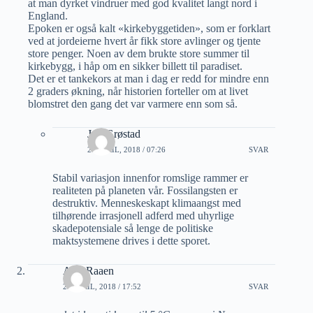
at man dyrket vindruer med god kvalitet langt nord i
England.
Epoken er også kalt «kirkebyggetiden», som er forklart
ved at jordeierne hvert år fikk store avlinger og tjente
store penger. Noen av dem brukte store summer til
kirkebygg, i håp om en sikker billett til paradiset.
Det er et tankekors at man i dag er redd for mindre enn
2 graders økning, når historien forteller om at livet
blomstret den gang det var varmere enn som så.
Jon Grøstad
23 APRIL, 2018 / 07:26
SVAR
Stabil variasjon innenfor romslige rammer er
realiteten på planeten vår. Fossilangsten er
destruktiv. Menneskeskapt klimaangst med
tilhørende irrasjonell adferd med uhyrlige
skadepotensiale så lenge de politiske
maktsystemene drives i dette sporet.
A M Raaen
23 APRIL, 2018 / 17:52
SVAR