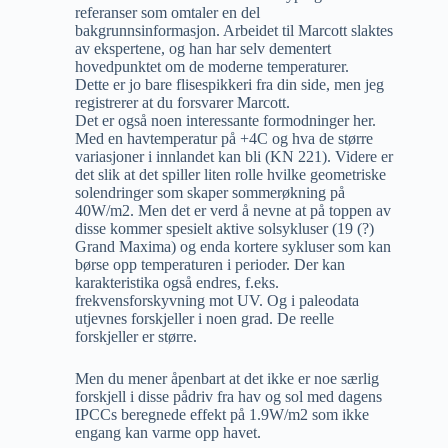
referanser som omtaler en del
bakgrunnsinformasjon. Arbeidet til Marcott slaktes
av ekspertene, og han har selv dementert
hovedpunktet om de moderne temperaturer.
Dette er jo bare flisespikkeri fra din side, men jeg
registrerer at du forsvarer Marcott.
Det er også noen interessante formodninger her.
Med en havtemperatur på +4C og hva de større
variasjoner i innlandet kan bli (KN 221). Videre er
det slik at det spiller liten rolle hvilke geometriske
solendringer som skaper sommerøkning på
40W/m2. Men det er verd å nevne at på toppen av
disse kommer spesielt aktive solsykluser (19 (?)
Grand Maxima) og enda kortere sykluser som kan
børse opp temperaturen i perioder. Der kan
karakteristika også endres, f.eks.
frekvensforskyvning mot UV. Og i paleodata
utjevnes forskjeller i noen grad. De reelle
forskjeller er større.
Men du mener åpenbart at det ikke er noe særlig
forskjell i disse pådriv fra hav og sol med dagens
IPCCs beregnede effekt på 1.9W/m2 som ikke
engang kan varme opp havet.