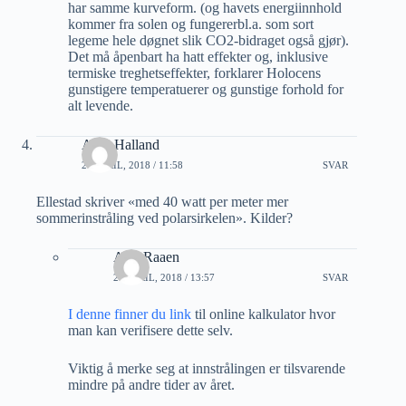
har samme kurveform. (og havets energiinnhold
kommer fra solen og fungererbl.a. som sort
legeme hele døgnet slik CO2-bidraget også gjør).
Det må åpenbart ha hatt effekter og, inklusive
termiske treghetseffekter, forklarer Holocens
gunstigere temperatuerer og gunstige forhold for
alt levende.
Arve Halland
24 APRIL, 2018 / 11:58
SVAR
Ellestad skriver «med 40 watt per meter mer
sommerinstråling ved polarsirkelen». Kilder?
A M Raaen
24 APRIL, 2018 / 13:57
SVAR
I denne finner du link
til online kalkulator hvor
man kan verifisere dette selv.
Viktig å merke seg at innstrålingen er tilsvarende
mindre på andre tider av året.