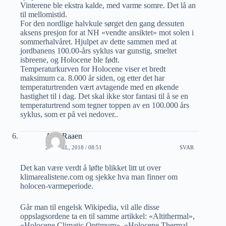
Vinterene ble ekstra kalde, med varme somre. Det lå an
til mellomistid.
For den nordlige halvkule sørget den gang dessuten
aksens presjon for at NH «vendte ansiktet» mot solen i
sommerhalvåret. Hjulpet av dette sammen med at
jordbanens 100.00-års syklus var gunstig, smeltet
isbreene, og Holocene ble født.
Temperaturkurven for Holocene viser et bredt
maksimum ca. 8.000 år siden, og etter det har
temperaturtrenden vært avtagende med en økende
hastighet til i dag. Det skal ikke stor fantasi til å se en
temperaturtrend som tegner toppen av en 100.000 års
syklus, som er på vei nedover..
A M Raaen
26 APRIL, 2018 / 08:51
SVAR
Det kan være verdt å løfte blikket litt ut over
klimarealistene.com og sjekke hva man finner om
holocen-varmeperiode.
Går man til engelsk Wikipedia, vil alle disse
oppslagsordene ta en til samme artikkel: «Altithermal»,
«Holocene Climatic Optimum», «Holocene Thermal