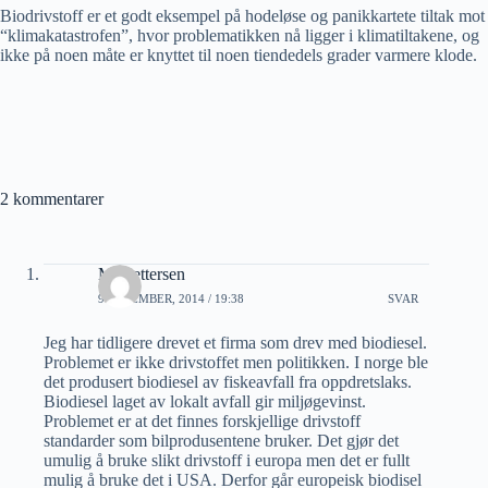
Biodrivstoff er et godt eksempel på hodeløse og panikkartete tiltak mot
“klimakatastrofen”, hvor problematikken nå ligger i klimatiltakene, og
ikke på noen måte er knyttet til noen tiendedels grader varmere klode.
2 kommentarer
Mr Pettersen
9 DESEMBER, 2014 / 19:38
SVAR
Jeg har tidligere drevet et firma som drev med biodiesel.
Problemet er ikke drivstoffet men politikken. I norge ble
det produsert biodiesel av fiskeavfall fra oppdretslaks.
Biodiesel laget av lokalt avfall gir miljøgevinst.
Problemet er at det finnes forskjellige drivstoff
standarder som bilprodusentene bruker. Det gjør det
umulig å bruke slikt drivstoff i europa men det er fullt
mulig å bruke det i USA. Derfor går europeisk biodisel