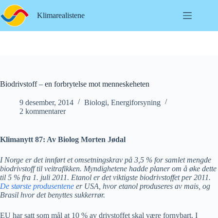
Hopp
til
Klimarealistene
innholdet
Biodrivstoff – en forbrytelse mot menneskeheten
9 desember, 2014
Biologi
,
Energiforsyning
2 kommentarer
Klimanytt 87: Av Biolog Morten Jødal
I Norge er det innført et omsetningskrav på 3,5 % for samlet mengde
biodrivstoff til veitrafikken. Myndighetene hadde planer om å øke dette
til 5 % fra 1. juli 2011. Etanol er det viktigste biodrivstoffet per 2011.
De største produsentene
er USA, hvor etanol produseres av mais, og
Brasil hvor det benyttes sukkerrør.
EU har satt som mål at 10 % av drivstoffet skal være fornybart. I