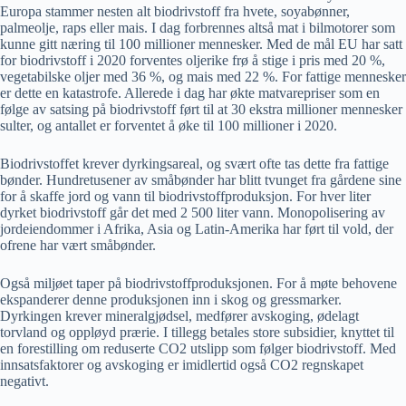
Europa stammer nesten alt biodrivstoff fra hvete, soyabønner,
palmeolje, raps eller mais. I dag forbrennes altså mat i bilmotorer som
kunne gitt næring til 100 millioner mennesker. Med de mål EU har satt
for biodrivstoff i 2020 forventes oljerike frø å stige i pris med 20 %,
vegetabilske oljer med 36 %, og mais med 22 %. For fattige mennesker
er dette en katastrofe. Allerede i dag har økte matvarepriser som en
følge av satsing på biodrivstoff ført til at 30 ekstra millioner mennesker
sulter, og antallet er forventet å øke til 100 millioner i 2020.
Biodrivstoffet krever dyrkingsareal, og svært ofte tas dette fra fattige
bønder. Hundretusener av småbønder har blitt tvunget fra gårdene sine
for å skaffe jord og vann til biodrivstoffproduksjon. For hver liter
dyrket biodrivstoff går det med 2 500 liter vann. Monopolisering av
jordeiendommer i Afrika, Asia og Latin-Amerika har ført til vold, der
ofrene har vært småbønder.
Også miljøet taper på biodrivstoffproduksjonen. For å møte behovene
ekspanderer denne produksjonen inn i skog og gressmarker.
Dyrkingen krever mineralgjødsel, medfører avskoging, ødelagt
torvland og oppløyd prærie. I tillegg betales store subsidier, knyttet til
en forestilling om reduserte CO2 utslipp som følger biodrivstoff. Med
innsatsfaktorer og avskoging er imidlertid også CO2 regnskapet
negativt.