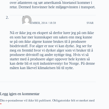
over atlanteren og sør amerikansk bioetanol kommer i
retur. Dermed forsvinner hele miljøgevinsten i transport.
Arne
13 DESEMBER, 2014 / 18:59
SVAR
Nå er ikke jeg en ekspert så derfor lurer jeg på om ikke
en som har mer kunnskaper om saken enn meg kunne
se på om ikke algene kunne brukes til å produsere
biodrivstoff. For alger er noe vi kan dyrke. Jeg ser for
meg en fremtid hvor vi dyrker alger som vi bruker til å
produsere drivstoff og andre nyttige ting. Hvis vi så
starter med å produsere alger oppover hele kysten så
kan dette bli et nytt industrieventyr for Norge. På denne
måten kan likevel klimakrisen bli til nytte.
Legg igjen en kommentar
Din e-postadresse vil ikke bli publisert.
Obligatoriske felt er merket med
*