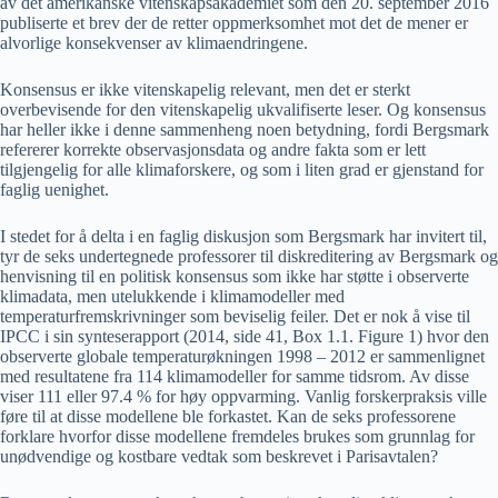
av det amerikanske vitenskapsakademiet som den 20. september 2016
publiserte et brev der de retter oppmerksomhet mot det de mener er
alvorlige konsekvenser av klimaendringene.
Konsensus er ikke vitenskapelig relevant, men det er sterkt
overbevisende for den vitenskapelig ukvalifiserte leser. Og konsensus
har heller ikke i denne sammenheng noen betydning, fordi Bergsmark
refererer korrekte observasjonsdata og andre fakta som er lett
tilgjengelig for alle klimaforskere, og som i liten grad er gjenstand for
faglig uenighet.
I stedet for å delta i en faglig diskusjon som Bergsmark har invitert til,
tyr de seks undertegnede professorer til diskreditering av Bergsmark og
henvisning til en politisk konsensus som ikke har støtte i observerte
klimadata, men utelukkende i klimamodeller med
temperaturfremskrivninger som beviselig feiler. Det er nok å vise til
IPCC i sin synteserapport (2014, side 41, Box 1.1. Figure 1) hvor den
observerte globale temperaturøkningen 1998 – 2012 er sammenlignet
med resultatene fra 114 klimamodeller for samme tidsrom. Av disse
viser 111 eller 97.4 % for høy oppvarming. Vanlig forskerpraksis ville
føre til at disse modellene ble forkastet. Kan de seks professorene
forklare hvorfor disse modellene fremdeles brukes som grunnlag for
unødvendige og kostbare vedtak som beskrevet i Parisavtalen?