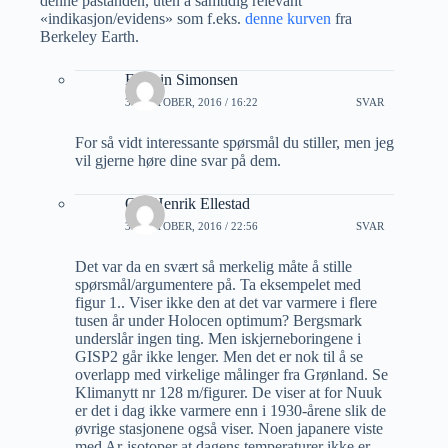
denne påstanden, uten å samtidig relevant
«indikasjon/evidens» som f.eks.
denne kurven
fra
Berkeley Earth.
Eystein Simonsen
31 OKTOBER, 2016 / 16:22
SVAR
For så vidt interessante spørsmål du stiller, men jeg
vil gjerne høre dine svar på dem.
Ole Henrik Ellestad
31 OKTOBER, 2016 / 22:56
SVAR
Det var da en svært så merkelig måte å stille
spørsmål/argumentere på. Ta eksempelet med
figur 1.. Viser ikke den at det var varmere i flere
tusen år under Holocen optimum? Bergsmark
underslår ingen ting. Men iskjerneboringene i
GISP2 går ikke lenger. Men det er nok til å se
overlapp med virkelige målinger fra Grønland. Se
Klimanytt nr 128 m/figurer. De viser at for Nuuk
er det i dag ikke varmere enn i 1930-årene slik de
øvrige stasjonene også viser. Noen japanere viste
med Ar-isotoper at dagens temperaturer ikke er