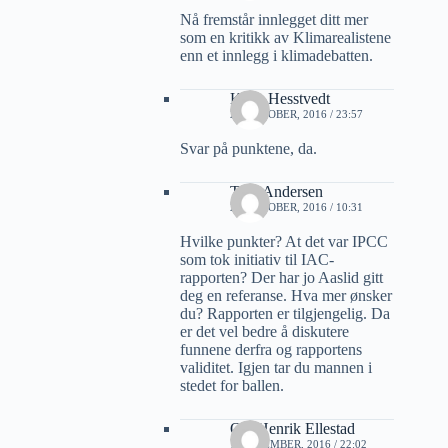
Nå fremstår innlegget ditt mer
som en kritikk av Klimarealistene
enn et innlegg i klimadebatten.
Kalle Hesstvedt
28 OKTOBER, 2016 / 23:57
Svar på punktene, da.
Tore Andersen
29 OKTOBER, 2016 / 10:31
Hvilke punkter? At det var IPCC
som tok initiativ til IAC-
rapporten? Der har jo Aaslid gitt
deg en referanse. Hva mer ønsker
du? Rapporten er tilgjengelig. Da
er det vel bedre å diskutere
funnene derfra og rapportens
validitet. Igjen tar du mannen i
stedet for ballen.
Ole Henrik Ellestad
1 NOVEMBER, 2016 / 22:02