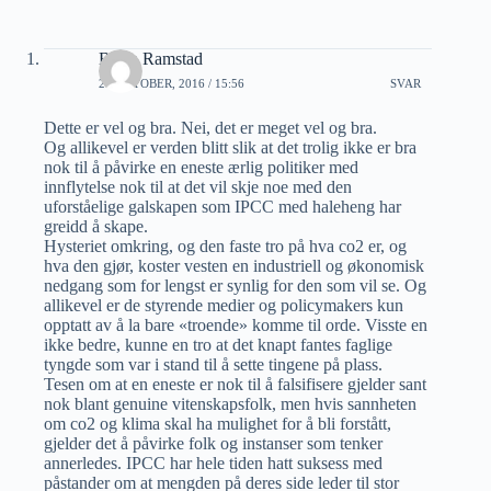
Bjørn Ramstad
28 OKTOBER, 2016 / 15:56
SVAR
Dette er vel og bra. Nei, det er meget vel og bra.
Og allikevel er verden blitt slik at det trolig ikke er bra
nok til å påvirke en eneste ærlig politiker med
innflytelse nok til at det vil skje noe med den
uforståelige galskapen som IPCC med haleheng har
greidd å skape.
Hysteriet omkring, og den faste tro på hva co2 er, og
hva den gjør, koster vesten en industriell og økonomisk
nedgang som for lengst er synlig for den som vil se. Og
allikevel er de styrende medier og policymakers kun
opptatt av å la bare «troende» komme til orde. Visste en
ikke bedre, kunne en tro at det knapt fantes faglige
tyngde som var i stand til å sette tingene på plass.
Tesen om at en eneste er nok til å falsifisere gjelder sant
nok blant genuine vitenskapsfolk, men hvis sannheten
om co2 og klima skal ha mulighet for å bli forstått,
gjelder det å påvirke folk og instanser som tenker
annerledes. IPCC har hele tiden hatt suksess med
påstander om at mengden på deres side leder til stor