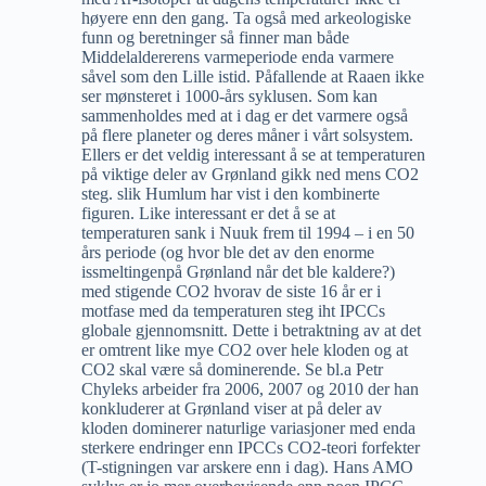
høyere enn den gang. Ta også med arkeologiske
funn og beretninger så finner man både
Middelaldererens varmeperiode enda varmere
såvel som den Lille istid. Påfallende at Raaen ikke
ser mønsteret i 1000-års syklusen. Som kan
sammenholdes med at i dag er det varmere også
på flere planeter og deres måner i vårt solsystem.
Ellers er det veldig interessant å se at temperaturen
på viktige deler av Grønland gikk ned mens CO2
steg. slik Humlum har vist i den kombinerte
figuren. Like interessant er det å se at
temperaturen sank i Nuuk frem til 1994 – i en 50
års periode (og hvor ble det av den enorme
issmeltingenpå Grønland når det ble kaldere?)
med stigende CO2 hvorav de siste 16 år er i
motfase med da temperaturen steg iht IPCCs
globale gjennomsnitt. Dette i betraktning av at det
er omtrent like mye CO2 over hele kloden og at
CO2 skal være så dominerende. Se bl.a Petr
Chyleks arbeider fra 2006, 2007 og 2010 der han
konkluderer at Grønland viser at på deler av
kloden dominerer naturlige variasjoner med enda
sterkere endringer enn IPCCs CO2-teori forfekter
(T-stigningen var arskere enn i dag). Hans AMO