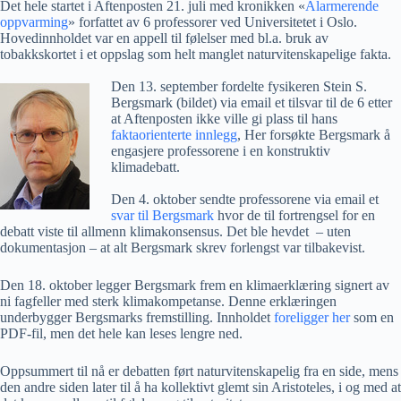
Det hele startet i Aftenposten 21. juli med kronikken «
Alarmerende
oppvarming
» forfattet av 6 professorer ved Universitetet i Oslo.
Hovedinnholdet var en appell til følelser med bl.a. bruk av
tobakkskortet i et oppslag som helt manglet naturvitenskapelige fakta.
Den 13. september fordelte fysikeren Stein S.
Bergsmark (bildet) via email et tilsvar til de 6 etter
at Aftenposten ikke ville gi plass til hans
faktaorienterte innlegg
, Her forsøkte Bergsmark å
engasjere professorene i en konstruktiv
klimadebatt.
Den 4. oktober sendte professorene via email et
svar til Bergsmark
hvor de til fortrengsel for en
debatt viste til allmenn klimakonsensus. Det ble hevdet – uten
dokumentasjon – at alt Bergsmark skrev forlengst var tilbakevist.
Den 18. oktober legger Bergsmark frem en klimaerklæring signert av
ni fagfeller med sterk klimakompetanse. Denne erklæringen
underbygger Bergsmarks fremstilling. Innholdet
foreligger her
som en
PDF-fil, men det hele kan leses lengre ned.
Oppsummert til nå er debatten ført naturvitenskapelig fra en side, mens
den andre siden later til å ha kollektivt glemt sin Aristoteles, i og med at