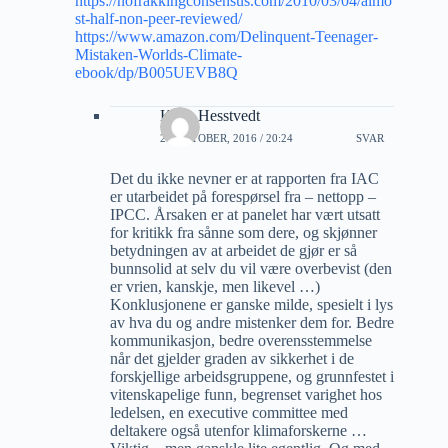
https://nofrakkingconsensus.com/2010/03/04/almo
st-half-non-peer-reviewed/
https://www.amazon.com/Delinquent-Teenager-
Mistaken-Worlds-Climate-
ebook/dp/B005UEVB8Q
Kalle Hesstvedt
28 OKTOBER, 2016 / 20:24
SVAR
Det du ikke nevner er at rapporten fra IAC
er utarbeidet på forespørsel fra – nettopp –
IPCC. Årsaken er at panelet har vært utsatt
for kritikk fra sånne som dere, og skjønner
betydningen av at arbeidet de gjør er så
bunnsolid at selv du vil være overbevist (den
er vrien, kanskje, men likevel …)
Konklusjonene er ganske milde, spesielt i lys
av hva du og andre mistenker dem for. Bedre
kommunikasjon, bedre overensstemmelse
når det gjelder graden av sikkerhet i de
forskjellige arbeidsgruppene, og grunnfestet i
vitenskapelige funn, begrenset varighet hos
ledelsen, en executive committee med
deltakere også utenfor klimaforskerne …