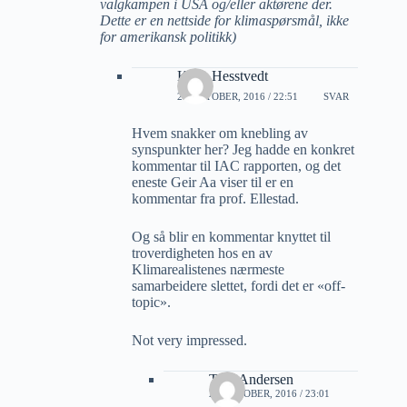
valgkampen i USA og/eller aktørene der.
Dette er en nettside for klimaspørsmål, ikke
for amerikansk politikk)
Kalle Hesstvedt
28 OKTOBER, 2016 / 22:51
SVAR
Hvem snakker om knebling av
synspunkter her? Jeg hadde en konkret
kommentar til IAC rapporten, og det
eneste Geir Aa viser til er en
kommentar fra prof. Ellestad.
Og så blir en kommentar knyttet til
troverdigheten hos en av
Klimarealistenes nærmeste
samarbeidere slettet, fordi det er «off-
topic».
Not very impressed.
Tore Andersen
28 OKTOBER, 2016 / 23:01