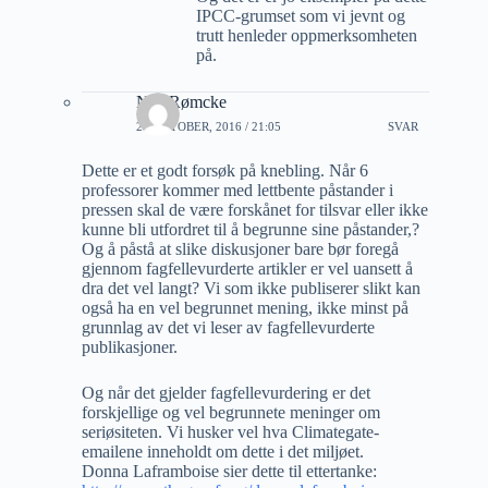
IPCC-grumset som vi jevnt og
trutt henleder oppmerksomheten
på.
Nils Rømcke
28 OKTOBER, 2016 / 21:05
SVAR
Dette er et godt forsøk på knebling. Når 6
professorer kommer med lettbente påstander i
pressen skal de være forskånet for tilsvar eller ikke
kunne bli utfordret til å begrunne sine påstander,?
Og å påstå at slike diskusjoner bare bør foregå
gjennom fagfellevurderte artikler er vel uansett å
dra det vel langt? Vi som ikke publiserer slikt kan
også ha en vel begrunnet mening, ikke minst på
grunnlag av det vi leser av fagfellevurderte
publikasjoner.
Og når det gjelder fagfellevurdering er det
forskjellige og vel begrunnete meninger om
seriøsiteten. Vi husker vel hva Climategate-
emailene inneholdt om dette i det miljøet.
Donna Laframboise sier dette til ettertanke: