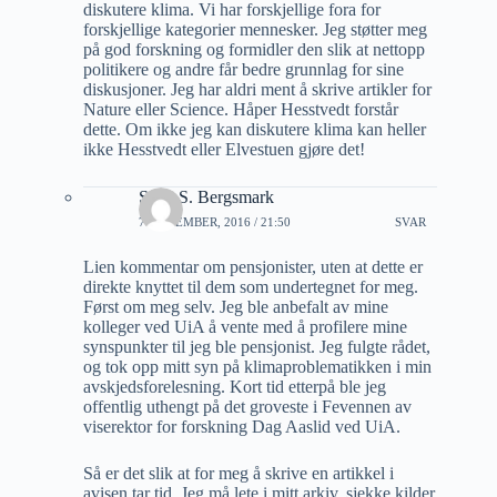
diskutere klima. Vi har forskjellige fora for
forskjellige kategorier mennesker. Jeg støtter meg
på god forskning og formidler den slik at nettopp
politikere og andre får bedre grunnlag for sine
diskusjoner. Jeg har aldri ment å skrive artikler for
Nature eller Science. Håper Hesstvedt forstår
dette. Om ikke jeg kan diskutere klima kan heller
ikke Hesstvedt eller Elvestuen gjøre det!
Stein S. Bergsmark
7 NOVEMBER, 2016 / 21:50
SVAR
Lien kommentar om pensjonister, uten at dette er
direkte knyttet til dem som undertegnet for meg.
Først om meg selv. Jeg ble anbefalt av mine
kolleger ved UiA å vente med å profilere mine
synspunkter til jeg ble pensjonist. Jeg fulgte rådet,
og tok opp mitt syn på klimaproblematikken i min
avskjedsforelesning. Kort tid etterpå ble jeg
offentlig uthengt på det groveste i Fevennen av
viserektor for forskning Dag Aaslid ved UiA.
Så er det slik at for meg å skrive en artikkel i
avisen tar tid. Jeg må lete i mitt arkiv, sjekke kilder