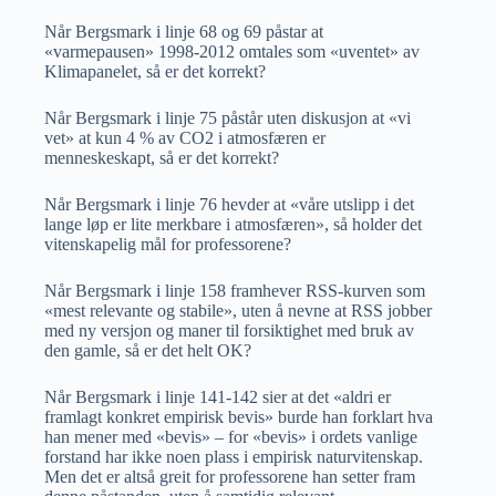
Når Bergsmark i linje 68 og 69 påstar at
«varmepausen» 1998-2012 omtales som «uventet» av
Klimapanelet, så er det korrekt?
Når Bergsmark i linje 75 påstår uten diskusjon at «vi
vet» at kun 4 % av CO2 i atmosfæren er
menneskeskapt, så er det korrekt?
Når Bergsmark i linje 76 hevder at «våre utslipp i det
lange løp er lite merkbare i atmosfæren», så holder det
vitenskapelig mål for professorene?
Når Bergsmark i linje 158 framhever RSS-kurven som
«mest relevante og stabile», uten å nevne at RSS jobber
med ny versjon og maner til forsiktighet med bruk av
den gamle, så er det helt OK?
Når Bergsmark i linje 141-142 sier at det «aldri er
framlagt konkret empirisk bevis» burde han forklart hva
han mener med «bevis» – for «bevis» i ordets vanlige
forstand har ikke noen plass i empirisk naturvitenskap.
Men det er altså greit for professorene han setter fram