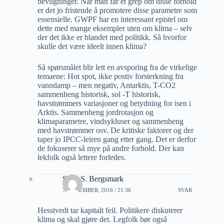
bevilgninger. Når man får et grep om disse forhold
er det jo fristende å promotere disse parametre som
essensielle. GWPF har en interessant epistel om
dette med mange eksempler uten om klima – selv
der det ikke er blandet med politikk. Så hvorfor
skulle det være ideelt innen klima?
Så spørsmålet blir lett en avsporing fra de virkelige
temaene: Hot spot, ikke postiv forsterkning fra
vanndamp – men negativ, Antarktis, T-CO2
sammenheng historisk, sol -T historisk,
havstrømmers variasjoner og betydning for isen i
Arktis. Sammenheng jordrotasjon og
klimaparametre, vindsykluser og sammenheng
med havstrømmer osv. De kritiske faktorer og der
taper jo IPCC-leiren gang etter gang. Det er derfor
de fokuserer så mye på andre forhold. Der kan
lekfolk også lettere forledes.
Stein S. Bergsmark
7 NOVEMBER, 2016 / 21:36
SVAR
Hesstvedt tar kapitalt feil. Politikere diskuterer
klima og skal gjøre det. Legfolk bør også