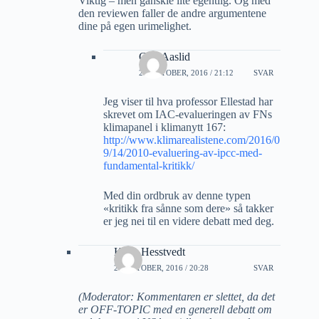
Viktig – men ganskle lite egentlig. Og med
den reviewen faller de andre argumentene
dine på egen urimelighet.
Geir Aaslid
28 OKTOBER, 2016 / 21:12
SVAR
Jeg viser til hva professor Ellestad har
skrevet om IAC-evalueringen av FNs
klimapanel i klimanytt 167:
http://www.klimarealistene.com/2016/0
9/14/2010-evaluering-av-ipcc-med-
fundamental-kritikk/
Med din ordbruk av denne typen
«kritikk fra sånne som dere» så takker
er jeg nei til en videre debatt med deg.
Kalle Hesstvedt
28 OKTOBER, 2016 / 20:28
SVAR
(Moderator: Kommentaren er slettet, da det
er OFF-TOPIC med en generell debatt om