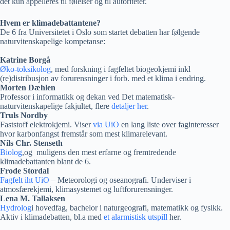
det kun appelleres til følelser og til autoriteter.
Hvem er klimadebattantene?
De 6 fra Universitetet i Oslo som startet debatten har følgende
naturvitenskapelige kompetanse:
Katrine Borgå
Øko-toksikolog
, med forskning i fagfeltet
biogeokjemi inkl
(re)distribusjon av forurensninger i forb. med et klima i endring.
Morten Dæhlen
P
rofessor i informatikk og dekan ved Det matematisk-
naturvitenskapelige fakjultet, flere
detaljer her
.
Truls Nordby
Faststoff elektrokjemi. Viser
via UiO
en lang liste over faginteresser
hvor karbonfangst fremstår som mest klimarelevant.
Nils Chr. Stenseth
Biolog
,og muligens den mest erfarne og fremtredende
klimadebattanten blant de 6.
Frode Stordal
Fagfelt iht UiO
– Meteorologi og oseanografi. Underviser i
atmosfærekjemi, klimasystemet og luftforurensninger.
Lena M. Tallaksen
Hydrolog
i hovedfag, bachelor i naturgeografi, matematikk og fysikk.
Aktiv i klimadebatten, bl.a med
et alarmistisk utspill
her.