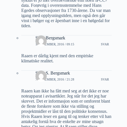
syklus er jo mer overbevisende enn noen IPCC-
data. Forøvrig i overensstemmelse med Hans
Egedes observasjoner fra 1730-årene. Da var man
igang med opplysningstiden, men også den går
visst i bølger og er åpenbart inne i en bølgedal for
tiden.
Stein Bergsmark
1 NOVEMBER, 2016 / 09:15
SVAR
Raaen er dårlig kjent med den empiriske
klimatiske realitet.
Stein S. Bergsmark
7 NOVEMBER, 2016 / 21:28
SVAR
Raaen kan ikke ha fått med seg at det ikke er noe
noteapparat i avisartikler. Jeg står for det jeg har
skrevet. Det er informasjon som er omforent blant
de fleste forskere som ikke via stilling og
prosjektmidler er låst til den politiske konsensus.
Hvis Raaen leser en gang til og tenker etter vil han
antakelig forstå hva de enkelte av mine utsagn
betyr. Og jeg gjentar. At Raaen stiller disse