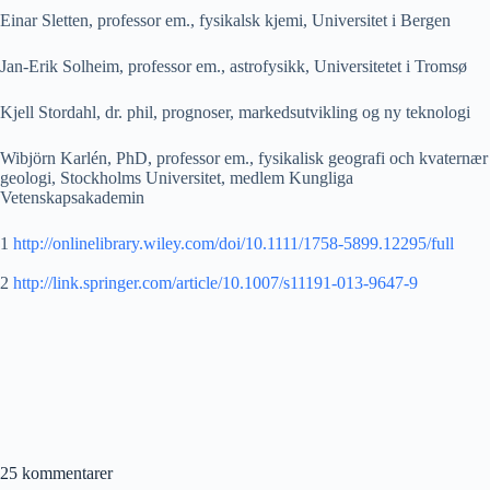
Einar Sletten, professor em., fysikalsk kjemi, Universitet i Bergen
Jan-Erik Solheim, professor em., astrofysikk, Universitetet i Tromsø
Kjell Stordahl, dr. phil, prognoser, markedsutvikling og ny teknologi
Wibjörn Karlén, PhD, professor em., fysikalisk geografi och kvaternær
geologi, Stockholms Universitet, medlem Kungliga
Vetenskapsakademin
1
http://onlinelibrary.wiley.com/doi/10.1111/1758-5899.12295/full
2
http://link.springer.com/article/10.1007/s11191-013-9647-9
25 kommentarer