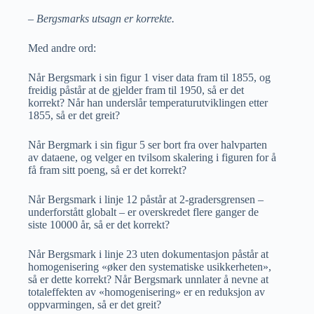
– Bergsmarks utsagn er korrekte.
Med andre ord:
Når Bergsmark i sin figur 1 viser data fram til 1855, og
freidig påstår at de gjelder fram til 1950, så er det
korrekt? Når han underslår temperaturutviklingen etter
1855, så er det greit?
Når Bergmark i sin figur 5 ser bort fra over halvparten
av dataene, og velger en tvilsom skalering i figuren for å
få fram sitt poeng, så er det korrekt?
Når Bergsmark i linje 12 påstår at 2-gradersgrensen –
underforstått globalt – er overskredet flere ganger de
siste 10000 år, så er det korrekt?
Når Bergsmark i linje 23 uten dokumentasjon påstår at
homogenisering «øker den systematiske usikkerheten»,
så er dette korrekt? Når Bergsmark unnlater å nevne at
totaleffekten av «homogenisering» er en reduksjon av
oppvarmingen, så er det greit?