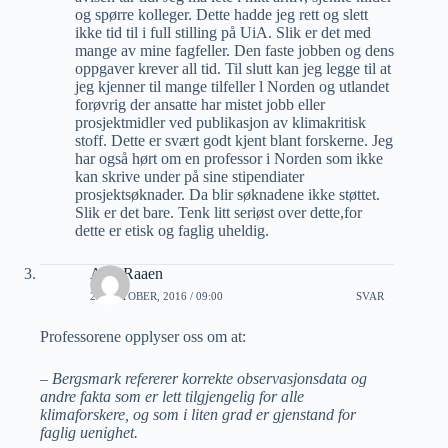
og spørre kolleger. Dette hadde jeg rett og slett
ikke tid til i full stilling på UiA. Slik er det med
mange av mine fagfeller. Den faste jobben og dens
oppgaver krever all tid. Til slutt kan jeg legge til at
jeg kjenner til mange tilfeller l Norden og utlandet
forøvrig der ansatte har mistet jobb eller
prosjektmidler ved publikasjon av klimakritisk
stoff. Dette er svært godt kjent blant forskerne. Jeg
har også hørt om en professor i Norden som ikke
kan skrive under på sine stipendiater
prosjektsøknader. Da blir søknadene ikke støttet.
Slik er det bare. Tenk litt seriøst over dette,for
dette er etisk og faglig uheldig.
A M Raaen
29 OKTOBER, 2016 / 09:00
SVAR
Professorene opplyser oss om at:
– Bergsmark refererer korrekte observasjonsdata og
andre fakta som er lett tilgjengelig for alle
klimaforskere, og som i liten grad er gjenstand for
faglig uenighet.