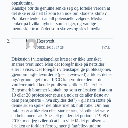
oppslutning.
Kanskje bør de genuine senke seg og fortelle verden at
det ikke er så helt få som kan noe om klodens klima?
Politikere tenker i antall potensielle velgere. Media
tenker på hvilke nyheter som selger, og vanlige
mennesker tror på det som skrives og sies i media.
Kalle Hesstvedt
28 OKTOBER, 2016 / 17:28
SVAR
Diskusjon i vitenskapelige kretser er ikke uønsket,
snarere tvert imot. Men det foregår ikke på nettsider
eller i aviser. Det foregår i vitenskapelige publikasjoner,
gjennom fagfellevurderte (peer-reviewed) artikler. det er
også grunnlaget for at IPCC kan vurdere dem – de
vurderer utelukkende publiserte artikler. Det er her
Bergsmark bommer kapitalt, og som er årsaken til at om
10 eller 20 professorer (pussig nok er de aller fleste av
dem pensjonerte – hva skyldes det?) – gir ham støtte på
denne siden spiller det tilnærmet lik null rolle. Om han
publiserer artikkelen eller sine teorier, så ville det være
en helt annen sak. Spesielt gjelder det perioden 1998 til
2010, men jeg tviler på at han ville få det publisert –
årsaken er forklart flere ganger (i fagfelle-vurderte