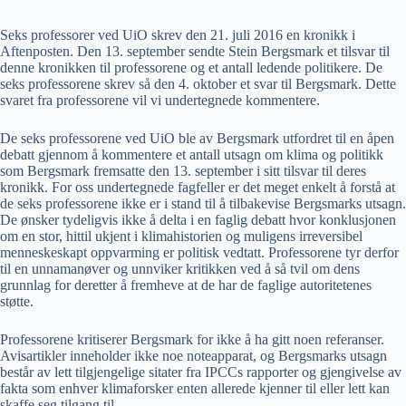
Seks professorer ved UiO skrev den 21. juli 2016 en kronikk i
Aftenposten. Den 13. september sendte Stein Bergsmark et tilsvar til
denne kronikken til professorene og et antall ledende politikere. De
seks professorene skrev så den 4. oktober et svar til Bergsmark. Dette
svaret fra professorene vil vi undertegnede kommentere.
De seks professorene ved UiO ble av Bergsmark utfordret til en åpen
debatt gjennom å kommentere et antall utsagn om klima og politikk
som Bergsmark fremsatte den 13. september i sitt tilsvar til deres
kronikk. For oss undertegnede fagfeller er det meget enkelt å forstå at
de seks professorene ikke er i stand til å tilbakevise Bergsmarks utsagn.
De ønsker tydeligvis ikke å delta i en faglig debatt hvor konklusjonen
om en stor, hittil ukjent i klimahistorien og muligens irreversibel
menneskeskapt oppvarming er politisk vedtatt. Professorene tyr derfor
til en unnamanøver og unnviker kritikken ved å så tvil om dens
grunnlag for deretter å fremheve at de har de faglige autoritetenes
støtte.
Professorene kritiserer Bergsmark for ikke å ha gitt noen referanser.
Avisartikler inneholder ikke noe noteapparat, og Bergsmarks utsagn
består av lett tilgjengelige sitater fra IPCCs rapporter og gjengivelse av
fakta som enhver klimaforsker enten allerede kjenner til eller lett kan
skaffe seg tilgang til.