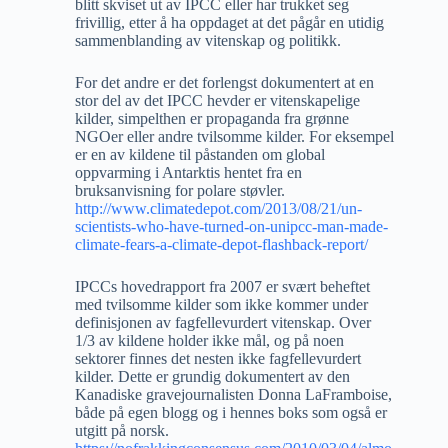
blitt skviset ut av IPCC eller har trukket seg
frivillig, etter å ha oppdaget at det pågår en utidig
sammenblanding av vitenskap og politikk.
For det andre er det forlengst dokumentert at en
stor del av det IPCC hevder er vitenskapelige
kilder, simpelthen er propaganda fra grønne
NGOer eller andre tvilsomme kilder. For eksempel
er en av kildene til påstanden om global
oppvarming i Antarktis hentet fra en
bruksanvisning for polare støvler.
http://www.climatedepot.com/2013/08/21/un-
scientists-who-have-turned-on-unipcc-man-made-
climate-fears-a-climate-depot-flashback-report/
IPCCs hovedrapport fra 2007 er svært beheftet
med tvilsomme kilder som ikke kommer under
definisjonen av fagfellevurdert vitenskap. Over
1/3 av kildene holder ikke mål, og på noen
sektorer finnes det nesten ikke fagfellevurdert
kilder. Dette er grundig dokumentert av den
Kanadiske gravejournalisten Donna LaFramboise,
både på egen blogg og i hennes boks som også er
utgitt på norsk.