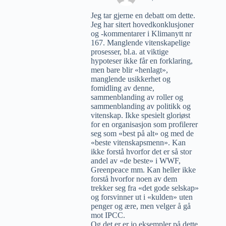
Jeg tar gjerne en debatt om dette.
Jeg har sitert hovedkonklusjoner
og -kommentarer i Klimanytt nr
167. Manglende vitenskapelige
prosesser, bl.a. at viktige
hypoteser ikke får en forklaring,
men bare blir «henlagt»,
manglende usikkerhet og
fomidling av denne,
sammenblanding av roller og
sammenblanding av politikk og
vitenskap. Ikke spesielt gloriøst
for en organisasjon som profilerer
seg som «best på alt» og med de
«beste vitenskapsmenn». Kan
ikke forstå hvorfor det er så stor
andel av «de beste» i WWF,
Greenpeace mm. Kan heller ikke
forstå hvorfor noen av dem
trekker seg fra «det gode selskap»
og forsvinner ut i «kulden» uten
penger og ære, men velger å gå
mot IPCC.
Og det er er jo eksempler på dette