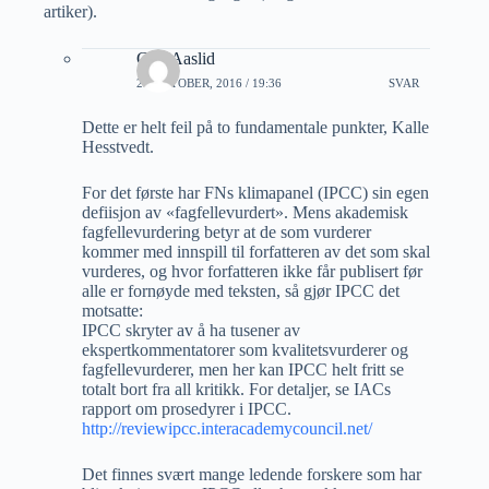
artiker).
Geir Aaslid
28 OKTOBER, 2016 / 19:36
SVAR
Dette er helt feil på to fundamentale punkter, Kalle
Hesstvedt.
For det første har FNs klimapanel (IPCC) sin egen
defiisjon av «fagfellevurdert». Mens akademisk
fagfellevurdering betyr at de som vurderer
kommer med innspill til forfatteren av det som skal
vurderes, og hvor forfatteren ikke får publisert før
alle er fornøyde med teksten, så gjør IPCC det
motsatte:
IPCC skryter av å ha tusener av
ekspertkommentatorer som kvalitetsvurderer og
fagfellevurderer, men her kan IPCC helt fritt se
totalt bort fra all kritikk. For detaljer, se IACs
rapport om prosedyrer i IPCC.
http://reviewipcc.interacademycouncil.net/
Det finnes svært mange ledende forskere som har