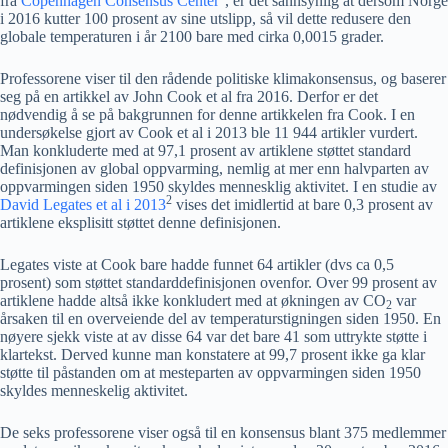
fra
Copenhagen Consensus Center
, er det sannsynlig at dersom Norge
i 2016 kutter 100 prosent av sine utslipp, så vil dette redusere den
globale temperaturen i år 2100 bare med cirka 0,0015 grader.
Professorene viser til den rådende politiske klimakonsensus, og baserer
seg på en artikkel av John Cook et al fra 2016. Derfor er det
nødvendig å se på bakgrunnen for denne artikkelen fra Cook. I en
undersøkelse gjort av Cook et al i 2013 ble 11 944 artikler vurdert.
Man konkluderte med at 97,1 prosent av artiklene støttet standard
definisjonen av global oppvarming, nemlig at mer enn halvparten av
oppvarmingen siden 1950 skyldes mennesklig aktivitet. I en studie av
2
David Legates et al i 2013
vises det imidlertid at bare 0,3 prosent av
artiklene eksplisitt støttet denne definisjonen.
Legates viste at Cook bare hadde funnet 64 artikler (dvs ca 0,5
prosent) som støttet standarddefinisjonen ovenfor. Over 99 prosent av
artiklene hadde altså ikke konkludert med at økningen av CO
var
2
årsaken til en overveiende del av temperaturstigningen siden 1950. En
nøyere sjekk viste at av disse 64 var det bare 41 som uttrykte støtte i
klartekst. Derved kunne man konstatere at 99,7 prosent ikke ga klar
støtte til påstanden om at mesteparten av oppvarmingen siden 1950
skyldes menneskelig aktivitet.
De seks professorene viser også til en konsensus blant 375 medlemmer