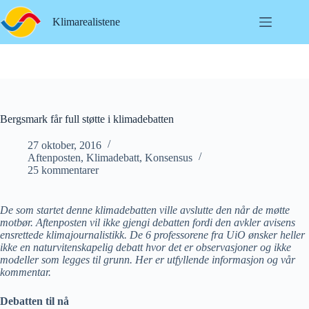
Hopp
til
Klimarealistene
innholdet
Bergsmark får full støtte i klimadebatten
27 oktober, 2016
Aftenposten
,
Klimadebatt
,
Konsensus
25 kommentarer
De som startet denne klimadebatten ville avslutte den når de møtte
motbør
. Aftenposten vil ikke gjengi debatten fordi den avkler avisens
ensrettede klimajournalistikk. De 6 professorene fra UiO ønsker heller
ikke en naturvitenskapelig debatt hvor det er observasjoner og ikke
modeller som legges til grunn. Her er utfyllende informasjon og vår
kommentar.
Debatten til nå