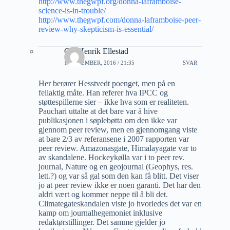
http://www.thegwpf.org/donna-laframboise-
science-is-in-trouble/
http://www.thegwpf.com/donna-laframboise-peer-
review-why-skepticism-is-essential/
Ole Henrik Ellestad
1 NOVEMBER, 2016 / 21:35
SVAR
Her berører Hesstvedt poenget, men på en
feilaktig måte. Han referer hva IPCC og
støttespillerne sier – ikke hva som er realiteten.
Pauchari uttalte at det bare var å hive
publikasjonen i søplebøtta om den ikke var
gjennom peer review, men en gjennomgang viste
at bare 2/3 av referansene i 2007 rapporten var
peer review. Amazonasgate, Himalayagate var to
av skandalene. Hockeykølla var i to peer rev.
journal, Nature og en geojournal (Geophys, res.
lett.?) og var så gal som den kan få blitt. Det viser
jo at peer review ikke er noen garanti. Det har den
aldri vært og kommer neppe til å bli det.
Climategateskandalen viste jo hvorledes det var en
kamp om journalhegemoniet inklusive
redaktørstillinger. Det samme gjelder jo