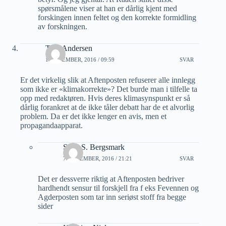
spørsmålene viser at han er dårlig kjent med
forskingen innen feltet og den korrekte formidling
av forskningen.
Tore Andersen
1 NOVEMBER, 2016 / 09:59
SVAR
Er det virkelig slik at Aftenposten refuserer alle innlegg
som ikke er «klimakorrekte»? Det burde man i tilfelle ta
opp med redaktøren. Hvis deres klimasynspunkt er så
dårlig forankret at de ikke tåler debatt har de et alvorlig
problem. Da er det ikke lenger en avis, men et
propagandaapparat.
Stein S. Bergsmark
7 NOVEMBER, 2016 / 21:21
SVAR
Det er dessverre riktig at Aftenposten bedriver
hardhendt sensur til forskjell fra f eks Fevennen og
Agderposten som tar inn seriøst stoff fra begge
sider