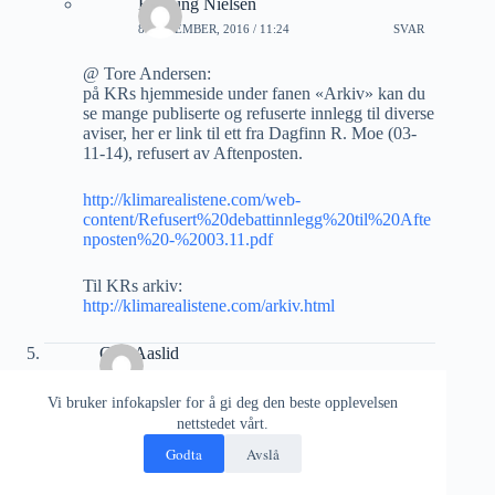
Henning Nielsen
8 NOVEMBER, 2016 / 11:24
SVAR
@ Tore Andersen:
på KRs hjemmeside under fanen «Arkiv» kan du
se mange publiserte og refuserte innlegg til diverse
aviser, her er link til ett fra Dagfinn R. Moe (03-
11-14), refusert av Aftenposten.
http://klimarealistene.com/web-
content/Refusert%20debattinnlegg%20til%20Afte
nposten%20-%2003.11.pdf
Til KRs arkiv:
http://klimarealistene.com/arkiv.html
Geir Aaslid
1 NOVEMBER, 2016 / 14:51
SVAR
Vi bruker infokapsler for å gi deg den beste opplevelsen
Alle bør forstås som nesten alle da sensuren ikke er
nettstedet vårt.
absolutt, og det er ikke kjent når de lukket helt for den
Godta
Avslå
debatten som tidligere var mulig.
For eksempel kan man med tilstrekkelige