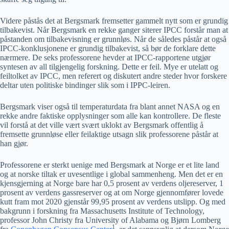
Videre påstås det at Bergsmark fremsetter gammelt nytt som er grundig
tilbakevist. Når Bergsmark en rekke ganger siterer IPCC forstår man at
påstanden om tilbakevisning er grunnløs. Når de således påstår at også
IPCC-konklusjonene er grundig tilbakevist, så bør de forklare dette
nærmere. De seks professorene hevder at IPCC-rapportene utgjør
syntesen av all tilgjengelig forskning. Dette er feil. Mye er utelatt og
feiltolket av IPCC, men referert og diskutert andre steder hvor forskere
deltar uten politiske bindinger slik som i IPPC-leiren.
Bergsmark viser også til temperaturdata fra blant annet NASA og en
rekke andre faktiske opplysninger som alle kan kontrollere. De fleste
vil forstå at det ville vært svært uklokt av Bergsmark offentlig å
fremsette grunnløse eller feilaktige utsagn slik professorene påstår at
han gjør.
Professorene er sterkt uenige med Bergsmark at Norge er et lite land
og at norske tiltak er uvesentlige i global sammenheng. Men det er en
kjensgjerning at Norge bare har 0,5 prosent av verdens oljereserver, 1
prosent av verdens gassreserver og at om Norge gjennomfører lovede
kutt fram mot 2020 gjenstår 99,95 prosent av verdens utslipp. Og med
bakgrunn i forskning fra Massachusetts Institute of Technology,
professor John Christy fra University of Alabama og Bjørn Lomberg
1