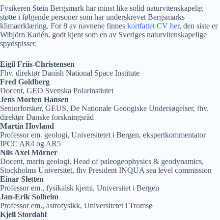
Fysikeren Stein Bergsmark har minst like solid naturvitenskapelig
støtte i følgende personer som har underskrevet Bergsmarks
klimaerklæring. For 8 av navnene finnes
kortfattet CV her
, den siste er
Wibjörn Karlén, godt kjent som en av Sveriges naturvitenskapelige
spydspisser.
Eigil Friis-Christensen
Fhv. direktør Danish National Space Institute
Fred Goldberg
Docent, GEO Svenska Polarinstiutet
Jens Morten Hansen
Seniorforsker, GEUS, De Nationale Geoogiske Undersøgelser, fhv.
direktør Danske forskningsråd
Martin Hovland
Professor em. geologi, Universitetet i Bergen, ekspertkommentator
IPCC AR4 og AR5
Nils Axel Mörner
Docent, marin geologi, Head of paleogeophysics & geodynamics,
Stockholms Universitet, fhv President INQUA sea level commission
Einar Sletten
Professor em., fysikalsk kjemi, Universitet i Bergen
Jan-Erik Solheim
Professor em., astrofysikk, Universitetet i Tromsø
Kjell Stordahl