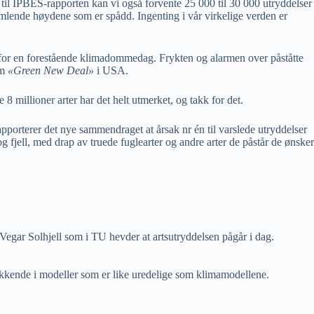
d til IPBES-rapporten kan vi også forvente 25 000 til 30 000 utryddelser
svimlende høydene som er spådd. Ingenting i vår virkelige verden er
t for en forestående klimadommedag. Frykten og alarmen over påståtte
om
«
Green New Deal
»
i USA.
8 millioner arter har det helt utmerket, og takk for det.
apporterer det nye sammendraget at årsak nr én til varslede utryddelser
 fjell, med drap av truede fuglearter og andre arter de påstår de ønsker
Vegar Solhjell som i TU hevder at artsutryddelsen pågår i dag.
ukkende i modeller som er like uredelige som klimamodellene.