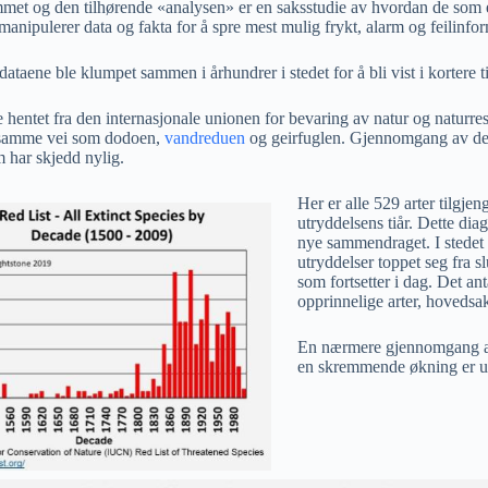
met og den tilhørende «analysen» er en saksstudie av hvordan de som e
anipulerer data og fakta for å spre mest mulig frykt, alarm og feilinfo
 dataene ble klumpet sammen i århundrer i stedet for å bli vist i kortere
 hentet fra den internasjonale unionen for bevaring av natur og naturr
 samme vei som dodoen,
vandreduen
og geirfuglen. Gjennomgang av det 
 har skjedd nylig.
Her er alle 529 arter tilgjen
utryddelsens tiår. Dette dia
nye sammendraget. I stedet f
utryddelser toppet seg fra s
som fortsetter i dag. Det a
opprinnelige arter, hovedsak
En nærmere gjennomgang av d
en skremmende økning er ut