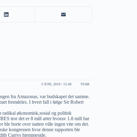
5 JUNI, 2019 / 15:49
SVAR
ningen fra Amazonas, var budskapet det samme.
t fremdeles. I hvert fall i følge Sir Robert
m radikal økonomisk,sosial og politisk
IPBES tror det er 8 mill arter hvorav 1.8 mill har
r ble borte over natten ville ingen vite om det.
anske kongressen hvor denne rapporten ble
Judith Currys hjemmeside.