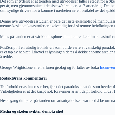
Det som er tydelig er at trenden med utryddelser faller i stedet for å 
per år, men gjennomsnittet i de siste 40 årene er ca. 2 arter årlig. Det
sannsynlige drivere for å komme i nærheten av en brøkdel av det spådde
Denne nye utryddelsesstudien er bare det siste eksemplet på manipulas
menneskeskapte katastrofer er nødvendig for å skremme befolkningen t
Mens påstanden er at vår klode spinnes inn i en rekke klimakatastrofer so
PostScript: I en utrolig ironisk vri som burde være et vanskelig paradok
er et tap av habitat. Likevel er løsningen deres å dekke enorme arealer
å redde.
George Wrightstone er en erfaren geolog og forfatter av boka
Inconven
Redaktørens kommentarer
Tre forhold er av interesse her, først det paradoksale at de som hevder
Virkeligheten er at det knapt nok forsvinner arter i dag i forhold til det
Neste gang du hører påstanden om artsutryddelse, svar med å be om navn
Media og skolen svikter demokratiet