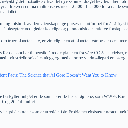
øke, nøyaktig det motsatte av hva det nye sammendraget hevder. I henhol
 betyr at frekvensen må multipliseres med 12 500 til 15 000 for å nå de 
 antallet.
jon og misbruk av den vitenskapelige prosessen, utformet for å så fryk
il å akseptere ned glede skadelige og økonomisk destruktive forslag s
m truer planetens liv, er virkeligheten at planeten vår og dens estimerte 
s for de som har til hensikt å redde planeten fra våre CO2-utskeielser, r
 med industrielle solcelleanlegg og med enorme vindmølleparker i skog og
ient Facts: The Science that Al Gore Doesn’t Want You to Know
 de beskytter miljøet er de som sprer de fleste løgnene, som WWFs Bård 
 19. og 20. århundret.
et på de artene som er utryddet i år. Problemet eksisterer nesten utel