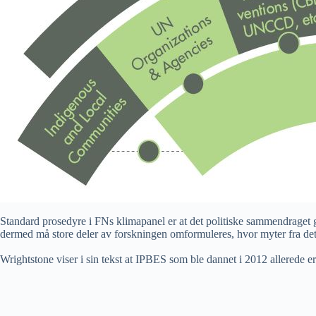
Standard prosedyre i FNs klimapanel er at det politiske sammendraget 
dermed må store deler av forskningen omformuleres, hvor myter fra det g
Wrightstone viser i sin tekst at IPBES som ble dannet i 2012 allerede e