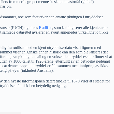
llers fremmer begrepet menneskeskapt katastrofal (global)
rmasjon.
 tidsrammer, noe som forsterker den antatte økningen i utryddelser.
essurser (IUCN) og deres
Rødliste
, som katalogiserer alle kjente arter
samlede datasettet avslører en svært annerledes virkelighet og ikke
gelig fra rødlista med en kjent utryddelsesdato vist i figuren med
grammet viser en ganske annen historie enn den som ble lansert i det
or en jevn økning i antall og en voksende utryddelsesrater finner vi at
lutten av 1800-tallet til 1920-årene, etterfulgt av en betydelig nedgang
ntas at denne toppen i utryddelser falt sammen med innføring av ikke-
elig på øyer (inkludert Australia).
en nyeste informasjonen datert tilbake til 1870 viser at i stedet for
ryddelsen faktisk i en betydelig nedgang.