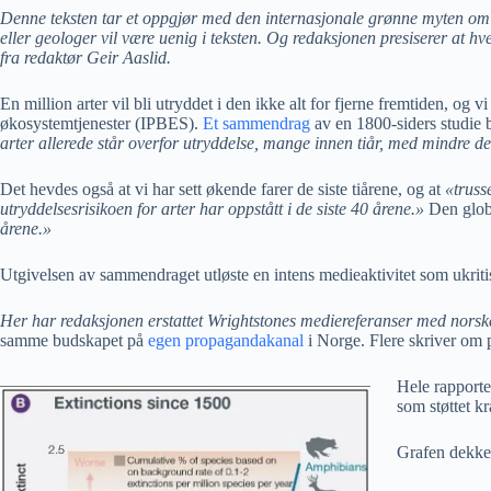
Denne teksten tar et oppgjør med den internasjonale grønne myten om 
eller geologer vil være uenig i teksten. Og redaksjonen presiserer at hve
fra redaktør Geir Aaslid.
En million arter vil bli utryddet i den ikke alt for fjerne fremtiden, og
økosystemtjenester (IPBES).
Et sammendrag
av en 1800-siders studie 
arter allerede står overfor utryddelse, mange innen tiår, med mindre det
Det hevdes også at vi har sett økende farer de siste tiårene, og at
«truss
utryddelsesrisikoen for arter har oppstått i de siste 40 årene.»
Den globa
årene.»
Utgivelsen av sammendraget utløste en intens medieaktivitet som ukritisk
Her har redaksjonen erstattet Wrightstones mediereferanser med norske
samme budskapet på
egen propagandakanal
i Norge. Flere skriver om 
Hele rapporte
som støttet kr
Grafen dekker