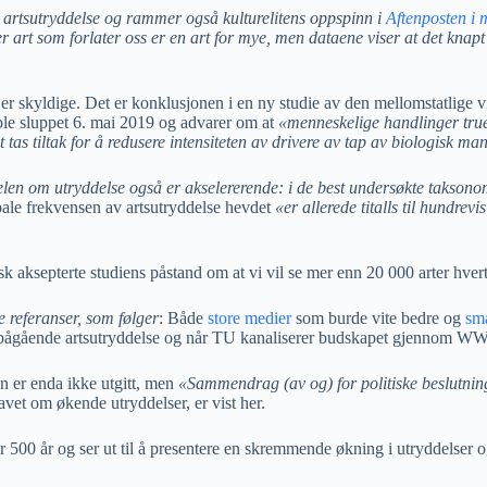
artsutryddelse og rammer også kulturelitens oppspinn i
Aftenposten i 
r art som forlater oss er en art for mye, men dataene viser at det knapt 
 vi er skyldige. Det er konklusjonen i en ny studie av den mellomstatlige
ble sluppet 6. mai 2019 og advarer om at
«menneskelige handlinger true
 tas tiltak for å redusere intensiteten av drivere av tap av biologisk ma
elen om utryddelse også er akselererende: i de best undersøkte taksonom
le frekvensen av artsutryddelse hevdet
«er allerede titalls til hundre
 aksepterte studiens påstand om at vi vil se mer enn 20 000 arter hvert å
 referanser, som følger
: Både
store medier
som burde vite bedre og
sm
pågående artsutryddelse og når TU kanaliserer budskapet gjennom WWFs B
n er enda ikke utgitt, men
«Sammendrag (av og) for politiske beslutnin
avet om økende utryddelser, er vist her.
 500 år og ser ut til å presentere en skremmende økning i utryddelser og