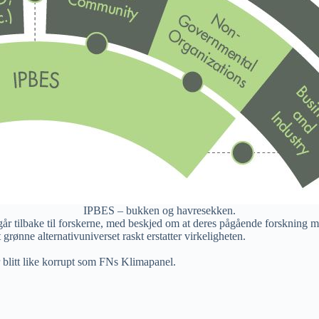
IPBES – bukken og havresekken.
går tilbake til forskerne, med beskjed om at deres pågående forskning 
rønne alternativuniverset raskt erstatter virkeligheten.
r blitt like korrupt som FNs Klimapanel.