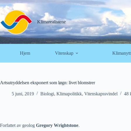
Hopp
til
innholdet
Klimarealistene
Hjem
Vitenskap
Klimanytt
Artsutryddelsen eksponert som løgn: livet blomstrer
5 juni, 2019
Biologi
,
Klimapolitikk
,
Vitenskapssvindel
48 
Forfattet av geolog
Gregory Wrightstone
.