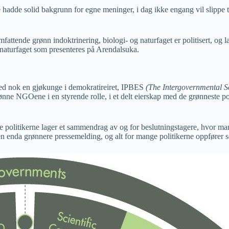
e hadde solid bakgrunn for egne meninger, i dag ikke engang vil slippe ti
fattende grønn indoktrinering, biologi- og naturfaget er politisert, og 
 naturfaget som presenteres på Arendalsuka.
t med nok en gjøkunge i demokratireiret, IPBES
(The Intergovernmental S
ne NGOene i en styrende rolle, i et delt eierskap med de grønneste polit
 politikerne lager et sammendrag av og for beslutningstagere, hvor ma
enda grønnere pressemelding, og alt for mange politikerne oppfører se