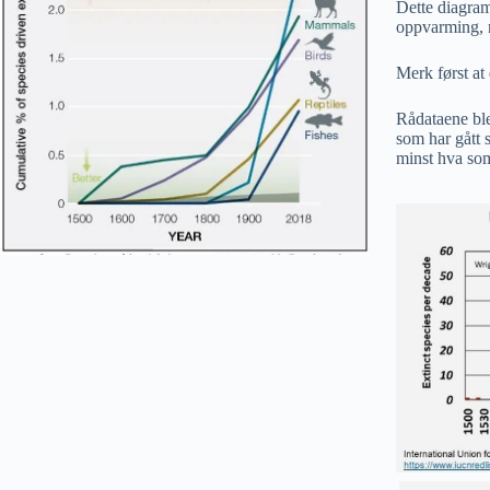
Dette diagram
oppvarming, m
Merk først at
Rådataene ble
som har gått
minst hva som