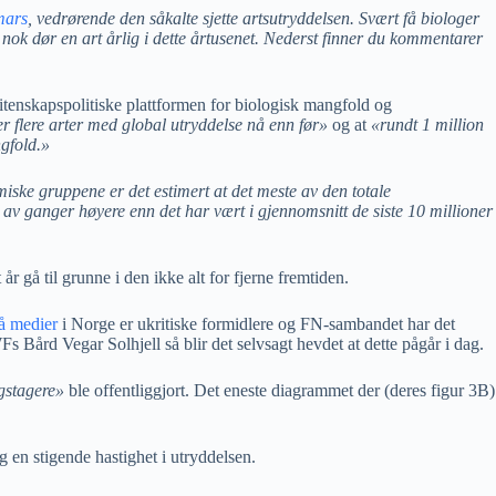
mars
, vedrørende den såkalte sjette artsutryddelsen. Svært få biologer
nok dør en art årlig i dette årtusenet.
Nederst finner du kommentarer
 vitenskapspolitiske plattformen for biologisk mangfold og
r flere arter med global utryddelse nå enn før»
og at
«rundt 1 million
ngfold.»
iske gruppene er det estimert at det meste av den totale
vis av ganger høyere enn det har vært i gjennomsnitt de siste 10 millioner
r gå til grunne i den ikke alt for fjerne fremtiden.
å medier
i Norge er ukritiske formidlere og FN-sambandet har det
ård Vegar Solhjell så blir det selvsagt hevdet at dette pågår i dag.
gstagere»
ble offentliggjort. Det eneste diagrammet der (deres figur 3B)
 en stigende hastighet i utryddelsen.