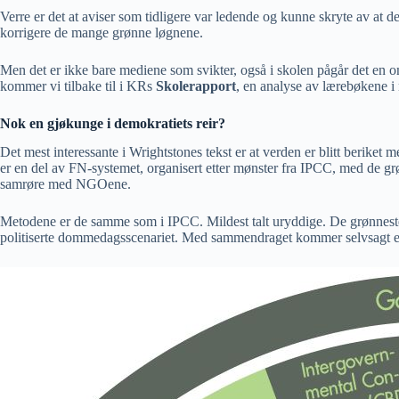
Verre er det at aviser som tidligere var ledende og kunne skryte av at d
korrigere de mange grønne løgnene.
Men det er ikke bare mediene som svikter, også i skolen pågår det en om
kommer vi tilbake til i KRs
Skolerapport
, en analyse av lærebøkene i
Nok en gjøkunge i demokratiets reir?
Det mest interessante i Wrightstones tekst er at verden er blitt berike
er en del av FN-systemet, organisert etter mønster fra IPCC, med de grøn
samrøre med NGOene.
Metodene er de samme som i IPCC. Mildest talt uryddige. De grønneste
politiserte dommedagsscenariet. Med sammendraget kommer selvsagt en 