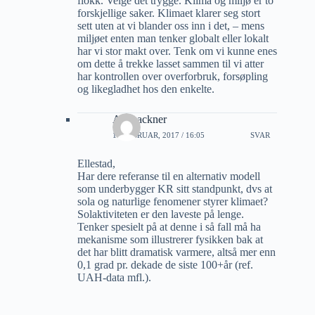
flokk. Velge det trygge. Klima og miljø er to
forskjellige saker. Klimaet klarer seg stort
sett uten at vi blander oss inn i det, – mens
miljøet enten man tenker globalt eller lokalt
har vi stor makt over. Tenk om vi kunne enes
om dette å trekke lasset sammen til vi atter
har kontrollen over overforbruk, forsøpling
og likegladhet hos den enkelte.
Alf Lackner
11 FEBRUAR, 2017 / 16:05
SVAR
Ellestad,
Har dere referanse til en alternativ modell
som underbygger KR sitt standpunkt, dvs at
sola og naturlige fenomener styrer klimaet?
Solaktiviteten er den laveste på lenge.
Tenker spesielt på at denne i så fall må ha
mekanisme som illustrerer fysikken bak at
det har blitt dramatisk varmere, altså mer enn
0,1 grad pr. dekade de siste 100+år (ref.
UAH-data mfl.).