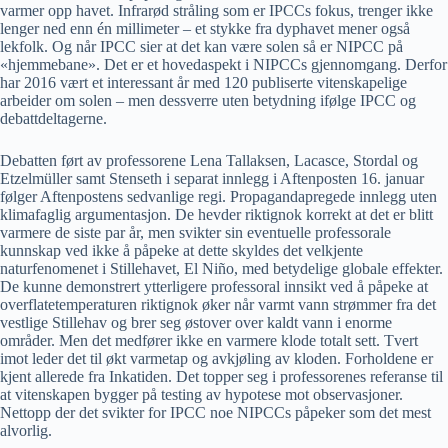
varmer opp havet. Infrarød stråling som er IPCCs fokus, trenger ikke
lenger ned enn én millimeter – et stykke fra dyphavet mener også
lekfolk. Og når IPCC sier at det kan være solen så er NIPCC på
«hjemmebane». Det er et hovedaspekt i NIPCCs gjennomgang. Derfor
har 2016 vært et interessant år med 120 publiserte vitenskapelige
arbeider om solen – men dessverre uten betydning ifølge IPCC og
debattdeltagerne.
Debatten ført av professorene Lena Tallaksen, Lacasce, Stordal og
Etzelmüller samt Stenseth i separat innlegg i Aftenposten 16. januar
følger Aftenpostens sedvanlige regi. Propagandapregede innlegg uten
klimafaglig argumentasjon. De hevder riktignok korrekt at det er blitt
varmere de siste par år, men svikter sin eventuelle professorale
kunnskap ved ikke å påpeke at dette skyldes det velkjente
naturfenomenet i Stillehavet, El Niño, med betydelige globale effekter.
De kunne demonstrert ytterligere professoral innsikt ved å påpeke at
overflatetemperaturen riktignok øker når varmt vann strømmer fra det
vestlige Stillehav og brer seg østover over kaldt vann i enorme
områder. Men det medfører ikke en varmere klode totalt sett. Tvert
imot leder det til økt varmetap og avkjøling av kloden. Forholdene er
kjent allerede fra Inkatiden. Det topper seg i professorenes referanse til
at vitenskapen bygger på testing av hypotese mot observasjoner.
Nettopp der det svikter for IPCC noe NIPCCs påpeker som det mest
alvorlig.