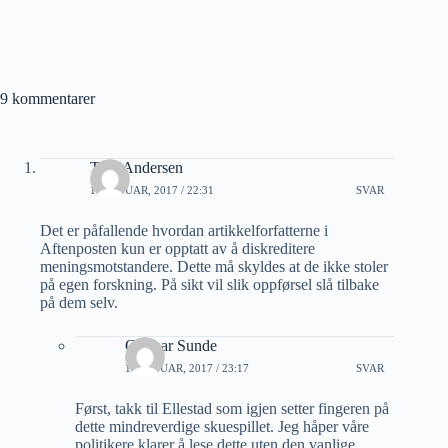
9 kommentarer
Tore Andersen
18 JANUAR, 2017 / 22:31
SVAR
Det er påfallende hvordan artikkelforfatterne i
Aftenposten kun er opptatt av å diskreditere
meningsmotstandere. Dette må skyldes at de ikke stoler
på egen forskning. På sikt vil slik oppførsel slå tilbake
på dem selv.
Gunnar Sunde
18 JANUAR, 2017 / 23:17
SVAR
Først, takk til Ellestad som igjen setter fingeren på
dette mindreverdige skuespillet. Jeg håper våre
politikere klarer å lese dette uten den vanlige