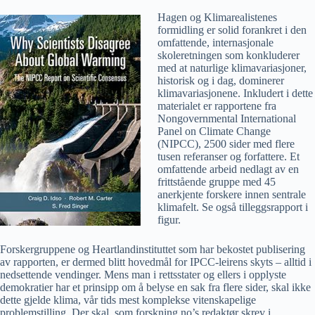
Hagen og Klimarealistenes
formidling er solid forankret i den
omfattende, internasjonale
skoleretningen som konkluderer
med at naturlige klimavariasjoner,
historisk og i dag, dominerer
klimavariasjonene. Inkludert i dette
materialet er rapportene fra
Nongovernmental International
Panel on Climate Change
(NIPCC), 2500 sider med flere
tusen referanser og forfattere. Et
omfattende arbeid nedlagt av en
frittstående gruppe med 45
anerkjente forskere innen sentrale
klimafelt. Se også tilleggsrapport i
figur.
Forskergruppene og Heartlandinstituttet som har bekostet publisering
av rapporten, er dermed blitt hovedmål for IPCC-leirens skyts – alltid i
nedsettende vendinger. Mens man i rettsstater og ellers i opplyste
demokratier har et prinsipp om å belyse en sak fra flere sider, skal ikke
dette gjelde klima, vår tids mest komplekse vitenskapelige
problemstilling. Der skal, som forskning.no’s redaktør skrev i