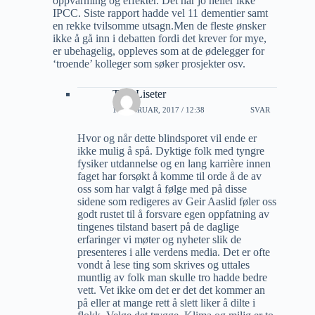
oppvarming og effekter. Det har jo heller ikke
IPCC. Siste rapport hadde vel 11 dementier samt
en rekke tvilsomme utsagn.Men de fleste ønsker
ikke å gå inn i debatten fordi det krever for mye,
er ubehagelig, oppleves som at de ødelegger for
‘troende’ kolleger som søker prosjekter osv.
Tore Liseter
11 FEBRUAR, 2017 / 12:38
SVAR
Hvor og når dette blindsporet vil ende er
ikke mulig å spå. Dyktige folk med tyngre
fysiker utdannelse og en lang karrière innen
faget har forsøkt å komme til orde å de av
oss som har valgt å følge med på disse
sidene som redigeres av Geir Aaslid føler oss
godt rustet til å forsvare egen oppfatning av
tingenes tilstand basert på de daglige
erfaringer vi møter og nyheter slik de
presenteres i alle verdens media. Det er ofte
vondt å lese ting som skrives og uttales
muntlig av folk man skulle tro hadde bedre
vett. Vet ikke om det er det det kommer an
på eller at mange rett å slett liker å dilte i