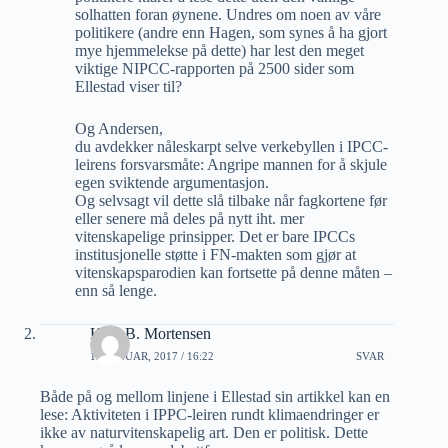
solhatten foran øynene. Undres om noen av våre
politikere (andre enn Hagen, som synes å ha gjort
mye hjemmelekse på dette) har lest den meget
viktige NIPCC-rapporten på 2500 sider som
Ellestad viser til?
Og Andersen,
du avdekker nåleskarpt selve verkebyllen i IPCC-
leirens forsvarsmåte: Angripe mannen for å skjule
egen sviktende argumentasjon.
Og selvsagt vil dette slå tilbake når fagkortene før
eller senere må deles på nytt iht. mer
vitenskapelige prinsipper. Det er bare IPCCs
institusjonelle støtte i FN-makten som gjør at
vitenskapsparodien kan fortsette på denne måten –
enn så lenge.
Kjell B. Mortensen
19 JANUAR, 2017 / 16:22
SVAR
Både på og mellom linjene i Ellestad sin artikkel kan en
lese: Aktiviteten i IPPC-leiren rundt klimaendringer er
ikke av naturvitenskapelig art. Den er politisk. Dette