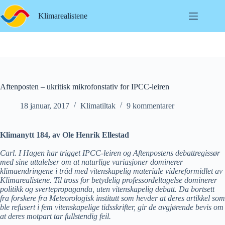
Hopp
til
Klimarealistene
innholdet
Aftenposten – ukritisk mikrofonstativ for IPCC-leiren
18 januar, 2017
Klimatiltak
9 kommentarer
Klimanytt 184, av Ole Henrik Ellestad
Carl. I Hagen har trigget IPCC-leiren og Aftenpostens debattregissør
med sine uttalelser om at naturlige variasjoner dominerer
klimaendringene i tråd med vitenskapelig materiale videreformidlet av
Klimarealistene. Til tross for betydelig professordeltagelse dominerer
politikk og svertepropaganda, uten vitenskapelig debatt. Da bortsett
fra forskere fra Meteorologisk institutt som hevder at deres artikkel som
ble refusert i fem vitenskapelige tidsskrifter, gir de avgjørende bevis om
at deres motpart tar fullstendig feil.