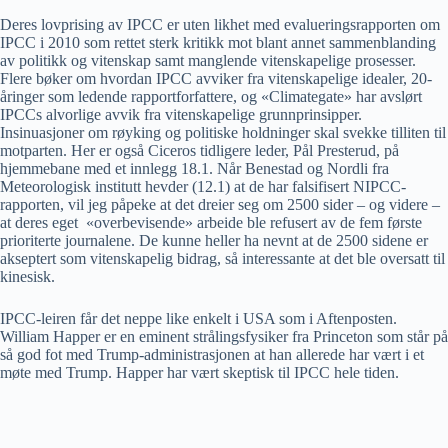
Deres lovprising av IPCC er uten likhet med evalueringsrapporten om
IPCC i 2010 som rettet sterk kritikk mot blant annet sammenblanding
av politikk og vitenskap samt manglende vitenskapelige prosesser.
Flere bøker om hvordan IPCC avviker fra vitenskapelige idealer, 20-
åringer som ledende rapportforfattere, og «Climategate» har avslørt
IPCCs alvorlige avvik fra vitenskapelige grunnprinsipper.
Insinuasjoner om røyking og politiske holdninger skal svekke tilliten til
motparten. Her er også Ciceros tidligere leder, Pål Presterud, på
hjemmebane med et innlegg 18.1. Når Benestad og Nordli fra
Meteorologisk institutt hevder (12.1) at de har falsifisert NIPCC-
rapporten, vil jeg påpeke at det dreier seg om 2500 sider – og videre –
at deres eget «overbevisende» arbeide ble refusert av de fem første
prioriterte journalene. De kunne heller ha nevnt at de 2500 sidene er
akseptert som vitenskapelig bidrag, så interessante at det ble oversatt til
kinesisk.
IPCC-leiren får det neppe like enkelt i USA som i Aftenposten.
William Happer er en eminent strålingsfysiker fra Princeton som står på
så god fot med Trump-administrasjonen at han allerede har vært i et
møte med Trump. Happer har vært skeptisk til IPCC hele tiden.