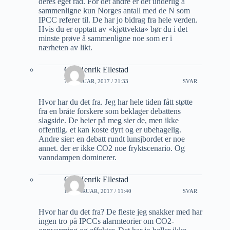
deres eget råd. For det andre er det underlig å
sammenligne kun Norges antall med de N som
IPCC referer til. De har jo bidrag fra hele verden.
Hvis du er opptatt av «kjøttvekta» bør du i det
minste prøve å sammenligne noe som er i
nærheten av likt.
Ole Henrik Ellestad
7 FEBRUAR, 2017 / 21:33
SVAR
Hvor har du det fra. Jeg har hele tiden fått støtte
fra en bråte forskere som beklager debattens
slagside. De heier på meg sier de, men ikke
offentlig. et kan koste dyrt og er ubehagelig.
Andre sier: en debatt rundt lunsjbordet er noe
annet. der er ikke CO2 noe fryktscenario. Og
vanndampen dominerer.
Ole Henrik Ellestad
11 FEBRUAR, 2017 / 11:40
SVAR
Hvor har du det fra? De fleste jeg snakker med har
ingen tro på IPCCs alarmteorier om CO2-