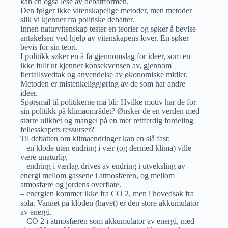
kan en også lese av debattformen.
Den følger ikke vitenskapelige metoder, men metoder
slik vi kjenner fra politiske debatter.
Innen naturvitenskap tester en teorier og søker å bevise
antakelsen ved hjelp av vitenskapens lover. En søker
bevis for sin teori.
I politikk søker en å få gjennomslag for ideer, som en
ikke fullt ut kjenner konsekvensen av, gjennom
flertallsvedtak og anvendelse av økonomiske midler.
Metoden er mistenkeliggjøring av de som har andre
ideer.
Spørsmål til politikerne må bli: Hvilke motiv har de for
sin politikk på klimaområdet? Ønsker de en verden med
større ulikhet og mangel på en mer rettferdig fordeling
fellesskapets ressurser?
Til debatten om klimaendringer kan en slå fast:
– en klode uten endring i vær (og dermed klima) ville
være unaturlig
– endring i værlag drives av endring i utveksling av
energi mellom gassene i atmosfæren, og mellom
atmosfære og jordens overflate.
– energien kommer ikke fra CO 2, men i hovedsak fra
sola. Vannet på kloden (havet) er den store akkumulator
av energi.
– CO 2 i atmosfæren som akkumulator av energi, med