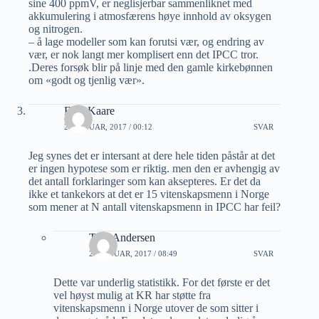
sine 400 ppmV, er neglisjerbar sammenliknet med
akkumulering i atmosfærens høye innhold av oksygen
og nitrogen.
– å lage modeller som kan forutsi vær, og endring av
vær, er nok langt mer komplisert enn det IPCC tror.
.Deres forsøk blir på linje med den gamle kirkebønnen
om «godt og tjenlig vær».
Finn Kaare
20 JANUAR, 2017 / 00:12
SVAR
Jeg synes det er intersant at dere hele tiden påstår at det
er ingen hypotese som er riktig. men den er avhengig av
det antall forklaringer som kan aksepteres. Er det da
ikke et tankekors at det er 15 vitenskapsmenn i Norge
som mener at N antall vitenskapsmenn in IPCC har feil?
Tore Andersen
20 JANUAR, 2017 / 08:49
SVAR
Dette var underlig statistikk. For det første er det
vel høyst mulig at KR har støtte fra
vitenskapsmenn i Norge utover de som sitter i