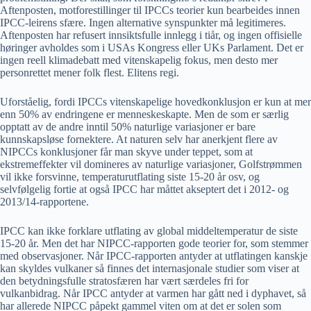
Aftenposten, motforestillinger til IPCCs teorier kun bearbeides innen
IPCC-leirens sfære. Ingen alternative synspunkter må legitimeres.
Aftenposten har refusert innsiktsfulle innlegg i tiår, og ingen offisielle
høringer avholdes som i USAs Kongress eller UKs Parlament. Det er
ingen reell klimadebatt med vitenskapelig fokus, men desto mer
personrettet mener folk flest. Elitens regi.
Uforståelig, fordi IPCCs vitenskapelige hovedkonklusjon er kun at mer
enn 50% av endringene er menneskeskapte. Men de som er særlig
opptatt av de andre inntil 50% naturlige variasjoner er bare
kunnskapsløse fornektere. At naturen selv har anerkjent flere av
NIPCCs konklusjoner får man skyve under teppet, som at
ekstremeffekter vil domineres av naturlige variasjoner, Golfstrømmen
vil ikke forsvinne, temperaturutflating siste 15-20 år osv, og
selvfølgelig fortie at også IPCC har måttet akseptert det i 2012- og
2013/14-rapportene.
IPCC kan ikke forklare utflating av global middeltemperatur de siste
15-20 år. Men det har NIPCC-rapporten gode teorier for, som stemmer
med observasjoner. Når IPCC-rapporten antyder at utflatingen kanskje
kan skyldes vulkaner så finnes det internasjonale studier som viser at
den betydningsfulle stratosfæren har vært særdeles fri for
vulkanbidrag. Når IPCC antyder at varmen har gått ned i dyphavet, så
har allerede NIPCC påpekt gammel viten om at det er solen som