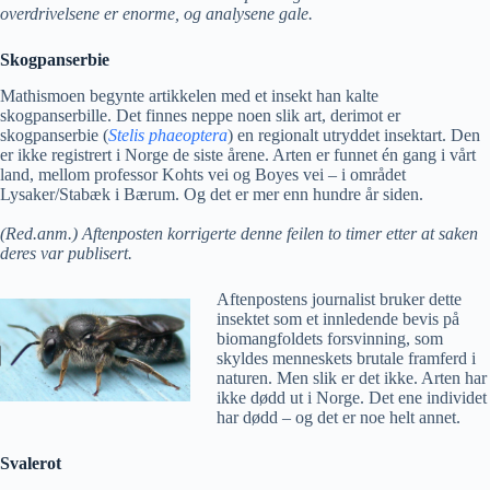
overdrivelsene er enorme, og analysene gale.
Skogpanserbie
Mathismoen begynte artikkelen med et insekt han kalte
skogpanserbille. Det finnes neppe noen slik art, derimot er
skogpanserbie (
Stelis phaeoptera
) en regionalt utryddet insektart. Den
er ikke registrert i Norge de siste årene. Arten er funnet én gang i vårt
land, mellom professor Kohts vei og Boyes vei – i området
Lysaker/Stabæk i Bærum. Og det er mer enn hundre år siden.
(Red.anm.) Aftenposten korrigerte denne feilen to timer etter at saken
deres var publisert.
Aftenpostens journalist bruker dette
insektet som et innledende bevis på
biomangfoldets forsvinning, som
skyldes menneskets brutale framferd i
naturen. Men slik er det ikke. Arten har
ikke dødd ut i Norge. Det ene individet
har dødd – og det er noe helt annet.
Svalerot