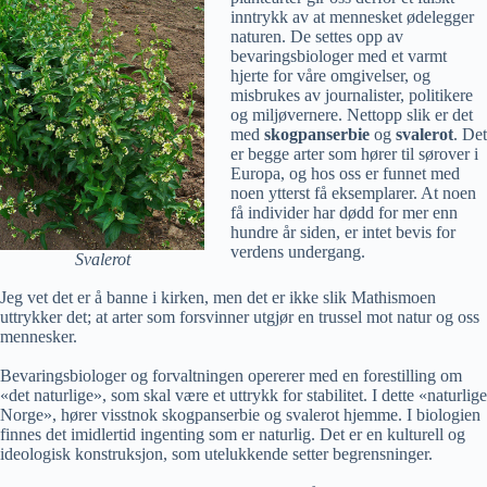
inntrykk av at mennesket ødelegger
naturen. De settes opp av
bevaringsbiologer med et varmt
hjerte for våre omgivelser, og
misbrukes av journalister, politikere
og miljøvernere. Nettopp slik er det
med
skogpanserbie
og
svalerot
. Det
er begge arter som hører til sørover i
Europa, og hos oss er funnet med
noen ytterst få eksemplarer. At noen
få individer har dødd for mer enn
hundre år siden, er intet bevis for
verdens undergang.
Svalerot
Jeg vet det er å banne i kirken, men det er ikke slik Mathismoen
uttrykker det; at arter som forsvinner utgjør en trussel mot natur og oss
mennesker.
Bevaringsbiologer og forvaltningen opererer med en forestilling om
«det naturlige», som skal være et uttrykk for stabilitet. I dette «naturlige
Norge», hører visstnok skogpanserbie og svalerot hjemme. I biologien
finnes det imidlertid ingenting som er naturlig. Det er en kulturell og
ideologisk konstruksjon, som utelukkende setter begrensninger.