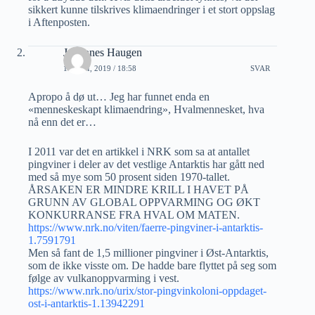
sikkert kunne tilskrives klimaendringer i et stort oppslag
i Aftenposten.
Johannes Haugen
14 JULI, 2019 / 18:58
SVAR
Apropo å dø ut… Jeg har funnet enda en
«menneskeskapt klimaendring», Hvalmennesket, hva
nå enn det er…
I 2011 var det en artikkel i NRK som sa at antallet
pingviner i deler av det vestlige Antarktis har gått ned
med så mye som 50 prosent siden 1970-tallet.
ÅRSAKEN ER MINDRE KRILL I HAVET PÅ
GRUNN AV GLOBAL OPPVARMING OG ØKT
KONKURRANSE FRA HVAL OM MATEN.
https://www.nrk.no/viten/faerre-pingviner-i-antarktis-
1.7591791
Men så fant de 1,5 millioner pingviner i Øst-Antarktis,
som de ikke visste om. De hadde bare flyttet på seg som
følge av vulkanoppvarming i vest.
https://www.nrk.no/urix/stor-pingvinkoloni-oppdaget-
ost-i-antarktis-1.13942291