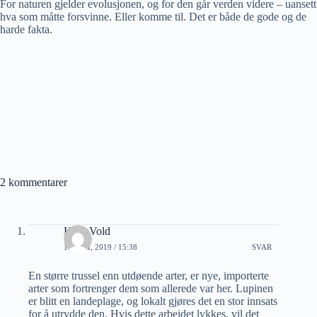
For naturen gjelder evolusjonen, og for den går verden videre – uansett
hva som måtte forsvinne. Eller komme til. Det er både de gode og de
harde fakta.
2 kommentarer
Knut Vold
10 JULI, 2019 / 15:38
SVAR
En større trussel enn utdøende arter, er nye, importerte
arter som fortrenger dem som allerede var her. Lupinen
er blitt en landeplage, og lokalt gjøres det en stor innsats
for å utrydde den. Hvis dette arbeidet lykkes, vil det