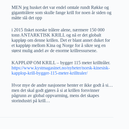
MEN jeg husket det var endel omtale rundt Røkke og
giganttrålere som skulle fange krill for noen år siden og
måtte slå det opp
i 2015 fisket norske trålere alene, nærmere 150 000
tonn ANTARKTISK KRILL og nå er det globalt
kappløp om denne krillen. Det er blant annet duket for
et kappløp mellom Kina og Norge for å sikre seg en
størst mulig andel av de enorme krillressursene.
KAPPLØP OM KRILL – bygger 115 meter krilltråler.
https://www.kystmagasinet.no/nyheter/norsk-kinesisk-
kapplop-krill-bygger-115-meter-krilltraler/
Hvor mye de andre nasjonene henter er ikke godt å si…
men det skal godt gjøres å si at krillen forsvinner
pågrunn av global oppvarming, mens det skapes
storindustri på krill…