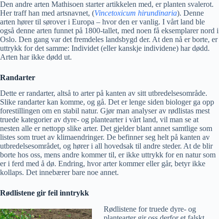
Den andre arten Mathisoen starter artikkelen med, er planten svalerot.
Her traff han med artsnavnet, (
Vincetoxicum hirundinaria
). Denne
arten hører til sørover i Europa – hvor den er vanlig. I vårt land ble
også denne arten funnet på 1800-tallet, med noen få eksemplarer nord i
Oslo. Den gang var det fremdeles landsbygd der. At den nå er borte, er
uttrykk for det samme: Individet (eller kanskje individene) har dødd.
Arten har ikke dødd ut.
Randarter
Dette er randarter, altså to arter på kanten av sitt utbredelsesområde.
Slike randarter kan komme, og gå. Det er lenge siden biologer ga opp
forestillingen om en stabil natur. Gjør man analyser av rødlistas mest
truede kategorier av dyre- og plantearter i vårt land, vil man se at
nesten alle er nettopp slike arter. Det gjelder blant annet samtlige som
listes som truet av klimaendringer. De befinner seg helt på kanten av
utbredelsesområdet, og hører i all hovedsak til andre steder. At de blir
borte hos oss, mens andre kommer til, er ikke uttrykk for en natur som
er i ferd med å dø. Endring, hvor arter kommer eller går, betyr ikke
kollaps. Det innebærer bare noe annet.
Rødlistene gir feil inntrykk
Rødlistene for truede dyre- og
plantearter gir oss derfor et falskt