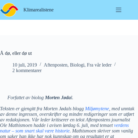
Hopp
til
Klimarealistene
innholdet
Å dø, eller dø ut
10 juli, 2019
Aftenposten
,
Biologi
,
Fra vår leder
2 kommentarer
Forfattet av biolog
Morten Jøda
l.
Teksten er gjengitt fra Morten Jødals blogg
Miljømytene
, med unntak
av denne ingressen, overskrifter og mindre redigeringer som er utført
av redaksjonen. Vår leder kritiserer en tekst Aftenpostens journalist
Ole Mathismoen hadde i avisen lørdag 6. juli, med temaet
verdens
natur – som snart skal være historie
. Mathismoen skriver som vanlig
om saker han ikke har nok kunnskap om og resultatet er at