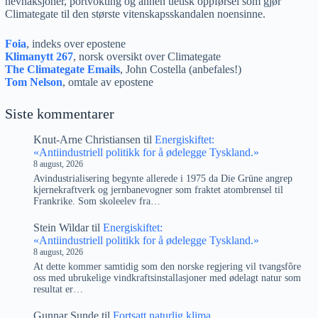
hevnaksjoner, portvokting og annen uetisk oppførsel som gjør
Climategate til den største vitenskapsskandalen noensinne.
Foia
, indeks over epostene
Klimanytt 267
, norsk oversikt over Climategate
The Climategate Emails
, John Costella (anbefales!)
Tom Nelson
, omtale av epostene
Siste kommentarer
Knut-Arne Christiansen
til
Energiskiftet:
«Antiindustriell politikk for å ødelegge Tyskland.»
8 august, 2026
Avindustrialisering begynte allerede i 1975 da Die Grüne angrep
kjernekraftverk og jernbanevogner som fraktet atombrensel til
Frankrike. Som skoleelev fra…
Stein Wildar
til
Energiskiftet:
«Antiindustriell politikk for å ødelegge Tyskland.»
8 august, 2026
At dette kommer samtidig som den norske regjering vil tvangsfôre
oss med ubrukelige vindkraftsinstallasjoner med ødelagt natur som
resultat er…
Gunnar Sunde
til
Fortsatt naturlig klima