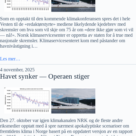
Som en opptakt til den kommende klimakonferansen spres det i hele
Vesten til de «redaktørstyrte» mediene likelydende kjedebrev med
skremsler om hva som vil skje om 75 år om «dere ikke gjør som vi vil
— nå!». Norsk klimaservicesenter er oppretta av staten for å true med
nasjonale skremsler. Klimaservicesenteret kom med påstander om
havnivåstigning i…
Les mer…
4 november, 2025
Havet synker — Operaen stiger
Den 27. oktober var igjen klimakanalen NRK og de fleste andre
riksmedier opptatt med å spre nærmest apokalyptiske scenarioer om
fremtidens klima i Norge basert på en oppdatert versjon av en rapport