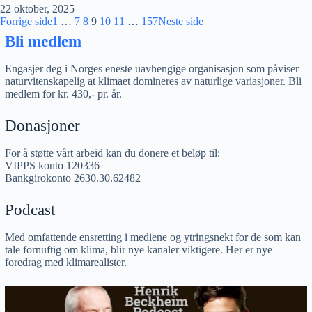
22 oktober, 2025
Forrige side
1
…
7
8
9
10
11
…
157
Neste side
Bli medlem
Engasjer deg i Norges eneste uavhengige organisasjon som påviser
naturvitenskapelig at klimaet domineres av naturlige variasjoner. Bli
medlem for kr. 430,- pr. år.
Donasjoner
For å støtte vårt arbeid kan du donere et beløp til:
VIPPS konto 120336
Bankgirokonto 2630.30.62482
Podcast
Med omfattende ensretting i mediene og ytringsnekt for de som kan
tale fornuftig om klima, blir nye kanaler viktigere. Her er nye
foredrag med klimarealister.