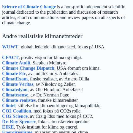
Science of Climate Change
is a non-profit independent scientific
journal dedicated to the publication and discussion of research
articles, short communications and review papers on all aspects of
climate change.
Andre realistiske klimanettsteder
WUWT
, globalt ledende klimanettsted, fokus på USA.
CFACT
, positiv visjon for klima og miljø.
Climate Audit
, Stephen McIntyre.
Climare Change Dispatch
, USA-fornuft om klima.
Climate Etc
, av Judith Curry. Anbefales!
ClimatExam
, finske realister, av Antero Olilla
Climate Veritas
, av Nikolov og Zeller.
Climate4you
, av Ole Humlum. Anbefales!
Climatesense
, av Dr. Norman Page
Climato-realistes
, franske klimarealister.
Clintel
, stiftelse for klimaendringer og klimapolitikk,
CO2 Coalition
, med fokus på CO2s rolle.
CO2 Science
, av Craig Idso med fokus på CO2.
Dr. Roy Spencer
, fokus atmosfæretemperatur.
EIKE
, Tysk institutt for klima og energi.
Energirealisme
, nyansert om energi og klima.