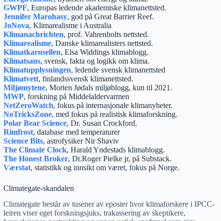
GWPF
, Europas ledende akademiske klimanettsted.
Jennifer Marohasy
, god på Great Barrier Reef.
JoNova
, Klimarealisme i Australia
Klimanachrichten
, prof. Vahrenholts nettsted.
Klimarealisme
, Danske klimarealisters nettsted.
Klimatkarusellen
, Elsa Widdings klimablogg.
Klimatsans
, svensk, fakta og logikk om klima.
Klimatupplysningen
, ledende svensk klimanettsted
Klimatvett
, finlandssvensk klimanettsted.
Miljømytene
, Morten Jødals miljøblogg, kun til 2021.
MWP
, forskning på Middelaldervarmen
NetZeroWatch
, fokus på internasjonale klimanyheter.
NoTricksZone
, med fokus på realistisk klimaforskning.
Polar Bear Science
, Dr. Susan Crockford.
Rimfrost
, database med temperaturer
Science Bits
, astrofysiker Nir Shaviv
The Climate Clock
, Harald Yndestads klimablogg.
The Honest Broker
, Dr.Roger Pielke jr, på Substack.
Værstat
, statistikk og innsikt om været, fokus på Norge.
Climategate-skandalen
Climategate består av tusener av eposter hvor klimaforskere i IPCC-
leiren viser eget forskningsjuks, trakassering av skeptikere,