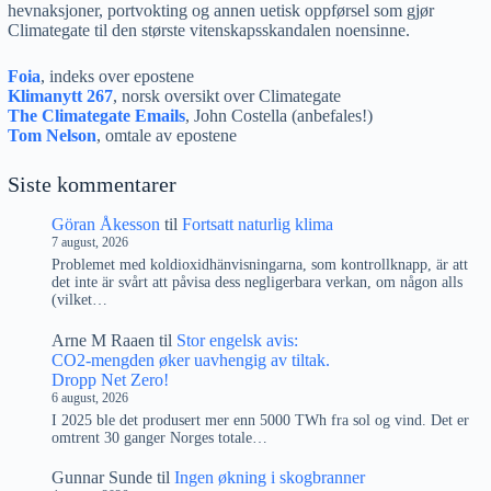
hevnaksjoner, portvokting og annen uetisk oppførsel som gjør
Climategate til den største vitenskapsskandalen noensinne.
Foia
, indeks over epostene
Klimanytt 267
, norsk oversikt over Climategate
The Climategate Emails
, John Costella (anbefales!)
Tom Nelson
, omtale av epostene
Siste kommentarer
Göran Åkesson
til
Fortsatt naturlig klima
7 august, 2026
Problemet med koldioxidhänvisningarna, som kontrollknapp, är att
det inte är svårt att påvisa dess negligerbara verkan, om någon alls
(vilket…
Arne M Raaen
til
Stor engelsk avis:
CO2-mengden øker uavhengig av tiltak.
Dropp Net Zero!
6 august, 2026
I 2025 ble det produsert mer enn 5000 TWh fra sol og vind. Det er
omtrent 30 ganger Norges totale…
Gunnar Sunde
til
Ingen økning i skogbranner