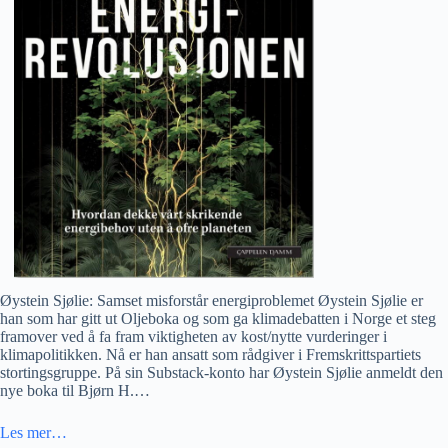
Øystein Sjølie: Samset misforstår energiproblemet Øystein Sjølie er
han som har gitt ut Oljeboka og som ga klimadebatten i Norge et steg
framover ved å fa fram viktigheten av kost/nytte vurderinger i
klimapolitikken. Nå er han ansatt som rådgiver i Fremskrittspartiets
stortingsgruppe. På sin Substack-konto har Øystein Sjølie anmeldt den
nye boka til Bjørn H.…
Les mer…