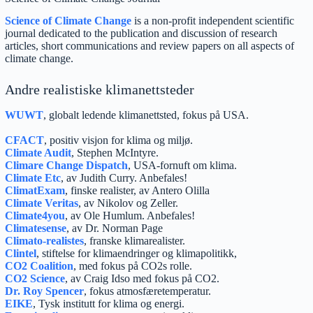
Science of Climate Change
is a non-profit independent scientific
journal dedicated to the publication and discussion of research
articles, short communications and review papers on all aspects of
climate change.
Andre realistiske klimanettsteder
WUWT
, globalt ledende klimanettsted, fokus på USA.
CFACT
, positiv visjon for klima og miljø.
Climate Audit
, Stephen McIntyre.
Climare Change Dispatch
, USA-fornuft om klima.
Climate Etc
, av Judith Curry. Anbefales!
ClimatExam
, finske realister, av Antero Olilla
Climate Veritas
, av Nikolov og Zeller.
Climate4you
, av Ole Humlum. Anbefales!
Climatesense
, av Dr. Norman Page
Climato-realistes
, franske klimarealister.
Clintel
, stiftelse for klimaendringer og klimapolitikk,
CO2 Coalition
, med fokus på CO2s rolle.
CO2 Science
, av Craig Idso med fokus på CO2.
Dr. Roy Spencer
, fokus atmosfæretemperatur.
EIKE
, Tysk institutt for klima og energi.