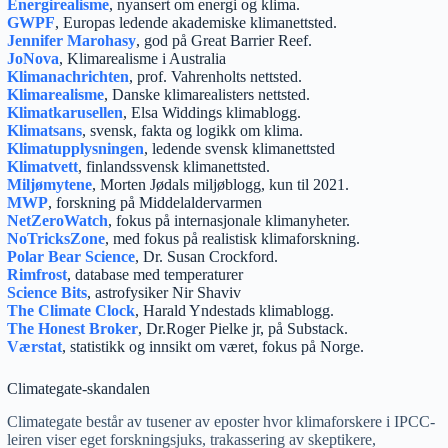
Energirealisme
, nyansert om energi og klima.
GWPF
, Europas ledende akademiske klimanettsted.
Jennifer Marohasy
, god på Great Barrier Reef.
JoNova
, Klimarealisme i Australia
Klimanachrichten
, prof. Vahrenholts nettsted.
Klimarealisme
, Danske klimarealisters nettsted.
Klimatkarusellen
, Elsa Widdings klimablogg.
Klimatsans
, svensk, fakta og logikk om klima.
Klimatupplysningen
, ledende svensk klimanettsted
Klimatvett
, finlandssvensk klimanettsted.
Miljømytene
, Morten Jødals miljøblogg, kun til 2021.
MWP
, forskning på Middelaldervarmen
NetZeroWatch
, fokus på internasjonale klimanyheter.
NoTricksZone
, med fokus på realistisk klimaforskning.
Polar Bear Science
, Dr. Susan Crockford.
Rimfrost
, database med temperaturer
Science Bits
, astrofysiker Nir Shaviv
The Climate Clock
, Harald Yndestads klimablogg.
The Honest Broker
, Dr.Roger Pielke jr, på Substack.
Værstat
, statistikk og innsikt om været, fokus på Norge.
Climategate-skandalen
Climategate består av tusener av eposter hvor klimaforskere i IPCC-
leiren viser eget forskningsjuks, trakassering av skeptikere,