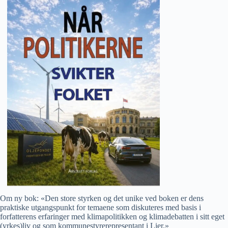
Om ny bok: «Den store styrken og det unike ved boken er dens
praktiske utgangspunkt for temaene som diskuteres med basis i
forfatterens erfaringer med klimapolitikken og klimadebatten i sitt eget
(yrkes)liv og som kommunestyrerepresentant i Lier.»