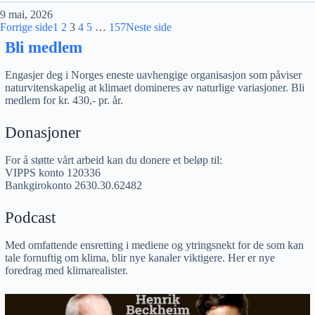
9 mai, 2026
Forrige side
1
2
3
4
5
…
157
Neste side
Bli medlem
Engasjer deg i Norges eneste uavhengige organisasjon som påviser
naturvitenskapelig at klimaet domineres av naturlige variasjoner. Bli
medlem for kr. 430,- pr. år.
Donasjoner
For å støtte vårt arbeid kan du donere et beløp til:
VIPPS konto 120336
Bankgirokonto 2630.30.62482
Podcast
Med omfattende ensretting i mediene og ytringsnekt for de som kan
tale fornuftig om klima, blir nye kanaler viktigere. Her er nye
foredrag med klimarealister.