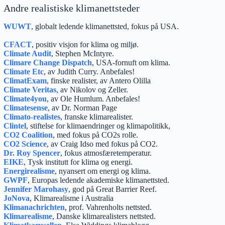
Andre realistiske klimanettsteder
WUWT
, globalt ledende klimanettsted, fokus på USA.
CFACT
, positiv visjon for klima og miljø.
Climate Audit
, Stephen McIntyre.
Climare Change Dispatch
, USA-fornuft om klima.
Climate Etc
, av Judith Curry. Anbefales!
ClimatExam
, finske realister, av Antero Olilla
Climate Veritas
, av Nikolov og Zeller.
Climate4you
, av Ole Humlum. Anbefales!
Climatesense
, av Dr. Norman Page
Climato-realistes
, franske klimarealister.
Clintel
, stiftelse for klimaendringer og klimapolitikk,
CO2 Coalition
, med fokus på CO2s rolle.
CO2 Science
, av Craig Idso med fokus på CO2.
Dr. Roy Spencer
, fokus atmosfæretemperatur.
EIKE
, Tysk institutt for klima og energi.
Energirealisme
, nyansert om energi og klima.
GWPF
, Europas ledende akademiske klimanettsted.
Jennifer Marohasy
, god på Great Barrier Reef.
JoNova
, Klimarealisme i Australia
Klimanachrichten
, prof. Vahrenholts nettsted.
Klimarealisme
, Danske klimarealisters nettsted.