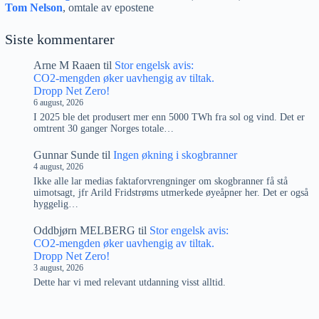
Tom Nelson
, omtale av epostene
Siste kommentarer
Arne M Raaen
til
Stor engelsk avis:
CO2-mengden øker uavhengig av tiltak.
Dropp Net Zero!
6 august, 2026
I 2025 ble det produsert mer enn 5000 TWh fra sol og vind. Det er
omtrent 30 ganger Norges totale…
Gunnar Sunde
til
Ingen økning i skogbranner
4 august, 2026
Ikke alle lar medias faktaforvrengninger om skogbranner få stå
uimotsagt, jfr Arild Fridstrøms utmerkede øyeåpner her. Det er også
hyggelig…
Oddbjørn MELBERG
til
Stor engelsk avis:
CO2-mengden øker uavhengig av tiltak.
Dropp Net Zero!
3 august, 2026
Dette har vi med relevant utdanning visst alltid.