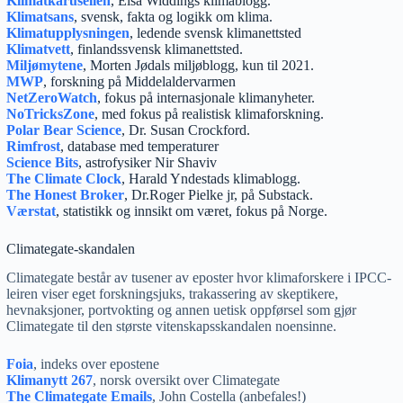
Klimatkarusellen
, Elsa Widdings klimablogg.
Klimatsans
, svensk, fakta og logikk om klima.
Klimatupplysningen
, ledende svensk klimanettsted
Klimatvett
, finlandssvensk klimanettsted.
Miljømytene
, Morten Jødals miljøblogg, kun til 2021.
MWP
, forskning på Middelaldervarmen
NetZeroWatch
, fokus på internasjonale klimanyheter.
NoTricksZone
, med fokus på realistisk klimaforskning.
Polar Bear Science
, Dr. Susan Crockford.
Rimfrost
, database med temperaturer
Science Bits
, astrofysiker Nir Shaviv
The Climate Clock
, Harald Yndestads klimablogg.
The Honest Broker
, Dr.Roger Pielke jr, på Substack.
Værstat
, statistikk og innsikt om været, fokus på Norge.
Climategate-skandalen
Climategate består av tusener av eposter hvor klimaforskere i IPCC-
leiren viser eget forskningsjuks, trakassering av skeptikere,
hevnaksjoner, portvokting og annen uetisk oppførsel som gjør
Climategate til den største vitenskapsskandalen noensinne.
Foia
, indeks over epostene
Klimanytt 267
, norsk oversikt over Climategate
The Climategate Emails
, John Costella (anbefales!)