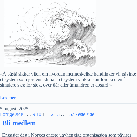
«Å påstå sikker viten om hvordan menneskelige handlinger vil påvirke
et system som jordens klima – et system vi ikke kan forutsi uten å
simulere steg for steg, over tiår eller århundrer, er absurd.»
Les mer…
5 august, 2025
Forrige side
1
…
9
10
11
12
13
…
157
Neste side
Bli medlem
Engasjer deg i Norges eneste uavhengige organisasjon som påviser