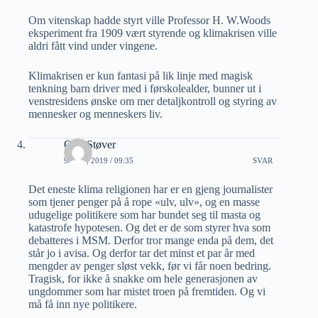
Om vitenskap hadde styrt ville Professor H. W.Woods
eksperiment fra 1909 vært styrende og klimakrisen ville
aldri fått vind under vingene.
Klimakrisen er kun fantasi på lik linje med magisk
tenkning barn driver med i førskolealder, bunner ut i
venstresidens ønske om mer detaljkontroll og styring av
mennesker og menneskers liv.
Otto Støver
9 JULI, 2019 / 09:35
SVAR
Det eneste klima religionen har er en gjeng journalister
som tjener penger på å rope «ulv, ulv», og en masse
udugelige politikere som har bundet seg til masta og
katastrofe hypotesen. Og det er de som styrer hva som
debatteres i MSM. Derfor tror mange enda på dem, det
står jo i avisa. Og derfor tar det minst et par år med
mengder av penger sløst vekk, før vi får noen bedring.
Tragisk, for ikke å snakke om hele generasjonen av
ungdommer som har mistet troen på fremtiden. Og vi
må få inn nye politikere.