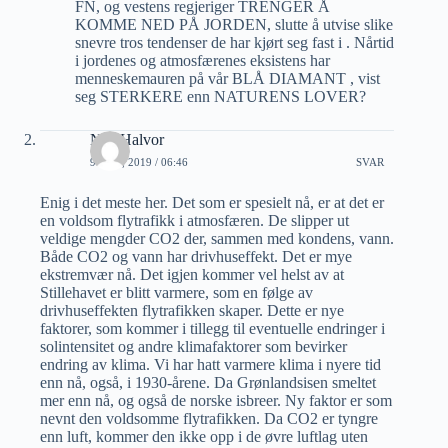
FN, og vestens regjeriger TRENGER Å
KOMME NED PÅ JORDEN, slutte å utvise slike
snevre tros tendenser de har kjørt seg fast i . Nårtid
i jordenes og atmosfærenes eksistens har
menneskemauren på vår BLÅ DIAMANT , vist
seg STERKERE enn NATURENS LOVER?
Nils Halvor
9 JULI, 2019 / 06:46
SVAR
Enig i det meste her. Det som er spesielt nå, er at det er
en voldsom flytrafikk i atmosfæren. De slipper ut
veldige mengder CO2 der, sammen med kondens, vann.
Både CO2 og vann har drivhuseffekt. Det er mye
ekstremvær nå. Det igjen kommer vel helst av at
Stillehavet er blitt varmere, som en følge av
drivhuseffekten flytrafikken skaper. Dette er nye
faktorer, som kommer i tillegg til eventuelle endringer i
solintensitet og andre klimafaktorer som bevirker
endring av klima. Vi har hatt varmere klima i nyere tid
enn nå, også, i 1930-årene. Da Grønlandsisen smeltet
mer enn nå, og også de norske isbreer. Ny faktor er som
nevnt den voldsomme flytrafikken. Da CO2 er tyngre
enn luft, kommer den ikke opp i de øvre luftlag uten