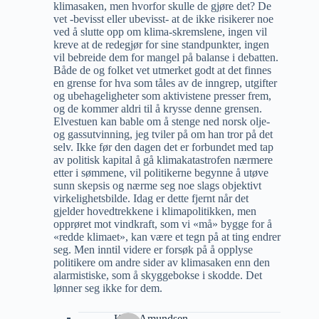
klimasaken, men hvorfor skulle de gjøre det? De
vet -bevisst eller ubevisst- at de ikke risikerer noe
ved å slutte opp om klima-skremslene, ingen vil
kreve at de redegjør for sine standpunkter, ingen
vil bebreide dem for mangel på balanse i debatten.
Både de og folket vet utmerket godt at det finnes
en grense for hva som tåles av de inngrep, utgifter
og ubehageligheter som aktivistene presser frem,
og de kommer aldri til å krysse denne grensen.
Elvestuen kan bable om å stenge ned norsk olje-
og gassutvinning, jeg tviler på om han tror på det
selv. Ikke før den dagen det er forbundet med tap
av politisk kapital å gå klimakatastrofen nærmere
etter i sømmene, vil politikerne begynne å utøve
sunn skepsis og nærme seg noe slags objektivt
virkelighetsbilde. Idag er dette fjernt når det
gjelder hovedtrekkene i klimapolitikken, men
opprøret mot vindkraft, som vi «må» bygge for å
«redde klimaet», kan være et tegn på at ting endrer
seg. Men inntil videre er forsøk på å opplyse
politikere om andre sider av klimasaken enn den
alarmistiske, som å skyggebokse i skodde. Det
lønner seg ikke for dem.
Knut Amundsen