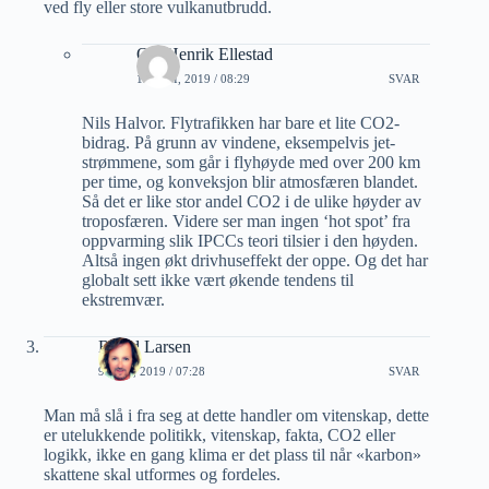
ved fly eller store vulkanutbrudd.
Ole Henrik Ellestad
13 JULI, 2019 / 08:29
SVAR
Nils Halvor. Flytrafikken har bare et lite CO2-
bidrag. På grunn av vindene, eksempelvis jet-
strømmene, som går i flyhøyde med over 200 km
per time, og konveksjon blir atmosfæren blandet.
Så det er like stor andel CO2 i de ulike høyder av
troposfæren. Videre ser man ingen ‘hot spot’ fra
oppvarming slik IPCCs teori tilsier i den høyden.
Altså ingen økt drivhuseffekt der oppe. Og det har
globalt sett ikke vært økende tendens til
ekstremvær.
Roald Larsen
9 JULI, 2019 / 07:28
SVAR
Man må slå i fra seg at dette handler om vitenskap, dette
er utelukkende politikk, vitenskap, fakta, CO2 eller
logikk, ikke en gang klima er det plass til når «karbon»
skattene skal utformes og fordeles.