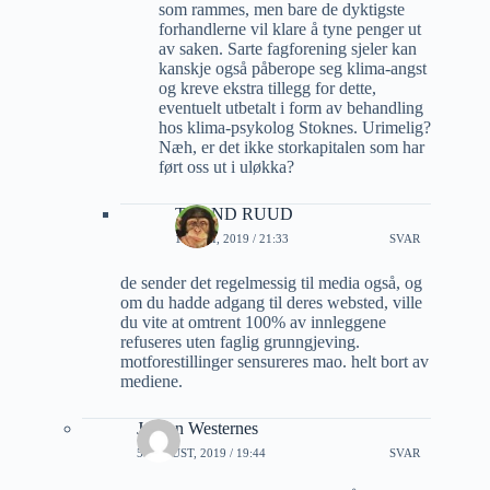
som rammes, men bare de dyktigste
forhandlerne vil klare å tyne penger ut
av saken. Sarte fagforening sjeler kan
kanskje også påberope seg klima-angst
og kreve ekstra tillegg for dette,
eventuelt utbetalt i form av behandling
hos klima-psykolog Stoknes. Urimelig?
Næh, er det ikke storkapitalen som har
ført oss ut i uløkka?
TROND RUUD
13 JULI, 2019 / 21:33
SVAR
de sender det regelmessig til media også, og
om du hadde adgang til deres websted, ville
du vite at omtrent 100% av innleggene
refuseres uten faglig grunngjeving.
motforestillinger sensureres mao. helt bort av
mediene.
Jorunn Westernes
5 AUGUST, 2019 / 19:44
SVAR