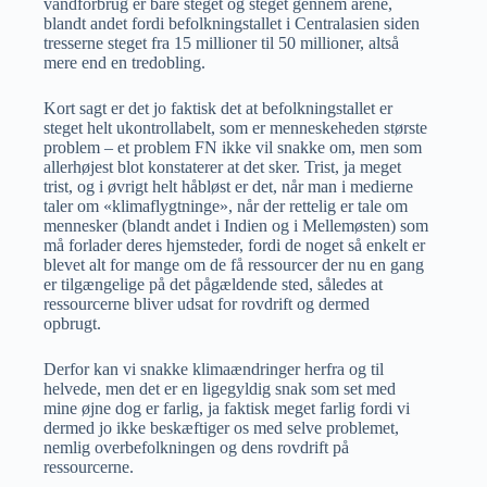
vandforbrug er bare steget og steget gennem årene,
blandt andet fordi befolkningstallet i Centralasien siden
tresserne steget fra 15 millioner til 50 millioner, altså
mere end en tredobling.
Kort sagt er det jo faktisk det at befolkningstallet er
steget helt ukontrollabelt, som er menneskeheden største
problem – et problem FN ikke vil snakke om, men som
allerhøjest blot konstaterer at det sker. Trist, ja meget
trist, og i øvrigt helt håbløst er det, når man i medierne
taler om «klimaflygtninge», når der rettelig er tale om
mennesker (blandt andet i Indien og i Mellemøsten) som
må forlader deres hjemsteder, fordi de noget så enkelt er
blevet alt for mange om de få ressourcer der nu en gang
er tilgængelige på det pågældende sted, således at
ressourcerne bliver udsat for rovdrift og dermed
opbrugt.
Derfor kan vi snakke klimaændringer herfra og til
helvede, men det er en ligegyldig snak som set med
mine øjne dog er farlig, ja faktisk meget farlig fordi vi
dermed jo ikke beskæftiger os med selve problemet,
nemlig overbefolkningen og dens rovdrift på
ressourcerne.