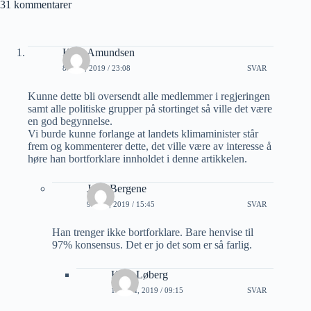
31 kommentarer
Knut Amundsen
8 JULI, 2019 / 23:08
SVAR
Kunne dette bli oversendt alle medlemmer i regjeringen
samt alle politiske grupper på stortinget så ville det være
en god begynnelse.
Vi burde kunne forlange at landets klimaminister står
frem og kommenterer dette, det ville være av interesse å
høre han bortforklare innholdet i denne artikkelen.
Jarle Bergene
9 JULI, 2019 / 15:45
SVAR
Han trenger ikke bortforklare. Bare henvise til
97% konsensus. Det er jo det som er så farlig.
Knut Løberg
11 JULI, 2019 / 09:15
SVAR