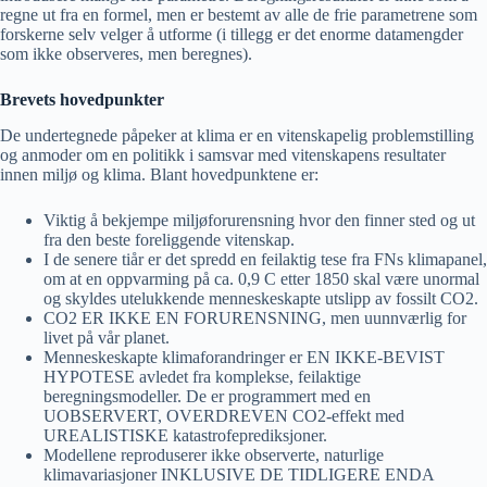
regne ut fra en formel, men er bestemt av alle de frie parametrene som
forskerne selv velger å utforme (i tillegg er det enorme datamengder
som ikke observeres, men beregnes).
Brevets hovedpunkter
De undertegnede påpeker at klima er en vitenskapelig problemstilling
og anmoder om en politikk i samsvar med vitenskapens resultater
innen miljø og klima. Blant hovedpunktene er:
Viktig å bekjempe miljøforurensning hvor den finner sted og ut
fra den beste foreliggende vitenskap.
I de senere tiår er det spredd en feilaktig tese fra FNs klimapanel,
om at en oppvarming på ca. 0,9 C etter 1850 skal være unormal
og skyldes utelukkende menneskeskapte utslipp av fossilt CO2.
CO2 ER IKKE EN FORURENSNING, men uunnværlig for
livet på vår planet.
Menneskeskapte klimaforandringer er EN IKKE-BEVIST
HYPOTESE avledet fra komplekse, feilaktige
beregningsmodeller. De er programmert med en
UOBSERVERT, OVERDREVEN CO2-effekt med
UREALISTISKE katastrofeprediksjoner.
Modellene reproduserer ikke observerte, naturlige
klimavariasjoner INKLUSIVE DE TIDLIGERE ENDA