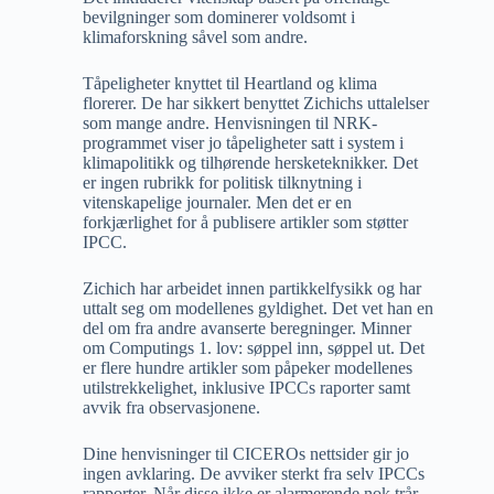
bevilgninger som dominerer voldsomt i
klimaforskning såvel som andre.
Tåpeligheter knyttet til Heartland og klima
florerer. De har sikkert benyttet Zichichs uttalelser
som mange andre. Henvisningen til NRK-
programmet viser jo tåpeligheter satt i system i
klimapolitikk og tilhørende hersketeknikker. Det
er ingen rubrikk for politisk tilknytning i
vitenskapelige journaler. Men det er en
forkjærlighet for å publisere artikler som støtter
IPCC.
Zichich har arbeidet innen partikkelfysikk og har
uttalt seg om modellenes gyldighet. Det vet han en
del om fra andre avanserte beregninger. Minner
om Computings 1. lov: søppel inn, søppel ut. Det
er flere hundre artikler som påpeker modellenes
utilstrekkelighet, inklusive IPCCs raporter samt
avvik fra observasjonene.
Dine henvisninger til CICEROs nettsider gir jo
ingen avklaring. De avviker sterkt fra selv IPCCs
rapporter. Når disse ikke er alarmerende nok trår