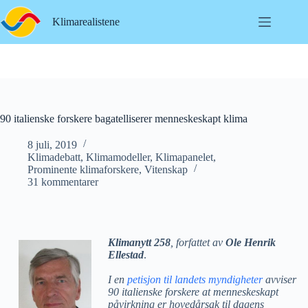
Hopp
til
Klimarealistene
innholdet
90 italienske forskere bagatelliserer menneskeskapt klima
8 juli, 2019
Klimadebatt
,
Klimamodeller
,
Klimapanelet
,
Prominente klimaforskere
,
Vitenskap
31 kommentarer
Klimanytt 258
, forfattet av
Ole Henrik
Ellestad
.
I en
petisjon til landets myndigheter
avviser
90 italienske forskere at menneskeskapt
påvirkning er hovedårsak til dagens