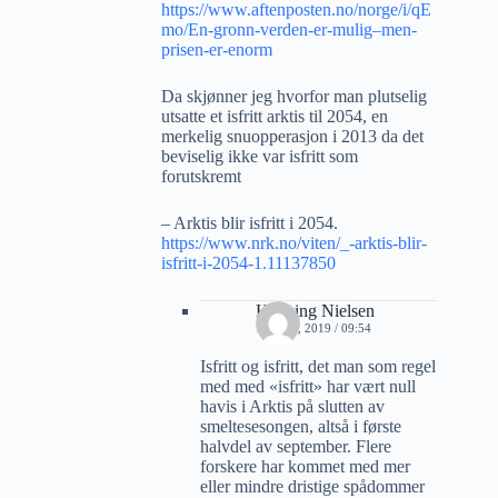
https://www.aftenposten.no/norge/i/qE
mo/En-gronn-verden-er-mulig–men-
prisen-er-enorm
Da skjønner jeg hvorfor man plutselig
utsatte et isfritt arktis til 2054, en
merkelig snuopperasjon i 2013 da det
beviselig ikke var isfritt som
forutskremt
– Arktis blir isfritt i 2054.
https://www.nrk.no/viten/_-arktis-blir-
isfritt-i-2054-1.11137850
Henning Nielsen
15 JULI, 2019 / 09:54
Isfritt og isfritt, det man som regel
med med «isfritt» har vært null
havis i Arktis på slutten av
smeltesesongen, altså i første
halvdel av september. Flere
forskere har kommet med mer
eller mindre dristige spådommer