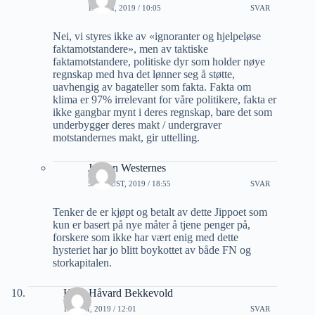
15 JULI, 2019 / 10:05
SVAR
Nei, vi styres ikke av «ignoranter og hjelpeløse
faktamotstandere», men av taktiske
faktamotstandere, politiske dyr som holder nøye
regnskap med hva det lønner seg å støtte,
uavhengig av bagateller som fakta. Fakta om
klima er 97% irrelevant for våre politikere, fakta er
ikke gangbar mynt i deres regnskap, bare det som
underbygger deres makt / undergraver
motstandernes makt, gir uttelling.
Jorunn Westernes
5 AUGUST, 2019 / 18:55
SVAR
Tenker de er kjøpt og betalt av dette Jippoet som
kun er basert på nye måter å tjene penger på,
forskere som ikke har vært enig med dette
hysteriet har jo blitt boykottet av både FN og
storkapitalen.
Knut Håvard Bekkevold
15 JULI, 2019 / 12:01
SVAR