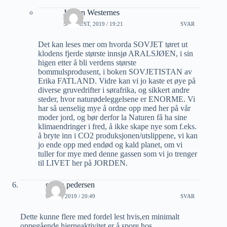
Jorunn Westernes
5 AUGUST, 2019 / 19:21
SVAR
Det kan leses mer om hvorda SOVJET tøret ut
klodens fjerde største innsjø ARALSJØEN, i sin
higen etter å bli verdens største
bommulsprodusent, i boken SOVJETISTAN av
Erika FATLAND. Vidre kan vi jo kaste et øye på
diverse gruvedrifter i sørafrika, og sikkert andre
steder, hvor naturødeleggelsene er ENORME. Vi
har så uenselig mye å ordne opp med her på vår
moder jord, og bør derfor la Naturen få ha sine
klimaendringer i fred, å ikke skape nye som f.eks.
å bryte inn i CO2 produksjonen/utslippene, vi kan
jo ende opp med endød og kald planet, om vi
tuller for mye med denne gassen som vi jo trenger
til LIVET her på JORDEN.
stefan pedersen
9 JULI, 2019 / 20:49
SVAR
Dette kunne flere med fordel lest hvis,en minimalt
oppegående hjerneaktivitet er å spore hos