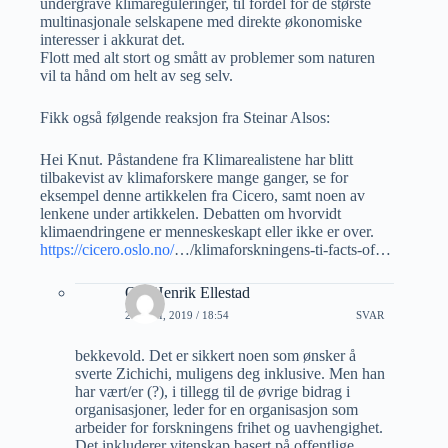
undergrave klimareguleringer, til fordel for de største
multinasjonale selskapene med direkte økonomiske
interesser i akkurat det.
Flott med alt stort og smått av problemer som naturen
vil ta hånd om helt av seg selv.
Fikk også følgende reaksjon fra Steinar Alsos:
Hei Knut. Påstandene fra Klimarealistene har blitt
tilbakevist av klimaforskere mange ganger, se for
eksempel denne artikkelen fra Cicero, samt noen av
lenkene under artikkelen. Debatten om hvorvidt
klimaendringene er menneskeskapt eller ikke er over.
https://cicero.oslo.no/
…/klimaforskningens-ti-facts-of…
Ole Henrik Ellestad
20 JULI, 2019 / 18:54
SVAR
bekkevold. Det er sikkert noen som ønsker å
sverte Zichichi, muligens deg inklusive. Men han
har vært/er (?), i tillegg til de øvrige bidrag i
organisasjoner, leder for en organisasjon som
arbeider for forskningens frihet og uavhengighet.
Det inkluderer vitenskap basert på offentlige