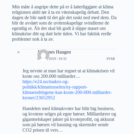
Min måte å angripe dette på er å latterliggjøre at klima
religionen aldri tør å ta en vitenskapelig debatt. Den
dagen de blir nødt til det går det raskt ned med dem. Da
blir de avslørt som de uvitenskapelige svindlerne de
egentlig er. Åh det skal bli godt å slippe maset om
klimakrise ditt og datt hele tiden. Vi har faktisk reelle
problemer nok å ta av.
Johannes Haugen
9 JULI, 2019 / 16:32
SVAR
Jeg nevnte at man har regnet ut at klimakrisen vil
koste oss 200.000 milliarder…
https://e24.no/makro-og-
politikk/klimatrusselen/ny-rapport-
klimaendringene-kan-koste-200-000-milliarder-
kroner/23652952
Handelen med klimakvoter har blitt big business,
og kvotene selges på egne børser. Milliardærer og
gigantselskaper jakter på kvoteprofitt, og akkurat
som på børsen vil hausing og skremsler sende
CO2 prisen til vers…