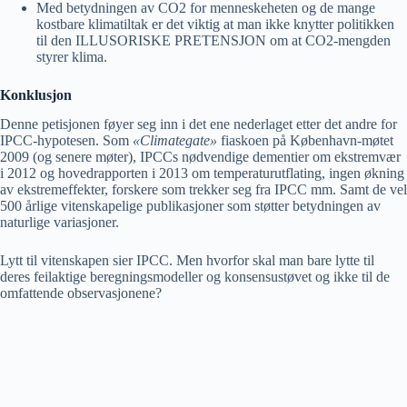
Med betydningen av CO2 for menneskeheten og de mange
kostbare klimatiltak er det viktig at man ikke knytter politikken
til den ILLUSORISKE PRETENSJON om at CO2-mengden
styrer klima.
Konklusjon
Denne petisjonen føyer seg inn i det ene nederlaget etter det andre for
IPCC-hypotesen. Som
«Climategate»
fiaskoen på København-møtet
2009 (og senere møter), IPCCs nødvendige dementier om ekstremvær
i 2012 og hovedrapporten i 2013 om temperaturutflating, ingen økning
av ekstremeffekter, forskere som trekker seg fra IPCC mm. Samt de vel
500 årlige vitenskapelige publikasjoner som støtter betydningen av
naturlige variasjoner.
Lytt til vitenskapen sier IPCC. Men hvorfor skal man bare lytte til
deres feilaktige beregningsmodeller og konsensustøvet og ikke til de
omfattende observasjonene?