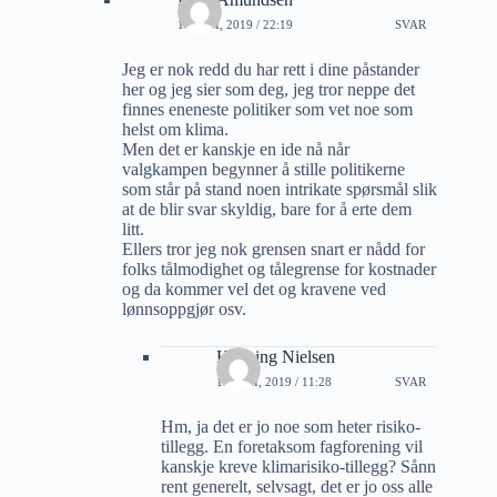
11 JULI, 2019 / 22:19
SVAR
Jeg er nok redd du har rett i dine påstander
her og jeg sier som deg, jeg tror neppe det
finnes eneneste politiker som vet noe som
helst om klima.
Men det er kanskje en ide nå når
valgkampen begynner å stille politikerne
som står på stand noen intrikate spørsmål slik
at de blir svar skyldig, bare for å erte dem
litt.
Ellers tror jeg nok grensen snart er nådd for
folks tålmodighet og tålegrense for kostnader
og da kommer vel det og kravene ved
lønnsoppgjør osv.
Henning Nielsen
14 JULI, 2019 / 11:28
SVAR
Hm, ja det er jo noe som heter risiko-
tillegg. En foretaksom fagforening vil
kanskje kreve klimarisiko-tillegg? Sånn
rent generelt, selvsagt, det er jo oss alle