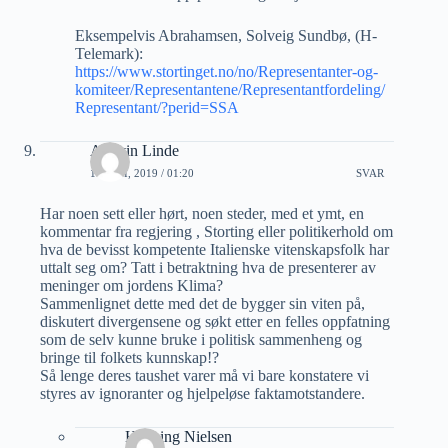
Eksempelvis Abrahamsen, Solveig Sundbø, (H-
Telemark):
https://www.stortinget.no/no/Representanter-og-
komiteer/Representantene/Representantfordeling/
Representant/?perid=SSA
Audvin Linde
14 JULI, 2019 / 01:20
SVAR
Har noen sett eller hørt, noen steder, med et ymt, en
kommentar fra regjering , Storting eller politikerhold om
hva de bevisst kompetente Italienske vitenskapsfolk har
uttalt seg om? Tatt i betraktning hva de presenterer av
meninger om jordens Klima?
Sammenlignet dette med det de bygger sin viten på,
diskutert divergensene og søkt etter en felles oppfatning
som de selv kunne bruke i politisk sammenheng og
bringe til folkets kunnskap!?
Så lenge deres taushet varer må vi bare konstatere vi
styres av ignoranter og hjelpeløse faktamotstandere.
Henning Nielsen