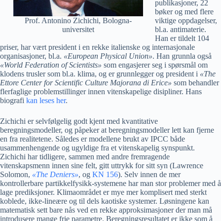
publikasjoner, 22
bøker og med flere
Prof. Antonino Zichichi, Bologna-
viktige oppdagelser,
universitet
bl.a. antimaterie.
Han er tildelt 104
priser, har vært president i en rekke italienske og internasjonale
organisasjoner, bl.a.
«European Physical Union»
. Han grunnla også
«World Federation of Scientists»
som engasjerer seg i spørsmål om
klodens trusler som bl.a. klima, og er grunnlegger og president i
«The
Ettore Center for Scientific Culture Majorana di Erice»
som behandler
flerfaglige problemstillinger innen vitenskapelige disipliner. Hans
biografi
kan leses her
.
Zichichi er selvfølgelig godt kjent med kvantitative
beregningsmodeller, og påpeker at beregningsmodeller lett kan fjerne
en fra realitetene. Således er modellene brukt av IPCC både
usammenhengende og ugyldige fra et vitenskapelig synspunkt.
Zichichi har tidligere, sammen med andre fremragende
vitenskapsmenn innen sine felt, gitt uttrykk for sitt syn (Lawrence
Solomon,
«The Deniers»
, og
KN 156
). Selv innen de mer
kontrollerbare partikkelfysikk-systemene har man stor problemer med å
lage prediksjoner. Klimaområdet er mye mer komplisert med sterkt
koblede, ikke-lineære og til dels kaotiske systemer. Løsningene kan
matematisk sett bare nås ved en rekke approksimasjoner der man må
introdusere mange frie parametre. Beregningsresultatet er ikke som å