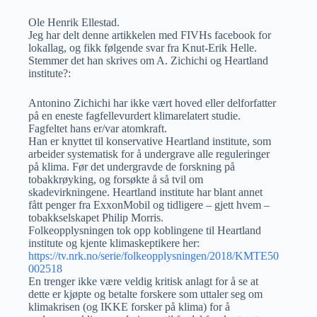
Ole Henrik Ellestad.
Jeg har delt denne artikkelen med FIVHs facebook for
lokallag, og fikk følgende svar fra Knut-Erik Helle.
Stemmer det han skrives om A. Zichichi og Heartland
institute?:
Antonino Zichichi har ikke vært hoved eller delforfatter
på en eneste fagfellevurdert klimarelatert studie.
Fagfeltet hans er/var atomkraft.
Han er knyttet til konservative Heartland institute, som
arbeider systematisk for å undergrave alle reguleringer
på klima. Før det undergravde de forskning på
tobakkrøyking, og forsøkte å så tvil om
skadevirkningene. Heartland institute har blant annet
fått penger fra ExxonMobil og tidligere – gjett hvem –
tobakkselskapet Philip Morris.
Folkeopplysningen tok opp koblingene til Heartland
institute og kjente klimaskeptikere her:
https://tv.nrk.no/serie/folkeopplysningen/2018/KMTE50
002518
En trenger ikke være veldig kritisk anlagt for å se at
dette er kjøpte og betalte forskere som uttaler seg om
klimakrisen (og IKKE forsker på klima) for å