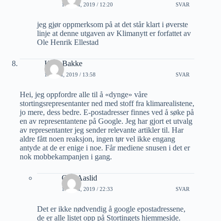
10 JULI, 2019 / 12:20
SVAR
jeg gjør oppmerksom på at det står klart i øverste
linje at denne utgaven av Klimanytt er forfattet av
Ole Henrik Ellestad
Knut Bakke
12 JULI, 2019 / 13:58
SVAR
Hei, jeg oppfordre alle til å «dynge» våre
stortingsrepresentanter ned med stoff fra klimarealistene,
jo mere, dess bedre. E-postadresser finnes ved å søke på
en av representantene på Google. Jeg har gjort et utvalg
av representanter jeg sender relevante artikler til. Har
aldre fått noen reaksjon, ingen tør vel ikke engang
antyde at de er enige i noe. Får mediene snusen i det er
nok mobbekampanjen i gang.
Geir Aaslid
12 JULI, 2019 / 22:33
SVAR
Det er ikke nødvendig å google epostadressene,
de er alle listet opp på Stortingets hjemmeside.