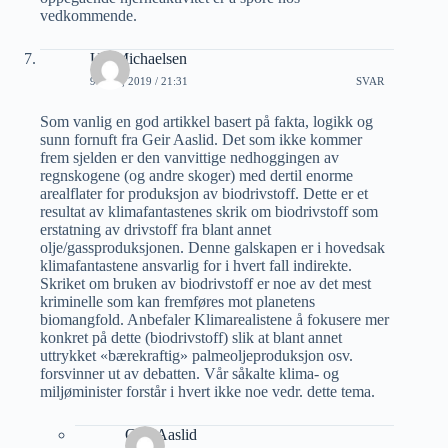
vedkommende.
Ulf Michaelsen
9 JULI, 2019 / 21:31
SVAR
Som vanlig en god artikkel basert på fakta, logikk og
sunn fornuft fra Geir Aaslid. Det som ikke kommer
frem sjelden er den vanvittige nedhoggingen av
regnskogene (og andre skoger) med dertil enorme
arealflater for produksjon av biodrivstoff. Dette er et
resultat av klimafantastenes skrik om biodrivstoff som
erstatning av drivstoff fra blant annet
olje/gassproduksjonen. Denne galskapen er i hovedsak
klimafantastene ansvarlig for i hvert fall indirekte.
Skriket om bruken av biodrivstoff er noe av det mest
kriminelle som kan fremføres mot planetens
biomangfold. Anbefaler Klimarealistene å fokusere mer
konkret på dette (biodrivstoff) slik at blant annet
uttrykket «bærekraftig» palmeoljeproduksjon osv.
forsvinner ut av debatten. Vår såkalte klima- og
miljøminister forstår i hvert ikke noe vedr. dette tema.
Geir Aaslid