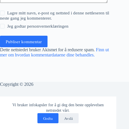
Lagre mitt navn, e-post og nettsted i denne nettleseren til
neste gang jeg kommenterer.
Jeg godtar
personvernerklæringen
Publiser kommentar
Dette nettstedet bruker Akismet for å redusere spam.
Finn ut
mer om hvordan kommentardataene dine behandles.
Copyright © 2026
Fyll ut nedenfor skjema for automatisk å få en mail om nye
Vi bruker infokapsler for å gi deg den beste opplevelsen
artikler.
nettstedet vårt.
Godta
Avslå
Navn