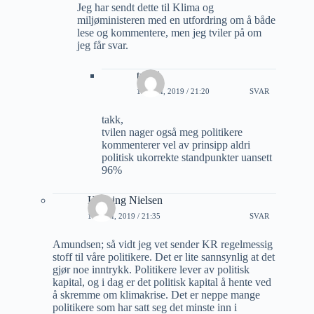
Jeg har sendt dette til Klima og
miljøministeren med en utfordring om å både
lese og kommentere, men jeg tviler på om
jeg får svar.
trond
13 JULI, 2019 / 21:20
SVAR
takk,
tvilen nager også meg politikere
kommenterer vel av prinsipp aldri
politisk ukorrekte standpunkter uansett
96%
Henning Nielsen
11 JULI, 2019 / 21:35
SVAR
Amundsen; så vidt jeg vet sender KR regelmessig
stoff til våre politikere. Det er lite sannsynlig at det
gjør noe inntrykk. Politikere lever av politisk
kapital, og i dag er det politisk kapital å hente ved
å skremme om klimakrise. Det er neppe mange
politikere som har satt seg det minste inn i