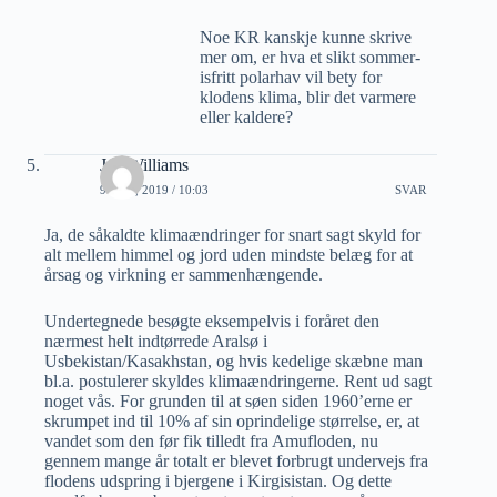
Noe KR kanskje kunne skrive
mer om, er hva et slikt sommer-
isfritt polarhav vil bety for
klodens klima, blir det varmere
eller kaldere?
Jan Williams
9 JULI, 2019 / 10:03
SVAR
Ja, de såkaldte klimaændringer for snart sagt skyld for
alt mellem himmel og jord uden mindste belæg for at
årsag og virkning er sammenhængende.
Undertegnede besøgte eksempelvis i foråret den
nærmest helt indtørrede Aralsø i
Usbekistan/Kasakhstan, og hvis kedelige skæbne man
bl.a. postulerer skyldes klimaændringerne. Rent ud sagt
noget vås. For grunden til at søen siden 1960’erne er
skrumpet ind til 10% af sin oprindelige størrelse, er, at
vandet som den før fik tilledt fra Amufloden, nu
gennem mange år totalt er blevet forbrugt undervejs fra
flodens udspring i bjergene i Kirgisistan. Og dette