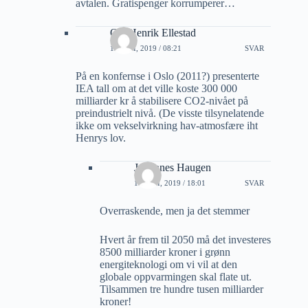
avtalen. Gratispenger korrumperer…
Ole Henrik Ellestad
13 JULI, 2019 / 08:21
SVAR
På en konfernse i Oslo (2011?) presenterte
IEA tall om at det ville koste 300 000
milliarder kr å stabilisere CO2-nivået på
preindustrielt nivå. (De visste tilsynelatende
ikke om vekselvirkning hav-atmosfære iht
Henrys lov.
Johannes Haugen
14 JULI, 2019 / 18:01
SVAR
Overraskende, men ja det stemmer
Hvert år frem til 2050 må det investeres
8500 milliarder kroner i grønn
energiteknologi om vi vil at den
globale oppvarmingen skal flate ut.
Tilsammen tre hundre tusen milliarder
kroner!