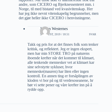
andre, som CICERO og Bjerknessenteret mm. i
Norge, til med bistand ved kvasivitenskap. Her
har jeg ikke nevnt vitenskapelig begrunnelser, men
det gjør heller ikke CICERO i henvisningene.
Jorunn Westernes
5 AUGUST, 2019 / 18:51
SVAR
Takk og pris for at det finnes folk som tenker
kritisk, og reflektert. Jeg er ingen ekspert,
men har min STORE TRO på naturens
iboende krefter når det kommer til klimaet,
alle tenkende mennesker vet at klimaet kar
sine selvstyrte sykluser, hvor
menneske(mauren) har liten eller ingen
kontroll. En annen ting er forsåplingen av
kloden vi bor på og til verdesoseanene, hr
bør vi sette pener og våre krefter inn på å
rydde opp.