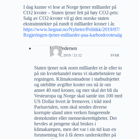
I dag kunne vi lese at Norge tjener milliarder på
CO2 kvoter – Staten tjener fett på høy CO2-pris:
Salg av CO2-kvoter vil gi den norske staten
ekstrainntekter på rundt ti milliarder kroner i år.
https://www.hegnar.no/Nyheter/Politikk/2019/07/
Regjeringen-tjener-milliarder-paa-karbonkvotesalg
Erik Pedersen
11 JULI, 2019 / 21:12
SVAR
Staten tjener nok noen milliarder et år eller to
på sin kvotehandel mens vi skattebetalere tar
regningen. Klimakostnadene i statbudsjettet
og uteblitte avgifter koster oss nå år om
annet 40 mrd kroner, og mer skal det bli da
Vesteuropa og Norge skal samle inn 100 mrd
US Dollar hvert år fremover, i tråd med
Parisavtalen, som skal sendes diverse
korrupte uland uten verken fungerende
demokratier eller menneskerettigheter. Det
hevdes at pengene skal brukes i
klimakampen, men det var i sin tid kun en
forutsetning for å få deres underskrifter på