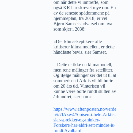
om når dette vi inntreffe, som
også KR har skrevet mye om. En
av de seneste spådommene på
hjemmeplan, fra 2018, er vel
Bjørn Samsets advarsel om hva
som skjer i 2038:
«Der klimaskeptikere ofte
kritiserer klimamodellen, er dette
håndfaste bevis, sier Samset.
– Dette er ikke en klimamodell,
men rene målinger fra satellitter.
Og ifølge målinger ser det ut til at
sommerisen i Arktis vil bli borte
om 20 års tid. Vinterisen vil
kunne være borte rundt slutten av
århundret, sier han.»
https://www.aftenposten.no/verde
n/i/7lAzw4/Sjoisen-i-hele-Arktis-
slar-sprekker-og-minker-
Forskere-har-aldri-sett-mindre-is-
rundt-Svalbard