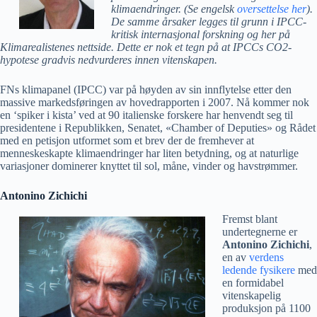
klimaendringer. (Se engelsk
oversettelse her
).
De samme årsaker legges til grunn i IPCC-
kritisk internasjonal forskning og her på
Klimarealistenes nettside. Dette er nok et tegn på at IPCCs CO2-
hypotese gradvis nedvurderes innen vitenskapen.
FNs klimapanel (IPCC) var på høyden av sin innflytelse etter den
massive markedsføringen av hovedrapporten i 2007. Nå kommer nok
en ‘spiker i kista’ ved at 90 italienske forskere har henvendt seg til
presidentene i Republikken, Senatet, «Chamber of Deputies» og Rådet
med en petisjon utformet som et brev der de fremhever at
menneskeskapte klimaendringer har liten betydning, og at naturlige
variasjoner dominerer knyttet til sol, måne, vinder og havstrømmer.
Antonino Zichichi
Fremst blant
undertegnerne er
Antonino Zichichi
,
en av
verdens
ledende fysikere
med
en formidabel
vitenskapelig
produksjon på 1100