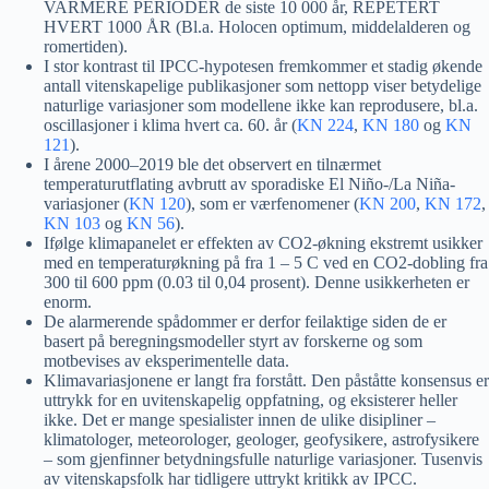
VARMERE PERIODER de siste 10 000 år, REPETERT
HVERT 1000 ÅR (Bl.a. Holocen optimum, middelalderen og
romertiden).
I stor kontrast til IPCC-hypotesen fremkommer et stadig økende
antall vitenskapelige publikasjoner som nettopp viser betydelige
naturlige variasjoner som modellene ikke kan reprodusere, bl.a.
oscillasjoner i klima hvert ca. 60. år (
KN 224
,
KN 180
og
KN
121
).
I årene 2000
–
2019 ble det observert en tilnærmet
temperaturutflating avbrutt av sporadiske El Niño-/La Niña-
variasjoner (
KN 120
), som er værfenomener (
KN 200
,
KN 172
,
KN 103
og
KN 56
).
Ifølge klimapanelet er effekten av CO2-økning ekstremt usikker
med en temperaturøkning på fra 1
–
5 C ved en CO2-dobling fra
300 til 600 ppm (0.03 til 0,04 prosent). Denne usikkerheten er
enorm.
De alarmerende spådommer er derfor feilaktige siden de er
basert på beregningsmodeller styrt av forskerne og som
motbevises av eksperimentelle data.
Klimavariasjonene er langt fra forstått. Den påståtte konsensus er
uttrykk for en uvitenskapelig oppfatning, og eksisterer heller
ikke. Det er mange spesialister innen de ulike disipliner –
klimatologer, meteorologer, geologer, geofysikere, astrofysikere
– som gjenfinner betydningsfulle naturlige variasjoner. Tusenvis
av vitenskapsfolk har tidligere uttrykt kritikk av IPCC.