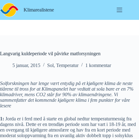
Hopp
til
Klimarealistene
innholdet
Langvarig kuldeperiode vil påvirke matforsyningen
5 januar, 2015
Sol
,
Temperatur
1 kommentar
Solforskningen har lenge vært entydig på et kjøligere klima de neste
tiårene til tross for at Klimapanelet har vedtatt at sola bare er en 7%
klimadriver, mens CO2 står for 90% av klimaendringene. Vi
sammenfatter det kommende kjøligere klima i fem punkter for våre
lesere
1:
Jorda er i ferd med å starte en global nedtur temperaturmessig fra
dagens nivå. Dette er en trendløs periode som har vart i 18-19 år, med
en overgang til kjøligere atmosfære og hav fra en kort periode med
moderat soloppvarming fra en uvanlig aktiv dobbelt topp i solsyklus