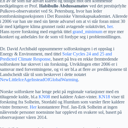
En av de som har advart klarest og tidligst mot den kommende
nedkjølingen er Prof.
Habibullo
Abdussamatov
ved det prestisjefylte
Pulkovo-observatoriet ved St. Petersburg, hvor han leder
romforskningsseksjonen i Det Russiske Vitenskapsakademiet. Allerede
i 2006 var han ute med sin første advarsel om at vi står foran minst 30
år med kjøligere klima grunnet raskt avtagende solaktivitet,
her
.
Hans nyere forskning med engelsk tittel
grand_minimum
er mye mer
konkret og anbefales for de som vil fordype seg i problemstillingen.
Dr. David Archibald oppsummerer solforskningen i et oppslag i
Energy & Environment, med tittel
Solar Cycles 24 and 25 and
Predicted Climate Response
, basert på hva en rekke fremtredende
solforskere har skrevet i sin forskning. Utviklingen etter 2006 er i
samsvar med forventningene, og vi ser bl.a at flere av prediksjonene til
Landscheidt slår til som beskrevet i dette notatet
NewLittleIceAgeInsteadOfGlobalWarming
.
Norske solforskere har lenge pekt på regionale variasjoner med en
tiltagende kulde, bl.a
KN08
med kaldere Asker-vinter.
KN18
viser til
forskning fra Solheim, Stordahl og Humlum som varsler flere kaldere
vintre fremover.
Her
konstanterer Prof. Jan-Erik Solheim at ingen
nålevende personer noensinne har opplevd en svakere sol, basert på
observasjoner våren 2014.