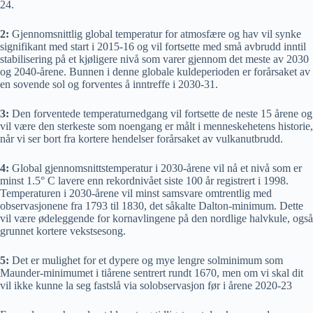
24.
2:
Gjennomsnittlig global temperatur for atmosfære og hav vil synke
signifikant med start i 2015-16 og vil fortsette med små avbrudd inntil
stabilisering på et kjøligere nivå som varer gjennom det meste av 2030
og 2040-årene. Bunnen i denne globale kuldeperioden er forårsaket av
en sovende sol og forventes å inntreffe i 2030-31.
3:
Den forventede temperaturnedgang vil fortsette de neste 15 årene og
vil være den sterkeste som noengang er målt i menneskehetens historie,
når vi ser bort fra kortere hendelser forårsaket av vulkanutbrudd.
4:
Global gjennomsnittstemperatur i 2030-årene vil nå et nivå som er
minst 1.5° C lavere enn rekordnivået siste 100 år registrert i 1998.
Temperaturen i 2030-årene vil minst samsvare omtrentlig med
observasjonene fra 1793 til 1830, det såkalte Dalton-minimum. Dette
vil være ødeleggende for kornavlingene på den nordlige halvkule, også
grunnet kortere vekstsesong.
5:
Det er mulighet for et dypere og mye lengre solminimum som
Maunder-minimumet i tiårene sentrert rundt 1670, men om vi skal dit
vil ikke kunne la seg fastslå via solobservasjon før i årene 2020-23