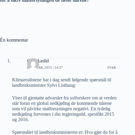
for å sikre matforsyningen de neste tiårene?
Én kommentar
Geir Aaslid
6 JANUAR, 2015 / 14:37
SVAR
Klimarealistene har i dag sendt følgende spørsmål til
landbruksminister Sylvi Listhaug:
Viser til gjentatte advarsler fra solforskere om at verden
står foran en global nedkjøling de kommende tiårene
som vil påvirke matforsyningen negativt. En tydelig
nedkjøling forventes i din regjeringstid, spesifikt 2015
og 2016.
Spørsmålet til landbruksministeren er: Hva gjør du for å