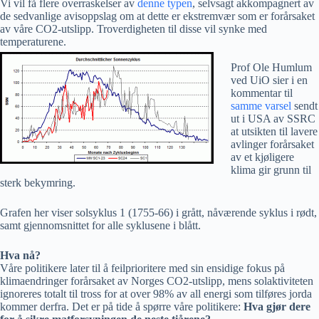
Vi vil få flere overraskelser av
denne typen
, selvsagt akkompagnert av
de sedvanlige avisoppslag om at dette er ekstremvær som er forårsaket
av våre CO2-utslipp. Troverdigheten til disse vil synke med
temperaturene.
Prof Ole Humlum
ved UiO sier i en
kommentar til
samme varsel
sendt
ut i USA av SSRC
at utsikten til lavere
avlinger forårsaket
av et kjøligere
klima gir grunn til
sterk bekymring.
Grafen her viser solsyklus 1 (1755-66) i grått, nåværende syklus i rødt,
samt gjennomsnittet for alle syklusene i blått.
Hva nå?
Våre politikere later til å feilprioritere med sin ensidige fokus på
klimaendringer forårsaket av Norges CO2-utslipp, mens solaktiviteten
ignoreres totalt til tross for at over 98% av all energi som tilføres jorda
kommer derfra. Det er på tide å spørre våre politikere:
Hva gjør dere