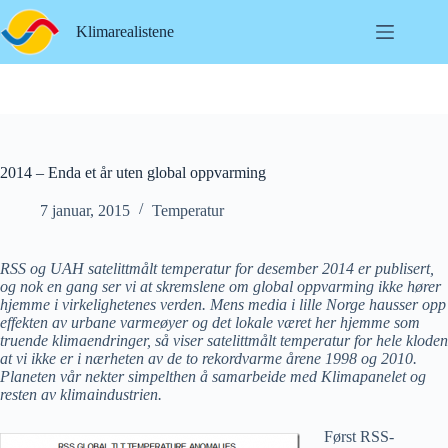
Hopp
til
Klimarealistene
innholdet
2014 – Enda et år uten global oppvarming
7 januar, 2015
Temperatur
RSS og UAH satelittmålt temperatur for desember 2014 er publisert,
og nok en gang ser vi at skremslene om global oppvarming ikke hører
hjemme i virkelighetenes verden. Mens media i lille Norge hausser opp
effekten av urbane varmeøyer og det lokale været her hjemme som
truende klimaendringer, så viser satelittmålt temperatur for hele kloden
at vi ikke er i nærheten av de to rekordvarme årene 1998 og 2010.
Planeten vår nekter simpelthen å samarbeide med Klimapanelet og
resten av klimaindustrien.
Først RSS-