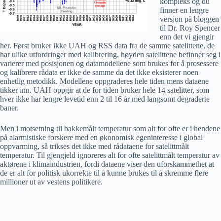
kompleks og du
finner en lengre
versjon på bloggen
til Dr. Roy Spencer
enn det vi gjengir
her. Først bruker ikke UAH og RSS data fra de samme satelittene, de
har ulike utfordringer med kalibrering, høyden satelittene befinner seg i
varierer med posisjonen og datamodellene som brukes for å prosessere
og kalibrere rådata er ikke de samme da det ikke eksisterer noen
enhetlig metodikk. Modellene oppgraderes hele tiden mens dataene
tikker inn. UAH oppgir at de for tiden bruker hele 14 satelitter, som
hver ikke har lengre levetid enn 2 til 16 år med langsomt degraderte
baner.
Men i motsetning til bakkemålt temperatur som alt for ofte er i hendene
på alarmistiske forskere med en økonomisk egeninteresse i global
oppvarming, så trikses det ikke med rådataene for satelittmålt
temperatur. Til gjengjeld ignoreres alt for ofte satelittmålt temperatur av
aktørene i klimaindustrien, fordi dataene viser den uforskammethet at
de er alt for politisk ukorrekte til å kunne brukes til å skremme flere
millioner ut av vestens politikere.