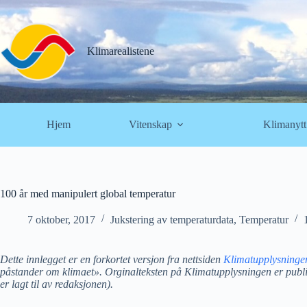
Hopp
til
innholdet
Klimarealistene
Hjem
Vitenskap
Klimanytt
100 år med manipulert global temperatur
7 oktober, 2017
Jukstering av temperaturdata
,
Temperatur
Dette innlegget er en forkortet versjon fra nettsiden
Klimatupplysninge
påstander om klimaet». Orginalteksten på Klimatupplysningen er publiser
er lagt til av redaksjonen).