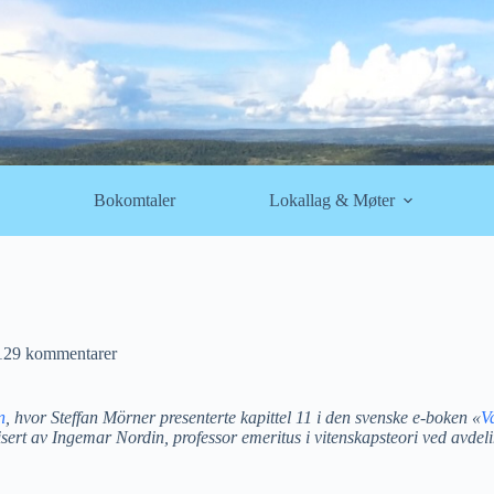
Bokomtaler
Lokallag & Møter
129 kommentarer
n
, hvor Steffan Mörner presenterte kapittel 11 i den svenske e-boken «
V
t av Ingemar Nordin, professor emeritus i vitenskapsteori ved avdelinge