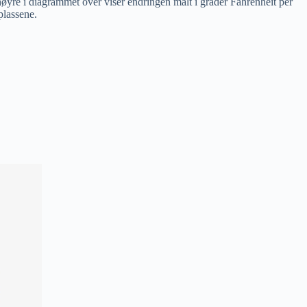
høyre i diagrammet over viser endringen målt i grader Fahrenheit per
plassene.