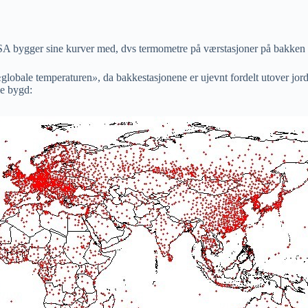
gger sine kurver med, dvs termometre på værstasjoner på bakken (og
«
globale temperaturen
»
, da bakkestasjonene er ujevnt fordelt utover j
le bygd: