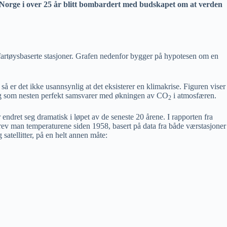
i Norge i over 25 år blitt bombardert med budskapet om at verden
rtøysbaserte stasjoner. Grafen nedenfor bygger på hypotesen om en
er det ikke usannsynlig at det eksisterer en klimakrise. Figuren viser
ng som nesten perfekt samsvarer med økningen av CO
i atmosfæren.
2
r endret seg dramatisk i løpet av de seneste 20 årene. I rapporten fra
v man temperaturene siden 1958, basert på data fra både værstasjoner
satellitter, på en helt annen måte: