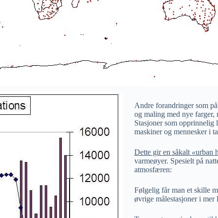
Andre forandringer som påvi
og maling med nye farger, m
Stasjoner som opprinnelig lå
maskiner og mennesker i tak
Dette gir en såkalt
«
urban h
varmeøyer. Spesielt på natt
atmosfæren:
Følgelig får man et skille 
øvrige målestasjoner i mer 