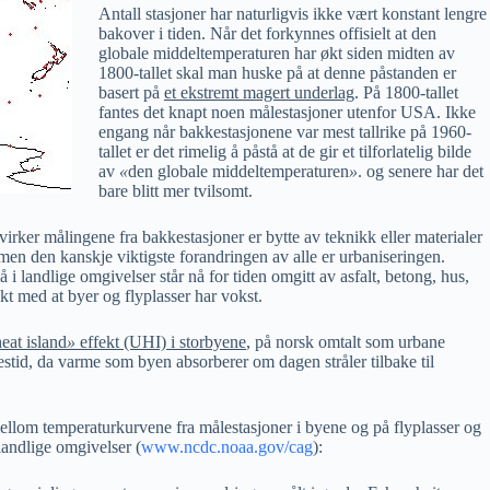
Antall stasjoner har naturligvis ikke vært konstant lengre
bakover i tiden. Når det forkynnes offisielt at den
globale middeltemperaturen har økt siden midten av
1800-tallet skal man huske på at denne påstanden er
basert på
et ekstremt magert underlag
. På 1800-tallet
fantes det knapt noen målestasjoner utenfor USA. Ikke
engang når bakkestasjonene var mest tallrike på 1960-
tallet er det rimelig å påstå at de gir et tilforlatelig bilde
av
«
den globale middeltemperaturen
»
. og senere har det
bare blitt mer tvilsomt.
rker målingene fra bakkestasjoner er bytte av teknikk eller materialer
en den kanskje viktigste forandringen av alle er urbaniseringen.
 i landlige omgivelser står nå for tiden omgitt av asfalt, betong, hus,
t med at byer og flyplasser har vokst.
eat island
»
effekt (UHI) i storbyene
, på norsk omtalt som urbane
estid, da varme som byen absorberer om dagen stråler tilbake til
mellom temperaturkurvene fra målestasjoner i byene og på flyplasser og
landlige omgivelser (
www.ncdc.noaa.gov/cag
):