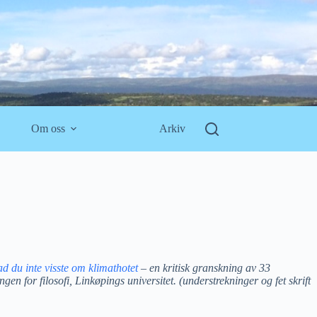
Om oss
Arkiv
ad du inte visste om klimathotet
– en kritisk granskning av 33
n for filosofi, Linkøpings universitet. (understrekninger og fet skrift