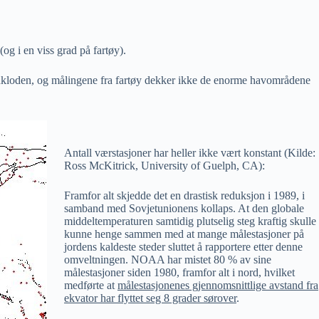
 i en viss grad på fartøy).
ordkloden, og målingene fra fartøy dekker ikke de enorme havområdene
Antall værstasjoner har heller ikke vært konstant (Kilde:
Ross McKitrick, University of Guelph, CA):
Framfor alt skjedde det en drastisk reduksjon i 1989, i
samband med Sovjetunionens kollaps. At den globale
middeltemperaturen samtidig plutselig steg kraftig skulle
kunne henge sammen med at mange målestasjoner på
jordens kaldeste steder sluttet å rapportere etter denne
omveltningen. NOAA har mistet 80 % av sine
målestasjoner siden 1980, framfor alt i nord, hvilket
medførte at
målestasjonenes gjennomsnittlige avstand fra
ekvator har flyttet seg 8 grader sørover
.