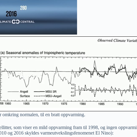
ner omkring normalen, til en bratt oppvarming.
ellitter, som viser en mild oppvarming fram til 1998, og ingen oppvarm
010 og 2016 skyldes varmeutvekslingsfenomenet El Nino):